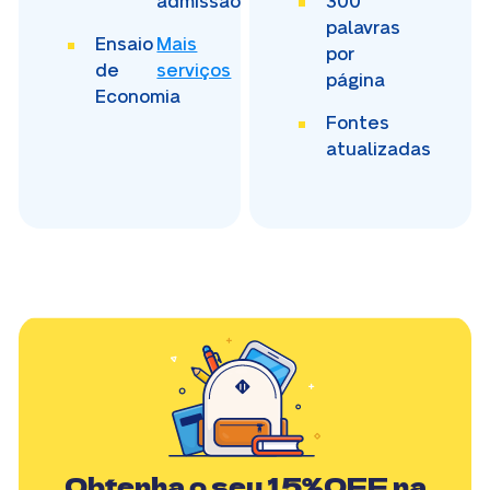
admissão
300
palavras
Ensaio
Mais
por
de
serviços
página
Economia
Fontes
atualizadas
Obtenha o seu
15%OFF
na