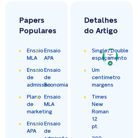
Papers
Detalhes
Populares
do Artigo
Ensaio
Ensaio
Single/Double
MLA
APA
espaçamento
Ensaio
Ensaio
Um
de
de
centímetro
admissão
Economia
margens
Plano
Ensaio
Times
de
MLA
New
marketing
Roman
12
Ensaio
Ensaio
pt.
APA
de