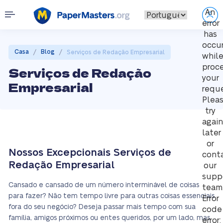
An
error
has
occu
/
/
Casa
Blog
Serviços de Redação Empresarial
whil
proc
Serviços de Redação
your
Empresarial
reque
Plea
try
again
later
or
Nossos Excepcionais Serviços de
cont
Redação Empresarial
our
supp
Cansado e cansado de um número interminável de coisas
team
para fazer? Não tem tempo livre para outras coisas essenciais
Error
fora do seu negócio? Deseja passar mais tempo com sua
code
família, amigos próximos ou entes queridos, por um lado, mas
error: