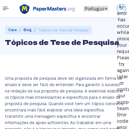
An
error
has
occu
/
/
Casa
Blog
Tópicos de Tese de Pesquisa
whil
proc
Tópicos de Tese de Pesquisa
your
reque
Plea
try
again
later
Uma proposta de pesquisa deve ser organizada em forma de
or
ensaio e deve ser fácil de entender. Para garantir o sucesso
cont
na redação da sua proposta de pesquisa, é essencial elaborar
our
os tópicos mais interessantes e específicos para o ensaio da
supp
proposta de pesquisa. Quando você tem um tópico concreto,
team
encontrará mais fácil elaborar uma ideia específica,
Error
transmitir uma mensagem específica e encontrar
code
informações de apoio suficientes. Ao trabalhar em uma
error: