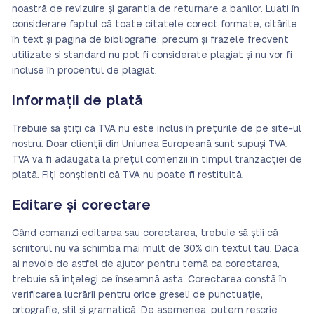
noastră de revizuire și garanția de returnare a banilor. Luați în
considerare faptul că toate citatele corect formate, citările
în text și pagina de bibliografie, precum și frazele frecvent
utilizate și standard nu pot fi considerate plagiat și nu vor fi
incluse în procentul de plagiat.
Informații de plată
Trebuie să știți că TVA nu este inclus în prețurile de pe site-ul
nostru. Doar clienții din Uniunea Europeană sunt supuși TVA.
TVA va fi adăugată la prețul comenzii în timpul tranzacției de
plată. Fiți conștienți că TVA nu poate fi restituită.
Editare și corectare
Când comanzi editarea sau corectarea, trebuie să știi că
scriitorul nu va schimba mai mult de 30% din textul tău. Dacă
ai nevoie de astfel de ajutor pentru temă ca corectarea,
trebuie să înțelegi ce înseamnă asta. Corectarea constă în
verificarea lucrării pentru orice greșeli de punctuație,
ortografie, stil și gramatică. De asemenea, putem rescrie