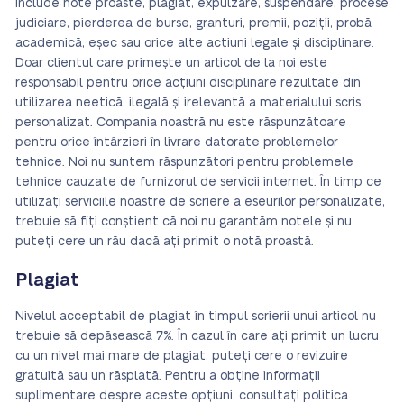
include note proaste, plagiat, expulzare, suspendare, procese
judiciare, pierderea de burse, granturi, premii, poziții, probă
academică, eșec sau orice alte acțiuni legale și disciplinare.
Doar clientul care primește un articol de la noi este
responsabil pentru orice acțiuni disciplinare rezultate din
utilizarea neetică, ilegală și irelevantă a materialului scris
personalizat. Compania noastră nu este răspunzătoare
pentru orice întârzieri în livrare datorate problemelor
tehnice. Noi nu suntem răspunzători pentru problemele
tehnice cauzate de furnizorul de servicii internet. În timp ce
utilizați serviciile noastre de scriere a eseurilor personalizate,
trebuie să fiți conștient că noi nu garantăm notele și nu
puteți cere un rău dacă ați primit o notă proastă.
Plagiat
Nivelul acceptabil de plagiat în timpul scrierii unui articol nu
trebuie să depășească 7%. În cazul în care ați primit un lucru
cu un nivel mai mare de plagiat, puteți cere o revizuire
gratuită sau un răsplată. Pentru a obține informații
suplimentare despre aceste opțiuni, consultați politica