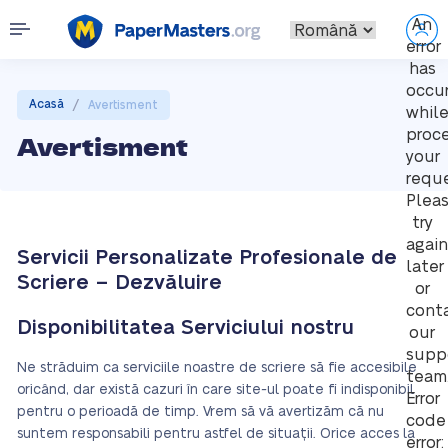
An
error
has
occu
/
Acasă
Avertisment
whil
proc
Avertisment
your
reque
Plea
try
again
Servicii Personalizate Profesionale de
later
Scriere – Dezvăluire
or
cont
Disponibilitatea Serviciului nostru
our
supp
Ne străduim ca serviciile noastre de scriere să fie accesibile
team
oricând, dar există cazuri în care site-ul poate fi indisponibil
Error
pentru o perioadă de timp. Vrem să vă avertizăm că nu
code
suntem responsabili pentru astfel de situații. Orice acces la
error: