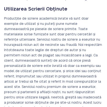
Utilizarea Scrierii Obținute
Producțiile de scriere academică livrate vă sunt doar
exemple de utilizat și nu puteți pune numele
dumneavoastră pe piesele de scriere primite. Toate
materialele scrise furnizate sunt doar pentru cercetări și
referințe ulterioare. Serviciul nostru de scriere a eseurilor nu
încurajează niciun act de necinste sau fraudă. Noi respectăm
întotdeauna toate legile de drepturi de autor și nu
permitem niciun act de plagiat sau încalcătoare a legii. Ca
client, dumneavoastră sunteți de acord că orice piesă
personalizată de scriere este livrată vă doar ca exemplu sau
model de utilizat pentru cercetare, și orice idei sau conținut
referit, împrumutat sau utilizat în propriul dumneavoastră
articol ar trebui să fie citat și referit în mod corespunzător la
acest site. Serviciul nostru premium de scriere a eseurilor,
precum și partenerii și afiliații noștri, nu sunt răspunzători
pentru orice utilizare ilegală, neetică, greșită sau inadecvată
a produselor scrise obținute de pe site-ul nostru. Acest lucru