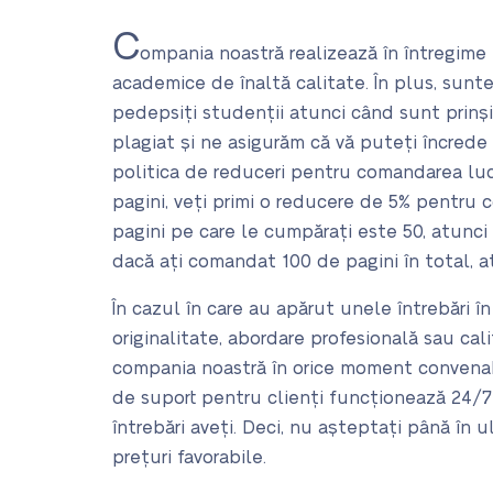
C
ompania noastră realizează în întregime n
academice de înaltă calitate. În plus, sunt
pedepsiți studenții atunci când sunt prinși 
plagiat și ne asigurăm că vă puteți încrede î
politica de reduceri pentru comandarea lucră
pagini, veți primi o reducere de 5% pentru 
pagini pe care le cumpărați este 50, atunci 
dacă ați comandat 100 de pagini în total, a
În cazul în care au apărut unele întrebări î
originalitate, abordare profesională sau cal
compania noastră în orice moment convena
de suport pentru clienți funcționează 24/7 
întrebări aveți. Deci, nu așteptați până în 
prețuri favorabile.