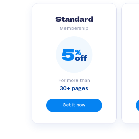
Standard
Membership
5
%
off
For more than
30+ pages
Get it now