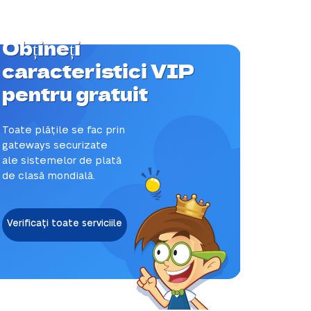
Obțineți
caracteristici VIP
pentru gratuit
Toate plățile se fac prin
gateways securizate
ale sistemelor de plată
de clasă mondială.
Verificați toate serviciile