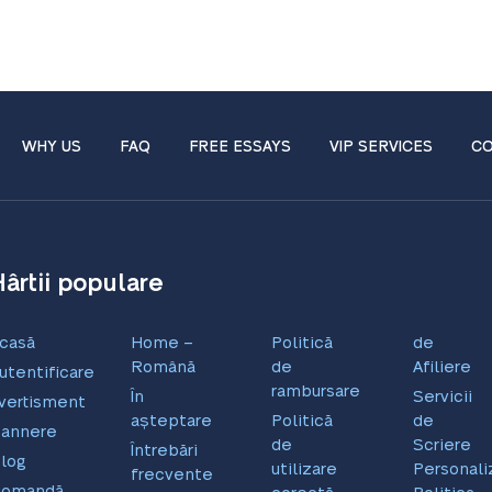
WHY US
FAQ
FREE ESSAYS
VIP SERVICES
CO
Hârtii populare
casă
Home –
Politică
de
Română
de
Afiliere
utentificare
rambursare
În
Servicii
vertisment
așteptare
Politică
de
annere
de
Scriere
Întrebări
log
utilizare
Personali
frecvente
Comandă