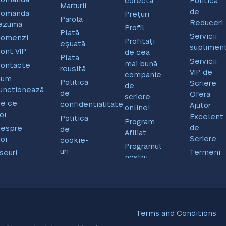
corectă
Politica
Marturii
de
Comandă
Prețuri
Parolă
Reduceri
ezumă
Profil
Plată
Servicii
omenzi
Profitați
eșuată
suplimen
ont VIP
de cea
Plată
Servicii
mai bună
ontacte
reușită
VIP de
companie
Cum
Politică
Scriere
de
uncționează
de
Oferă
scriere
e ce
confidențialitate
Ajutor
online!
oi
Excelent
Politica
Program
de
espre
de
Afiliat
Scriere
oi
cookie-
Programul
uri
Termeni
seuri
nostru
și
ratuite
Politică
condiții
de livrare
Terms and Conditions