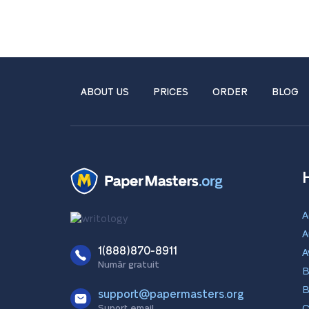
ABOUT US
PRICES
ORDER
BLOG
A
A
1(888)870-8911
A
Număr gratuit
B
B
support@papermasters.org
Suport email