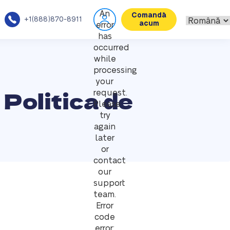
An
Comandă
+1(888)870-8911
acum
error
has
occurred
while
processing
your
 Politica de
request.
Please
try
again
later
or
contact
our
support
team.
Error
code
error: