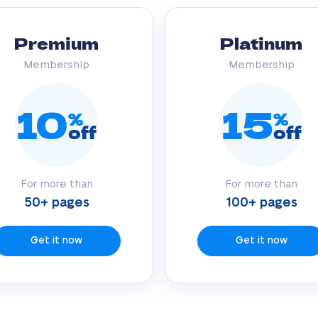
Premium
Platinum
Membership
Membership
10
15
%
%
off
off
For more than
For more than
50+ pages
100+ pages
Get it now
Get it now