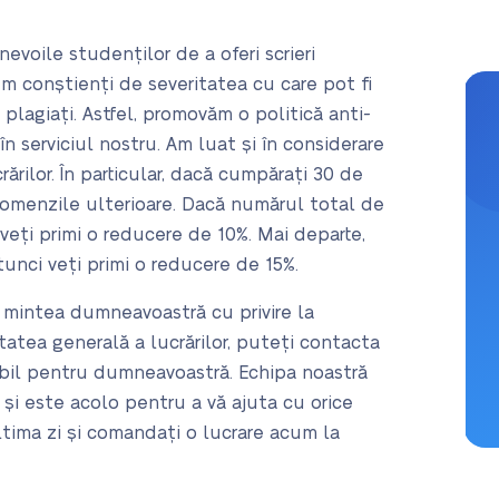
evoile studenților de a oferi scrieri
em conștienți de severitatea cu care pot fi
plagiați. Astfel, promovăm o politică anti-
n serviciul nostru. Am luat și în considerare
rilor. În particular, dacă cumpărați 30 de
comenzile ulterioare. Dacă numărul total de
veți primi o reducere de 10%. Mai departe,
tunci veți primi o reducere de 15%.
n mintea dumneavoastră cu privire la
itatea generală a lucrărilor, puteți contacta
bil pentru dumneavoastră. Echipa noastră
și este acolo pentru a vă ajuta cu orice
ultima zi și comandați o lucrare acum la