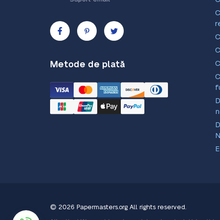
r
C
C
C
Metode de plată
f
D
n
D
N
E
g
© 2026 Papermasters.org
All rights reserved.