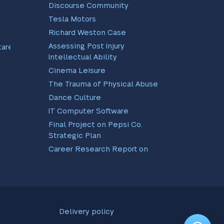
Discourse Community
Tesla Motors
Richard Weston Case
Assessing Post Injury
tare
Intellectual Ability
Cinema Leisure
The Trauma of Physical Abuse
Dance Culture
IT Computer Software
Final Project on Pepsi Co.
Strategic Plan
Career Research Report on
EBay and Amazon
Scientific Method As Applied
To Real Life Instances
RR Analysis Paper
Professional Development
Delivery policy
Plan