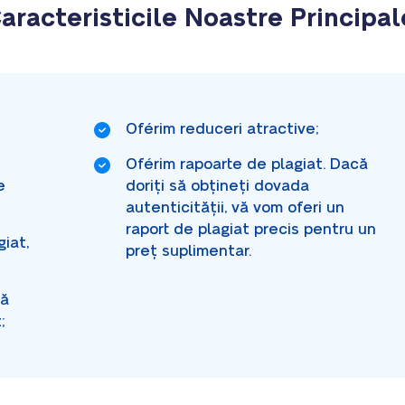
aracteristicile Noastre Principal
Oférim reduceri atractive;
Oférim rapoarte de plagiat. Dacă
e
doriți să obțineți dovada
autenticității, vă vom oferi un
raport de plagiat precis pentru un
giat,
preț suplimentar.
mă
;