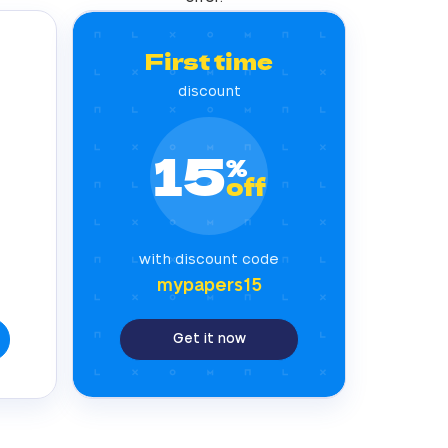
First time
discount
15
%
off
with discount code
mypapers15
Get it now