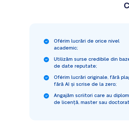
C
Oférim lucrări de orice nivel
academic;
Utilizăm surse credibile din baz
de date reputate;
Oférim lucrări originale, fără pla
fără AI și scrise de la zero;
Angajăm scriitori care au diplo
de licență, master sau doctorat