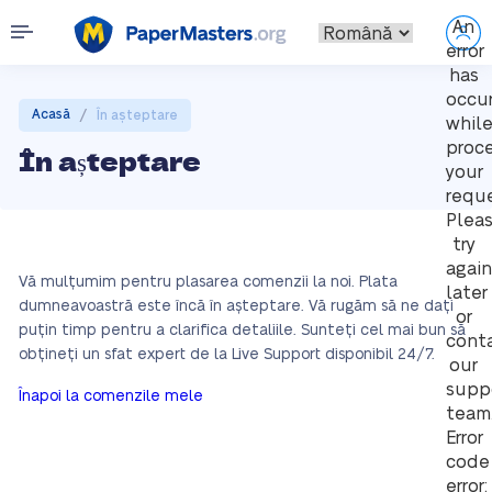
An
error
has
occu
/
Acasă
În așteptare
whil
proc
În așteptare
your
reque
Plea
try
again
Vă mulțumim pentru plasarea comenzii la noi. Plata
later
dumneavoastră este încă în așteptare. Vă rugăm să ne dați
or
puțin timp pentru a clarifica detaliile. Sunteți cel mai bun să
cont
obțineți un sfat expert de la Live Support disponibil 24/7.
our
supp
Înapoi la comenzile mele
team
Error
code
error: