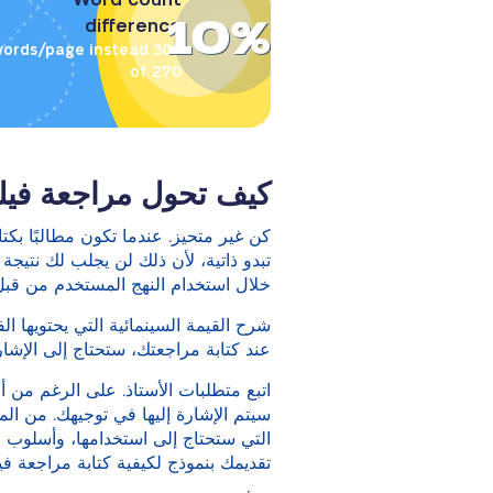
10%
difference
00 words/page instead
of 270
كيف تحول مراجعة فيل
كن غير متحيز. عندما تكون مطالبًا بك
تبدو ذاتية، لأن ذلك لن يجلب لك نتيجة
خلال استخدام النهج المستخدم من قبل 
شرح القيمة السينمائية التي يحتويها 
عند كتابة مراجعتك، ستحتاج إلى الإشار
اتبع متطلبات الأستاذ. على الرغم من 
سيتم الإشارة إليها في توجيهك. من ال
التي ستحتاج إلى استخدامها، وأسلوب ا
تقديمك بنموذج لكيفية كتابة مراجعة ف