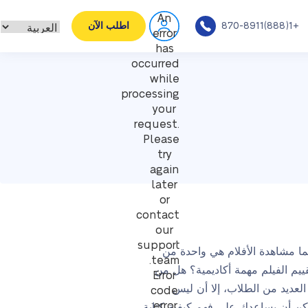
An
+1(888)870-8911
اطلب الآن
error
has
occurred
while
processing
your
request.
Please
try
again
later
or
contact
our
support
نما مشاهدة الأفلام هي واحدة من
team.
تقييم الفيلم مهمة أكاديمية؟ هل من
Error
لعديد من الطلاب، إلا أن ليس
code
error:
كن أن يساعدك على فهم كيفية كتابة