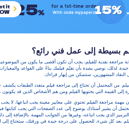
25
15%
t it
for a 1st-time order
%
OW
With code mypapers15
3
م بسيطة إلى عمل فني رائع؟
تابة مراجعة نقدية للفيلم، يجب أن تكون أقصى ما يكون من الموضوعية
 جيدة. لذلك، نوصي بشدة بأن تقيّم فيلمك بناءً على القواعد والمعيار
النقاد المشهورين، ستتمكن من إبهار قراءك;
الفيلم. من المحتمل أن تحتاج إلى مراجعة فيلم متعدد الطبقات يكشف
ة إلى القيمة التي يحتويها الفيلم ومن هم الأشخاص الذين قد يكونون م
أن مهمة مراجعة الفيلم تحتوي على معايير معينة يجب اتباعها، لا يج
محتمل أن يشير أستاذك بوضوح إلى عدد الصفحات التي يجب كتابتها في
لترميز الذي يجب اتباعه، وغيرها من الجوانب المهمة. بالإضافة إلى 
يلم. بعد كل شيء، للحصول على درجة جيدة في ورقتك، ستحتاج إلى اتب