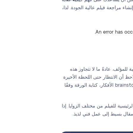
شاء مراجعة فيلم عالية الجودة. لذا،
An error has oc
 هي مزيج متوازن من التحليل النقدي للفيلم المحدد مع perception الشخصية للمؤلف. عادةً ما لا تتجاوز هذه
احظ أن الانتظار حتى اللحظة الأخيرة
لكتابة مراجعتك، ستفشل في هذه المهمة لأن كتابة ورقة رائعة مستحيلة دون مشاهدة الفيلم بعناية، brainstorming الأفكار، كتابة الورقة وفقًا
رئيسية للفيلم من مختلف الزوايا. إذا
 مقال بسيط إلى عمل فني لذيذ.