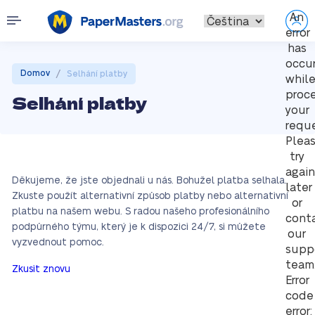
An
error
has
occu
/
Domov
Selhání platby
whil
proc
Selhání platby
your
reque
Plea
try
again
Děkujeme, že jste objednali u nás. Bohužel platba selhala.
later
Zkuste použít alternativní způsob platby nebo alternativní
or
platbu na našem webu. S radou našeho profesionálního
cont
podpůrného týmu, který je k dispozici 24/7, si můžete
our
vyzvednout pomoc.
supp
team
Zkusit znovu
Error
code
error: