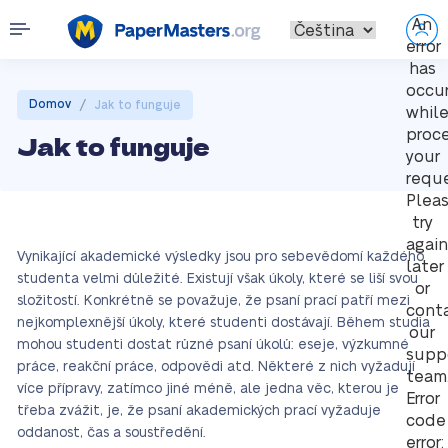
An
error
has
occu
/
Domov
Jak to funguje
whil
proc
Jak to funguje
your
reque
Plea
try
again
Vynikající akademické výsledky jsou pro sebevědomí každého
later
studenta velmi důležité. Existují však úkoly, které se liší svou
or
složitostí. Konkrétně se považuje, že psaní prací patří mezi
cont
nejkomplexnější úkoly, které studenti dostávají. Během studia
our
mohou studenti dostat různé psaní úkolů: eseje, výzkumné
supp
práce, reakční práce, odpovědi atd. Některé z nich vyžadují
team
více přípravy, zatímco jiné méně, ale jedna věc, kterou je
Error
třeba zvážit, je, že psaní akademických prací vyžaduje
code
oddanost, čas a soustředění.
error: