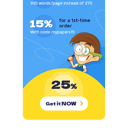
300 words/page instead of 270
15%
for a 1st-time
order
With code mypapers15
25
%
NOW
Get it