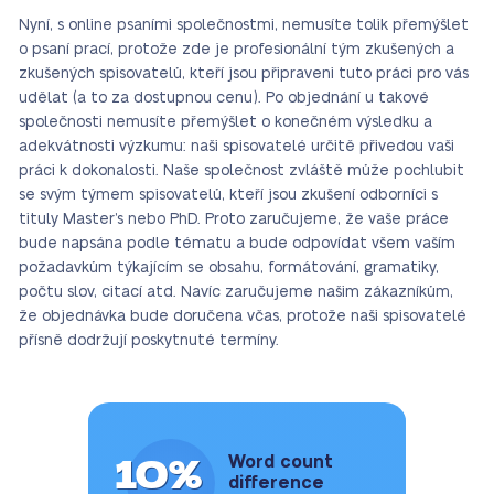
Nyní, s online psaními společnostmi, nemusíte tolik přemýšlet
o psaní prací, protože zde je profesionální tým zkušených a
zkušených spisovatelů, kteří jsou připraveni tuto práci pro vás
udělat (a to za dostupnou cenu). Po objednání u takové
společnosti nemusíte přemýšlet o konečném výsledku a
adekvátnosti výzkumu: naši spisovatelé určitě přivedou vaši
práci k dokonalosti. Naše společnost zvláště může pochlubit
se svým týmem spisovatelů, kteří jsou zkušení odborníci s
tituly Master’s nebo PhD. Proto zaručujeme, že vaše práce
bude napsána podle tématu a bude odpovídat všem vaším
požadavkům týkajícím se obsahu, formátování, gramatiky,
počtu slov, citací atd. Navíc zaručujeme našim zákazníkům,
že objednávka bude doručena včas, protože naši spisovatelé
přísně dodržují poskytnuté termíny.
10%
Word count
difference