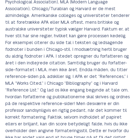
Psychological Association), MLA (Modern Language
Association), Chicago/Turabian og Harvard er de mest
almindelige. Amerikanske colleges og universiteter tenderer
til at foretrække APA eller MLA oftest, mens britiske og
australske universiteter typisk vælger Harvard. Faktum er, at
hver stil har sine regler, hvilket kan gøre processen kedelig.
For eksempel citerer du side tal i teksten og ledsagende
fodnoter i bunden i Chicago-stil. I modsætning hertil bruger
du aldrig fodnoter i APA. I stedet opregner du forfatteren og
året i den indlejrede citation. Samtidig bruger du forfatter-
side-formatet i MLA, men ikke året. Endda måden, du titler
reference-siden på, adskiller sig. I APA er det “References,” i
MLA “Works Cited,” i Chicago “Bibliography” og i Harvard
“Reference List.” Og lad os ikke engang begynde at tale om,
hvordan forfatterne og publikationerne skal skrives og ordnes
på de respektive reference-sider! Men desværre er din
professor sandsynligvis en rigtig pedant, når det kommer til
korrekt formatering. Faktisk, selvom indholdet af papiret
ellers er briljant, kan din score betydeligt falde, hvis du ikke
overholder den angivne formateringsstil. Dette er hvorfor du
ikke har andet valg end at bruge timer på at få det rigtigt.