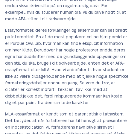
endda visse skrivestile på en regelmæssig basis. For
eksempel, hvis du studerer humaniora, vil du blive nødt til at
møde APA-stilen i dit skrivearbejde.
Essayformater, deres forklaringer og eksempler kan ses bredt
på internettet. En af de mest populære online hjælpemidler
er Purdue Owl lab, hvor man kan finde eksplicit information
om hver kilde. Derudover har nogle professorer endda deres
egne håndudskrifter med de grundlæggende oplysninger om
den stil, du skal bruge i dit skrivearbejde, enten det er APA-
essayformat eller MLA. Hvad vi anbefaler til hver student er
ikke at være tilbageholdende med at tjekke nogle specifikke
formateringsdetaljer endnu en gang. Selvom du tror, at
citater er korrekt indført i teksten, tøv ikke med at
dobbelttjekke det, fordi misplacerede kommaer kan koste
dig et par point fra den samlede karakter.
MLA-essayformat er kendt som et parentetisk citatsystem.
Det betyder, at når forfatteren har til hensigt at præsentere
en indtekstcitation, vil forfatterens navn blive skrevet i