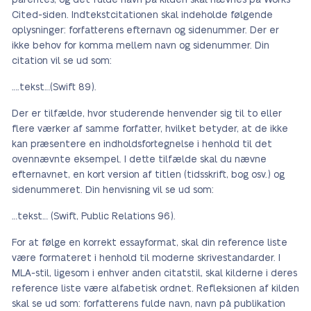
parentes, og det fulde navn på kilden skal nævnes på Works
Cited-siden. Indtekstcitationen skal indeholde følgende
oplysninger: forfatterens efternavn og sidenummer. Der er
ikke behov for komma mellem navn og sidenummer. Din
citation vil se ud som:
….tekst…(Swift 89).
Der er tilfælde, hvor studerende henvender sig til to eller
flere værker af samme forfatter, hvilket betyder, at de ikke
kan præsentere en indholdsfortegnelse i henhold til det
ovennævnte eksempel. I dette tilfælde skal du nævne
efternavnet, en kort version af titlen (tidsskrift, bog osv.) og
sidenummeret. Din henvisning vil se ud som:
…tekst… (Swift, Public Relations 96).
For at følge en korrekt essayformat, skal din reference liste
være formateret i henhold til moderne skrivestandarder. I
MLA-stil, ligesom i enhver anden citatstil, skal kilderne i deres
reference liste være alfabetisk ordnet. Refleksionen af kilden
skal se ud som: forfatterens fulde navn, navn på publikation