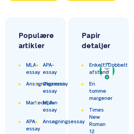
Populære
Papir
artikler
detaljer
MLA-
APA-
Enkelt/Dobbelt
essay
essay
afstand
Ansøgningsessay
Økonomi-
En
essay
tomme
margener
Markedsplan
MLA-
essay
Times
New
APA-
Ansøgningsessay
Roman
essay
12