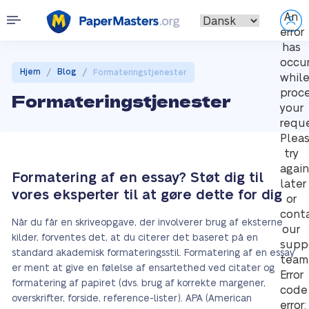
An
error
has
occu
/
/
Hjem
Blog
Formateringstjenester
whil
proc
Formateringstjenester
your
reque
Plea
try
again
Formatering af en essay? Støt dig til
later
vores eksperter til at gøre dette for dig
or
cont
Når du får en skriveopgave, der involverer brug af eksterne
our
kilder, forventes det, at du citerer det baseret på en
supp
standard akademisk formateringsstil. Formatering af en essay
team
er ment at give en følelse af ensartethed ved citater og
Error
formatering af papiret (dvs. brug af korrekte margener,
code
overskrifter, forside, reference-lister). APA (American
error: