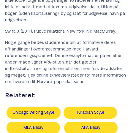
indeholde følgende oplysninger: forfatterens efternavn og
initialer, adskilt med et komma, udgivelsesdato, titlen på
bogen (uden kapitalisering), by og stat for udgivelse, navn på
udgivelsen:
Swift, J. (2011). Public relations. New York, NY: MacMurray.
Nogle gange bedes studerende om at formatere deres
afhandlinger i overensstemmelse med Harvard-
referenceringssystemet. Denne essayformat er på en eller
anden måde ligner APA-stilen, når det gælder
indtekstcitationer og referencelisten, men forside adskiller
sig meget. Tjek online skriveværksteder for mere information
om, hvordan dit Harvard-papir skal se ud.
Relateret:
Chicago Writing Style
Turabian Style
MLA Essay
APA Essay