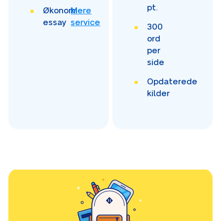
pt.
Økonomi-
Mere
essay
service
300
ord
per
side
Opdaterede
kilder