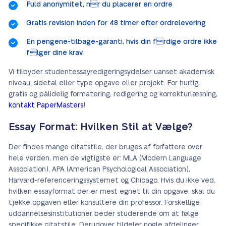
Fuld anonymitet, nr du placerer en ordre
Gratis revision inden for 48 timer efter ordrelevering
En pengene-tilbage-garanti, hvis din frdige ordre ikke
flger dine krav.
Vi tilbyder studentessayredigeringsydelser uanset akademisk
niveau, sidetal eller type opgave eller projekt. For hurtig,
gratis og pålidelig formatering, redigering og korrekturlæsning,
kontakt PaperMasters
!
Essay Format: Hvilken Stil at Vælge?
Der findes mange citatstile, der bruges af forfattere over
hele verden, men de vigtigste er: MLA (Modern Language
Association), APA (American Psychological Association),
Harvard-referenceringssystemet og Chicago. Hvis du ikke ved,
hvilken essayformat der er mest egnet til din opgave, skal du
tjekke opgaven eller konsultere din professor. Forskellige
uddannelsesinstitutioner beder studerende om at følge
specifikke citatstile. Derudover tildeler nogle afdelinger