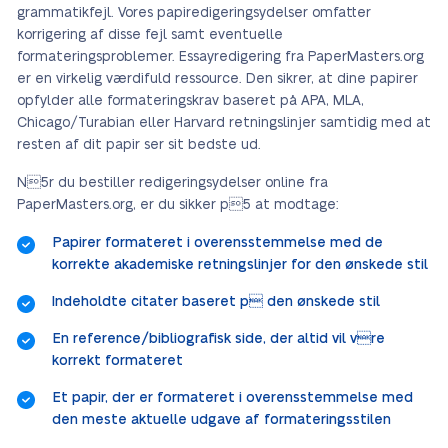
grammatikfejl. Vores papiredigeringsydelser omfatter
korrigering af disse fejl samt eventuelle
formateringsproblemer. Essayredigering fra PaperMasters.org
er en virkelig værdifuld ressource. Den sikrer, at dine papirer
opfylder alle formateringskrav baseret på APA, MLA,
Chicago/Turabian eller Harvard retningslinjer samtidig med at
resten af dit papir ser sit bedste ud.
N5r du bestiller redigeringsydelser online fra
PaperMasters.org, er du sikker p5 at modtage:
Papirer formateret i overensstemmelse med de
korrekte akademiske retningslinjer for den ønskede stil
Indeholdte citater baseret p den ønskede stil
En reference/bibliografisk side, der altid vil vre
korrekt formateret
Et papir, der er formateret i overensstemmelse med
den meste aktuelle udgave af formateringsstilen