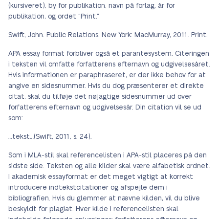
(kursiveret), by for publikation, navn på forlag, år for
publikation, og ordet “Print.”
Swift, John. Public Relations. New York: MacMurray, 2011. Print.
APA essay format forbliver også et parantesystem. Citeringen
i teksten vil omfatte forfatterens efternavn og udgivelsesåret.
Hvis informationen er paraphraseret, er der ikke behov for at
angive en sidesnummer. Hvis du dog præsenterer et direkte
citat, skal du tilføje det nøjagtige sidesnummer ud over
forfatterens efternavn og udgivelsesår. Din citation vil se ud
som:
…tekst…(Swift, 2011, s. 24).
Som i MLA-stil skal referencelisten i APA-stil placeres på den
sidste side. Teksten og alle kilder skal være alfabetisk ordnet.
I akademisk essayformat er det meget vigtigt at korrekt
introducere indtekstcitationer og afspejle dem i
bibliografien. Hvis du glemmer at nævne kilden, vil du blive
beskyldt for plagiat. Hver kilde i referencelisten skal