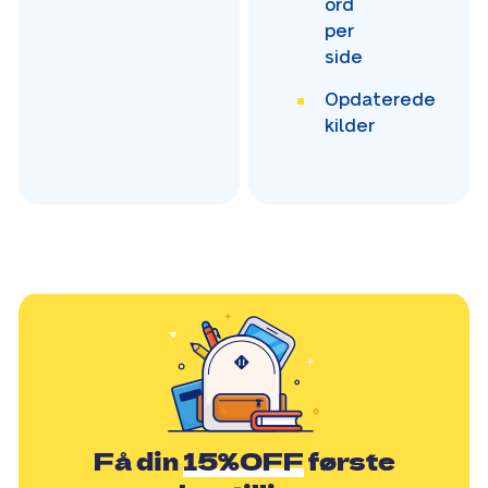
ord
per
side
Opdaterede
kilder
Få din
15%OFF
første