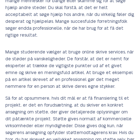
mange mennesker for bange eller skamme sig for at søge
hjælp andre steder. Du skal forstå, at det er helt
acceptabelt at søge hjælp hos andre, når du virkelig føler dig
desperat og hjælpeløs. Mange succesfulde forretningsfolk
søger endda professionelle, når de har brug for at få det
rigtige resultat.
Mange studerende vælger at bruge online skrive services, når
de støder på vanskeligheder. De forstår, at det er nemt for
eksperter at trække de vigtigste punkter ud af et givet
emne og skrive en meningsfuld artikel. At bruge et eksempel
på en artikel skrevet af en professionel gør det meget
nemmere for en person at skrive deres egne stykker.
Så for at opsummere, hvis dit mål er at få finansiering til et
projekt, er det en forudsætning, at du skriver en konkret
ansøgning om støtte, der giver detaljerede oplysninger om
dit påtænkte projekt. Støtte gives normalt af kommercielle
virksomheder eller myndigheder. Disse gives dog kun, når
søgerens ansøgning opfylder støttemodtagerens krav. Hvis du
tror, du har skrevet en vellykket ansøgning om støtte selv, bør