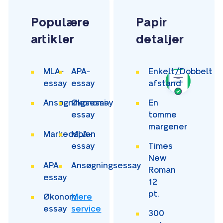
Populære
Papir
artikler
detaljer
MLA-
APA-
Enkelt/Dobbelt
essay
essay
afstand
Ansøgningsessay
Økonomi-
En
essay
tomme
margener
Markedsplan
MLA-
essay
Times
New
APA-
Ansøgningsessay
Roman
essay
12
pt.
Økonomi-
Mere
essay
service
300