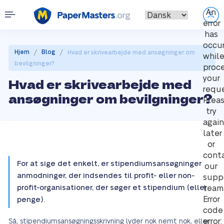
An
error
has
occu
/
/
Hjem
Blog
Hvad er skrivearbejde med ansøgninger om
whil
bevilgninger?
proc
your
Hvad er skrivearbejde med
reque
ansøgninger om bevilgninger?
Plea
try
again
later
or
cont
For at sige det enkelt, er stipendiumsansøgninger
our
anmodninger, der indsendes til profit- eller non-
supp
profit-organisationer, der søger et stipendium (eller
team
Error
penge).
code
error:
Så, stipendiumsansøgningsskrivning lyder nok nemt nok, eller