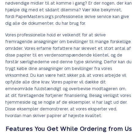
nødvendige midler til at komme i gang? Er der nogen, der kan
hjælpe dig med et sådant dilemma? Vær ikke bekymret,
fordi PaperMasters.org’s professionelle skrive service kan give
dig alle de dokumenter, du har brug for.
Vores professionelle hold er velkendt for at skrive
fremragende ansøgninger om bevillinger til mange forskellige
områder. Vores erfarne forfattere har skrevet et stort antal af
disse papirer til en verdensomspændende klientel, og de
forstår særlighederne ved denne type skrivning. Derfor kan du
trygt købe dine ansøgninger om bevillinger fra vores
virksomhed. Du kan være helt sikker på, at vores arbejde vil
opfylde alle dine krav. Vores papirer vil dække dit
emneområde fuldstændigt og overbevise modtageren om,
at dit foretagende fortjener finansiering. Besøg venligst vores
hjemmeside og se nogle af de eksempler, vi har lagt ud der.
Disse eksempler demonstrerer, at vores eksperter ved,
hvordan man skriver papirer af højeste kvalitet.
Features You Get While Ordering from Us