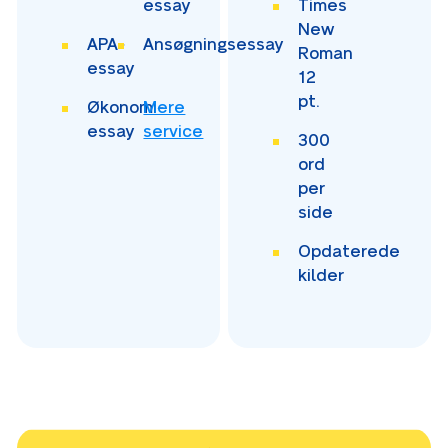
essay
Times
New
APA-
Ansøgningsessay
Roman
essay
12
pt.
Økonomi-
Mere
essay
service
300
ord
per
side
Opdaterede
kilder