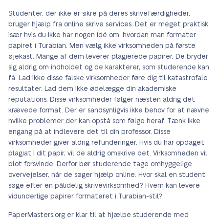
Studenter, der ikke er sikre på deres skrivefærdigheder,
bruger hjælp fra online skrive services. Det er meget praktisk,
især hvis du ikke har nogen idé om, hvordan man formater
papiret i Turabian. Men vælg ikke virksomheden på første
øjekast. Mange af dem leverer plagierede papirer. De bryder
sig aldrig om indholdet og de karakterer, som studerende kan
få. Lad ikke disse falske virksomheder føre dig til katastrofale
resultater. Lad dem ikke ødelægge din akademiske
reputations. Disse virksomheder følger næsten aldrig det
krævede format. Der er sandsynligvis ikke behov for at nævne,
hvilke problemer der kan opstå som følge heraf. Tænk ikke
engang på at indlevere det til din professor. Disse
virksomheder giver aldrig refunderinger. Hvis du har opdaget
plagiat i dit papir, vil de aldrig omskrive det. Virksomheden vil
blot forsvinde. Derfor bør studerende tage omhyggelige
overvejelser, når de søger hjælp online. Hvor skal en student
søge efter en pålidelig skrivevirksomhed? Hvem kan levere
vidunderlige papirer formateret i Turabian-stil?
PaperMasters.org er klar til at hjælpe studerende med