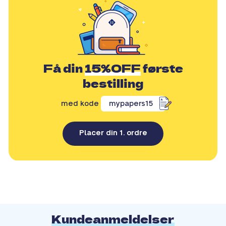
Få din
15%OFF
første
bestilling
med kode
mypapers15
Placer din 1. ordre
Kundeanmeldelser