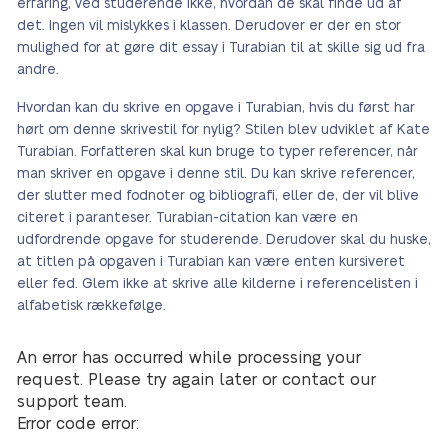
erfaring, ved studerende ikke, hvordan de skal finde ud af
det. Ingen vil mislykkes i klassen. Derudover er der en stor
mulighed for at gøre dit essay i Turabian til at skille sig ud fra
andre.
Hvordan kan du skrive en opgave i Turabian, hvis du først har
hørt om denne skrivestil for nylig? Stilen blev udviklet af Kate
Turabian. Forfatteren skal kun bruge to typer referencer, når
man skriver en opgave i denne stil. Du kan skrive referencer,
der slutter med fodnoter og bibliografi, eller de, der vil blive
citeret i paranteser. Turabian-citation kan være en
udfordrende opgave for studerende. Derudover skal du huske,
at titlen på opgaven i Turabian kan være enten kursiveret
eller fed. Glem ikke at skrive alle kilderne i referencelisten i
alfabetisk rækkefølge.
An error has occurred while processing your
request. Please try again later or contact our
support team.
Error code error: