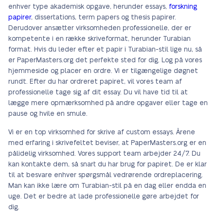
enhver type akademisk opgave, herunder essays,
forskning
papirer
, dissertations, term papers og thesis papirer.
Derudover ansætter virksomheden professionelle, der er
kompetente i en række skriveformat, herunder Turabian
format. Hvis du leder efter et papir i Turabian-stil lige nu, så
er PaperMasters.org det perfekte sted for dig. Log på vores
hjemmeside og placer en ordre. Vi er tilgængelige døgnet
rundt. Efter du har ordreret papiret, vil vores team af
professionelle tage sig af dit essay. Du vil have tid til at
lægge mere opmærksomhed på andre opgaver eller tage en
pause og hvile en smule.
Vi er en top virksomhed for skrive af custom essays. Årene
med erfaring i skrivefeltet beviser, at PaperMasters.org er en
pålidelig virksomhed. Vores support team arbejder 24/7. Du
kan kontakte dem, så snart du har brug for papiret. De er klar
til at besvare enhver spørgsmål vedrørende ordreplacering.
Man kan ikke lære om Turabian-stil på en dag eller endda en
uge. Det er bedre at lade professionelle gøre arbejdet for
dig.