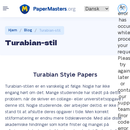
An
error
has
occu
/
/
Hjem
Blog
Turabian-stil
whil
proc
Turabian-stil
your
reque
Plea
try
again
Turabian Style Papers
later
or
Turabian-stilen er en vanskelig at følge. Nogle har ikke
cont
engang hørt om det. Mange studerende har stødt på dette
our
problem, når de skriver en college- eller universitetsopgave i
supp
denne stil. Nogle studerende, der arbejder deltid, er ikke i
team
stand til at afslutte deres opgaver i tide. Men korrekt
Error
stilformatering er endnu mere tidskrævende. Med alle disse
code
akademiske hindringer som korte frister og mangel på
error: