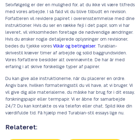
Selvfølgelig er der en mulighed for, at du ikke vil være tilfreds
med vores arbejde. I så fald vil du blive tilbudt en revision.
Forfatteren vil revidere papiret i overensstemmelse med dine
instruktioner. Hvis du ser en række fejl i det papir, som vi har
leveret, vil virksomheden foretage de nødvendige ændringer.
Hvis du ønsker nogle detaljerede oplysninger om revisioner,
bedes du tjekke vores
Vilkår og betingelser
. Turabian-
skrivestil kræver timer af arbejde og solid baggrundsviden.
Vores forfattere besidder alt ovennævnte. De har år med
erfaring i at skrive forskellige typer af papirer.
Du kan give alle instruktionerne, når du placerer en ordre.
Angiv bare, hvilken formateringsstil du vil have, at vi bruger. Vi
vil give dig alle materialerne, du måske har brug for i dit essay,
forskningspapir eller termpapir. Vi er åbne for samarbejde
24/7. Du kan kontakte os via telefon eller chat. Spild ikke din
værdifulde tid. Få hjælp med Turabian-stil essays lige nu.
Relateret: