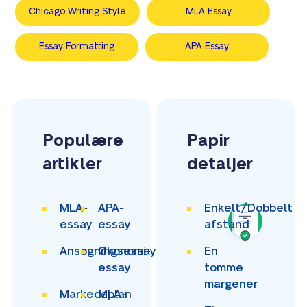
Chicago Writing Style
MLA Essay
Essay Formatting
APA Essay
Populære
Papir
artikler
detaljer
MLA-
APA-
Enkelt/Dobbelt
essay
essay
afstand
Ansøgningsessay
Økonomi-
En
essay
tomme
margener
Markedsplan
MLA-