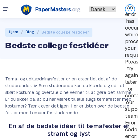
An
error
has
occu
/
/
Hjem
Blog
Bedste college festidéer
whil
proc
Bedste college festidéer
your
reque
Plea
try
again
Tema- og udklædningsfester er en essentiel del af de
later
studerendes liv. Som studerende kan du klæde dig ud i et
or
skørt kostume og overtale dine venner til at gøre det samme.
cont
Er du sikker på, at du har været til alle slags temafester med
our
kostumer? Tænk over det igen. Her er listen over de bedste
supp
fester med temaer for studerende.
team
Error
En af de bedste idéer til temafester er
code
stramt og lyst
error: