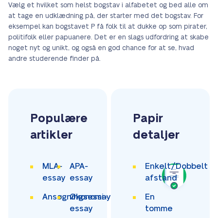
Vælg et hvilket som helst bogstav i alfabetet og bed alle om
at tage en udklædning på, der starter med det bogstav. For
eksempel kan bogstavet P få folk til at dukke op som pirater,
politifolk eller papuanere. Det er en slags udfordring at skabe
noget nyt og unikt, og også en god chance for at se, hvad
andre studerende finder på.
Populære
Papir
artikler
detaljer
MLA-
APA-
Enkelt/Dobbelt
essay
essay
afstand
Ansøgningsessay
Økonomi-
En
essay
tomme