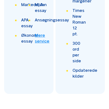
margener
Markedsplan
MLA-
essay
Times
New
APA-
Ansøgningsessay
Roman
essay
12
pt.
Økonomi-
Mere
essay
service
300
ord
per
side
Opdaterede
kilder