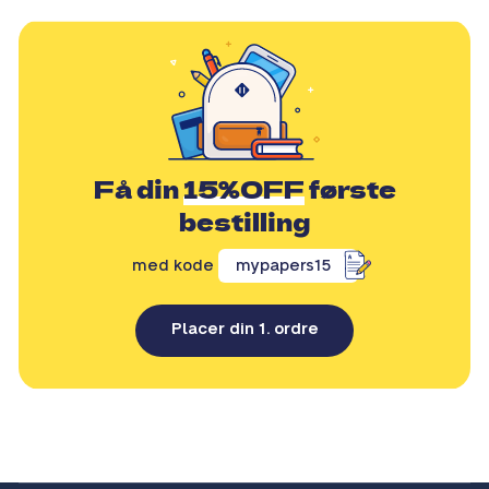
Få din
15%OFF
første
bestilling
med kode
mypapers15
Placer din 1. ordre