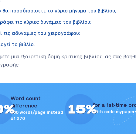
θα προσδιορίσετε το κύριο μήνυμα του βιβλίου;
φει τις κύριες δυνάμεις του βιβλίου;
 τις αδυναμίες του χειρογράφου;
γεί το βιβλίο.
ψετε μια εξαιρετική δομή κριτικής βιβλίου, ας σας βοη
 γραφής.
Word count
0%
15%
for a 1st-time or
difference
With code mypaper
300 words/page instead
of 270