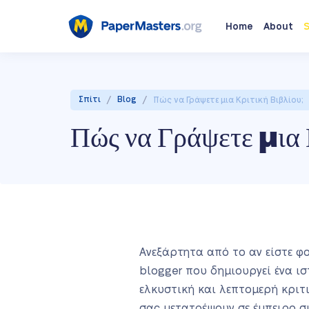
Home
About
S
/
/
Σπίτι
Blog
Πώς να Γράψετε μια Κριτική Βιβλίου;
Πώς να Γράψετε μια 
Ανεξάρτητα από το αν είστε φ
blogger που δημιουργεί ένα ισ
ελκυστική και λεπτομερή κριτ
σας μετατρέψουν σε έμπειρο συ