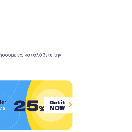
θήσουμε να καταλάβετε την
25
Get it
der
%
NOW
s15