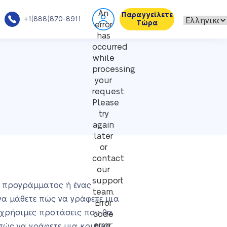
An
Παραγγείλετε
+1(888)870-8911
Τώρα
error
has
occurred
while
processing
your
request.
Please
try
again
later
or
contact
our
support
ύ προγράμματος ή ένας
team.
 να μάθετε πώς να γράφετε μια
Error
 χρήσιμες προτάσεις που θα
code
error:
πώς να γράφετε μια κριτική