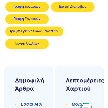
Γραφή Εργασιών
Γραφή Διατριβών
Γραφή Εργασιών
Γραφή Ερευνητικών Εργασιών
Γραφή Ομιλιών
Δημοφιλή
Λεπτομέρειες
Άρθρα
Χαρτιού
Εσσαί
APA
Μονό/