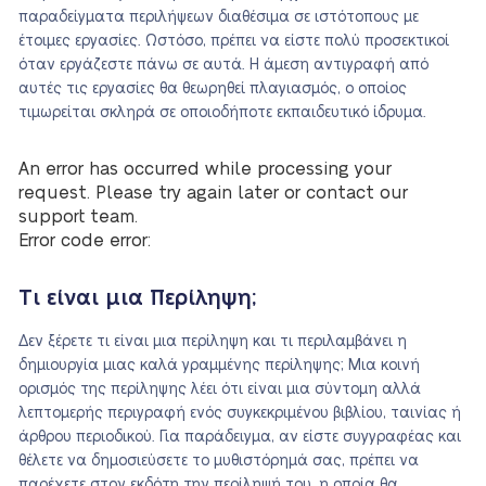
παραδείγματα περιλήψεων διαθέσιμα σε ιστότοπους με
έτοιμες εργασίες. Ωστόσο, πρέπει να είστε πολύ προσεκτικοί
όταν εργάζεστε πάνω σε αυτά. Η άμεση αντιγραφή από
αυτές τις εργασίες θα θεωρηθεί πλαγιασμός, ο οποίος
τιμωρείται σκληρά σε οποιοδήποτε εκπαιδευτικό ίδρυμα.
An error has occurred while processing your
request. Please try again later or contact our
support team.
Error code error:
Τι είναι μια Περίληψη;
Δεν ξέρετε τι είναι μια περίληψη και τι περιλαμβάνει η
δημιουργία μιας καλά γραμμένης περίληψης; Μια κοινή
ορισμός της περίληψης λέει ότι είναι μια σύντομη αλλά
λεπτομερής περιγραφή ενός συγκεκριμένου βιβλίου, ταινίας ή
άρθρου περιοδικού. Για παράδειγμα, αν είστε συγγραφέας και
θέλετε να δημοσιεύσετε το μυθιστόρημά σας, πρέπει να
παρέχετε στον εκδότη την περίληψή του, η οποία θα