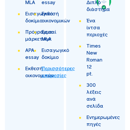
MLA
essay
Διπλό
διάστημα
Εισαγωγικό
Εκθεσή
δοκίμιο
οικονομικών
Ένα
ίντσα
Πρόγραμμα
Εσσαί
περιοχές
μάρκετινγκ
MLA
Times
APA
Εισαγωγικό
New
essay
δοκίμιο
Roman
12
Εκθεσή
Περισσότερες
pt.
οικονομικών
υπηρεσίες
300
λέξεις
ανά
σελίδα
Ενημερωμένες
πηγές