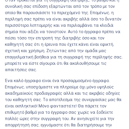
Όταν πρόκειται για τη συγγραφή διατριβής, το βαθμό και η
συνολική σας επίδοση εξαρτώνται από τον τρόπο με τον
οποίο θα παρουσιάσετε το περιεχόμενό της. Επομένως, η
περίληψή σας πρέπει να είναι ακριβής αλλά όσο το δυνατόν
περισσότερο λεπτομερής και να περιλαμβάνει τα κλειδιά
σημεία που αξίζει να τονιστούν. Αυτό το έγγραφο πρέπει να
πείσει τόσο την επιτροπή της διατριβής όσο και τον
καθηγητή σας ότι η έρευνα που έχετε κάνει είναι εφικτή,
σχετική και χρήσιμη. Ζητώντας από την ομάδα μας
επαγγελματική βοήθεια για τη συγγραφή της περίληψής σας,
μπορείτε να είστε σίγουροι ότι θα ακολουθήσουμε τις
απαιτήσεις σας.
Ένα καλό έγγραφο είναι ένα προσαρμοσμένο έγγραφο.
Επομένως, υποσχόμαστε να πληρούμε όχι μόνο υψηλούς
ακαδημαϊκούς προδιαγραφές αλλά και τις ακριβείς οδηγίες
του καθηγητή σας. Το αποτέλεσμα της συνεργασίας μας θα
είναι εκπληκτικό! Μόνο φανταστείτε! Θα πάρετε τον
επιθυμητό βαθμό για το έγγραφο σας χωρίς να ξοδεύετε
πολλές ώρες στην συγγραφή του. Αν ανησυχείτε για την
απορρήτησή σας, εγγυόμαστε ότι θα διατηρήσουμε την