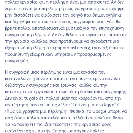
πολλές εργασίες και η περίληψη είναι μία από αυτές. Αν δεν
ξέρετε τι είναι μια περίληψη ή πώς να γράψετε μια περίληψη,
μην διστάζετε να διαβάσετε τον οδηγό που δημιουργήθηκε
και δομήθηκε από τους έμπειρους συγγραφείς μας. Εδώ θα
βρείτε πολλά αποτελεσματικά μυστικά για την επιτυχημένη
συγγραφή περιλήψεων. Αν δεν θέλετε να εργαστείτε σε αυτήν
την εργασία καθόλου, σας προτείνουμε να αγοράσετε μια
εξαιρετική περίληψη στο papermasters.org, έναν αξιόπιστο
προμηθευτή εξαιρετικών υπηρεσιών προσαρμοσμένης
συγγραφής.
Η συγγραφή μιας περίληψης είναι μια εργασία που
καταναλώνει χρόνο και απαιτεί ένα συγκεκριμένο σύνολο
δεξιοτήτων συγγραφής και έρευνας, καθώς και την
ικανότητα να οργανώσετε σωστά τη διαδικασία συγγραφής.
Δεν είναι τυχαίο ότι πολλοί μαθητές κουράζονται από την
αναζήτηση παντού με τις λέξεις “Τι είναι μια περίληψη” ή
“Πώς να γράψετε μια περίληψη”. Φυσικά, το Google μπορεί να
σας δώσει πολλά αποτελέσματα, αλλά είναι πολύ απίθανο
να καταλάβετε τις ιδιαιτερότητες της εργασίας μόνο
διαβάζοντας γι’ αυτήν. Επίσης, υπάρχουν πολλές