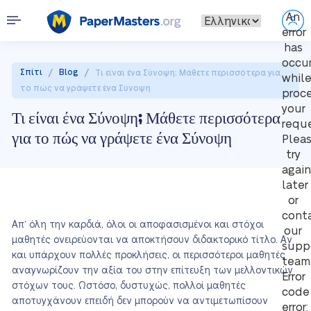
An
error
has
occu
/
/
Σπίτι
Blog
Τι είναι ένα Σύνοψη; Μάθετε περισσότερα για
whil
το πώς να γράψετε ένα Σύνοψη
proc
your
Τι είναι ένα Σύνοψη; Μάθετε περισσότερα
reque
για το πώς να γράψετε ένα Σύνοψη
Plea
try
again
later
or
cont
Απ’ όλη την καρδιά, όλοι οι αποφασισμένοι και στόχοι
our
μαθητές ονειρεύονται να αποκτήσουν διδακτορικό τίτλο. Αν
supp
και υπάρχουν πολλές προκλήσεις, οι περισσότεροι μαθητές
team
αναγνωρίζουν την αξία του στην επίτευξη των μελλοντικών
Error
στόχων τους. Ωστόσο, δυστυχώς, πολλοί μαθητές
code
αποτυγχάνουν επειδή δεν μπορούν να αντιμετωπίσουν
error: