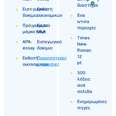
διάστημα
Εισαγωγικό
Εκθεσή
δοκίμιο
οικονομικών
Ένα
ίντσα
Πρόγραμμα
Εσσαί
περιοχές
μάρκετινγκ
MLA
Times
APA
Εισαγωγικό
New
essay
δοκίμιο
Roman
12
Εκθεσή
Περισσότερες
pt.
οικονομικών
υπηρεσίες
300
λέξεις
ανά
σελίδα
Ενημερωμένες
πηγές