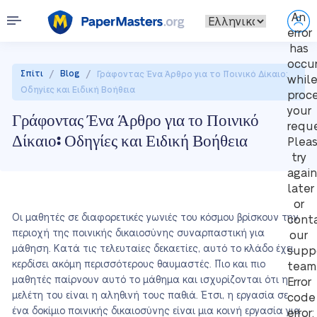
An
error
has
occu
/
/
Σπίτι
Blog
Γράφοντας Ένα Άρθρο για το Ποινικό Δίκαιο:
whil
Οδηγίες και Ειδική Βοήθεια
proc
your
Γράφοντας Ένα Άρθρο για το Ποινικό
reque
Δίκαιο: Οδηγίες και Ειδική Βοήθεια
Plea
try
again
later
or
Οι μαθητές σε διαφορετικές γωνιές του κόσμου βρίσκουν την
cont
περιοχή της ποινικής δικαιοσύνης συναρπαστική για
our
μάθηση. Κατά τις τελευταίες δεκαετίες, αυτό το κλάδο έχει
supp
κερδίσει ακόμη περισσότερους θαυμαστές. Πιο και πιο
team
μαθητές παίρνουν αυτό το μάθημα και ισχυρίζονται ότι η
Error
μελέτη του είναι η αληθινή τους παθιά. Έτσι, η εργασία σε
code
ένα δοκίμιο ποινικής δικαιοσύνης είναι μια κοινή εργασία για
error: