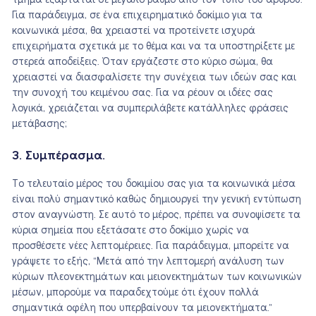
τμήμα εξαρτάται σε μεγάλο βαθμό από τον τύπο του άρθρου.
Για παράδειγμα, σε ένα επιχειρηματικό δοκίμιο για τα
κοινωνικά μέσα, θα χρειαστεί να προτείνετε ισχυρά
επιχειρήματα σχετικά με το θέμα και να τα υποστηρίξετε με
στερεά αποδείξεις. Όταν εργάζεστε στο κύριο σώμα, θα
χρειαστεί να διασφαλίσετε την συνέχεια των ιδεών σας και
την συνοχή του κειμένου σας. Για να ρέουν οι ιδέες σας
λογικά, χρειάζεται να συμπεριλάβετε κατάλληλες φράσεις
μετάβασης;
3. Συμπέρασμα.
Το τελευταίο μέρος του δοκιμίου σας για τα κοινωνικά μέσα
είναι πολύ σημαντικό καθώς δημιουργεί την γενική εντύπωση
στον αναγνώστη. Σε αυτό το μέρος, πρέπει να συνοψίσετε τα
κύρια σημεία που εξετάσατε στο δοκίμιο χωρίς να
προσθέσετε νέες λεπτομέρειες. Για παράδειγμα, μπορείτε να
γράψετε το εξής, “Μετά από την λεπτομερή ανάλυση των
κύριων πλεονεκτημάτων και μειονεκτημάτων των κοινωνικών
μέσων, μπορούμε να παραδεχτούμε ότι έχουν πολλά
σημαντικά οφέλη που υπερβαίνουν τα μειονεκτήματα.”