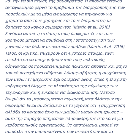
και την τελική πτώση της δημοκρατίας. Η απουσία έντονου
ανταγωνισμού φέρνει το πρόβλημα της διαφοροποίησης των
προσδοκιών με τα μέσα ενημέρωσης να πηγαίνουν για
χρήματα από τους χορηγούς και τους διαφημιστές με
δαπάνες του κοινού συμφέροντος (Martin et al., 2016).
Συνέπεια αυτού, η εστίαση στους διαφημιστές και τους
χορηγούς μπορεί να συμβάλει στην υποπροσέγγιση των
γυναικών και άλλων μειονοτικών ομάδων (Martin et al., 2016).
Τέλος, οι κριτικοί επιχειρούν ότι λιγότερες σταθμοί είναι
ευκολότερο να υποχωρήσουν από τους πολιτικούς,
οδηγώντας σε προκατειλημμένες πολιτικές απόψεις και φτηνό
τοπικό περιεχόμενο ειδήσεων. Αδιαμφισβήτητα, η συγχώνευση
των μέσων ενημέρωσης έχει ορισμένα οφέλη όπως η ελάχιστη
κυβερνητική έλεγχος, το πλεονέκτημα της σύγκλισης των
τεχνολογιών και η ευκαιρία για διαφοροποίηση. Ωστόσο,
θεωρώ ότι τα μεσοκομματικά συγκροτήματα βλάπτουν την
οικονομία. Είναι συνδεδεμένο με το γεγονός ότι η συγχώνευση
αλλάζει το κεντρικό έργο των μαζικών μέσων ενημέρωσης –
αυτό της παροχής υπηρεσιών πληροφόρησης στο κοινό για
κερδοσκοπικούς οργανισμούς. Ως αποτέλεσμα, μπορεί να
συμβάλει στην υποπροσέγγιση των μειονοτήτων και να