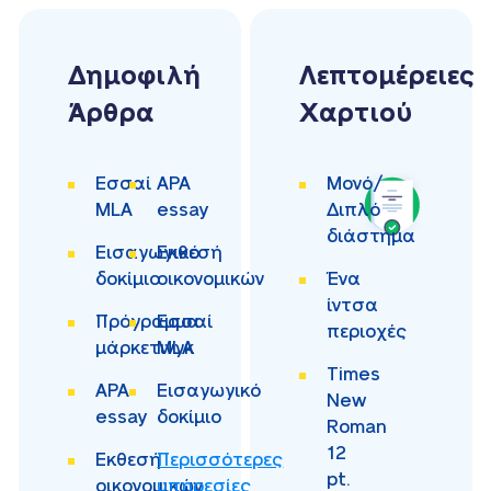
Δημοφιλή
Λεπτομέρειες
Άρθρα
Χαρτιού
Εσσαί
APA
Μονό/
MLA
essay
Διπλό
διάστημα
Εισαγωγικό
Εκθεσή
δοκίμιο
οικονομικών
Ένα
ίντσα
Πρόγραμμα
Εσσαί
περιοχές
μάρκετινγκ
MLA
Times
APA
Εισαγωγικό
New
essay
δοκίμιο
Roman
12
Εκθεσή
Περισσότερες
pt.
οικονομικών
υπηρεσίες