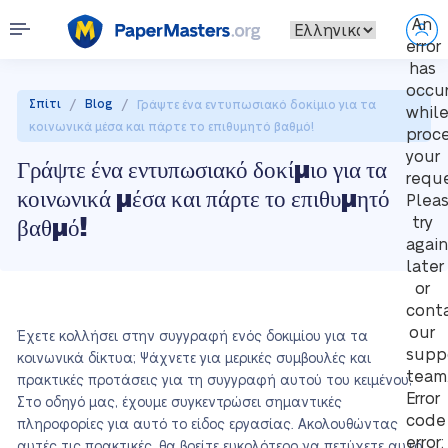
An
error
has
occu
/
/
Σπίτι
Blog
Γράψτε ένα εντυπωσιακό δοκίμιο για τα
whil
κοινωνικά μέσα και πάρτε το επιθυμητό βαθμό!
proc
your
Γράψτε ένα εντυπωσιακό δοκίμιο για τα
reque
κοινωνικά μέσα και πάρτε το επιθυμητό
Plea
βαθμό!
try
again
later
or
cont
our
Έχετε κολλήσει στην συγγραφή ενός δοκιμίου για τα
supp
κοινωνικά δίκτυα; Ψάχνετε για μερικές συμβουλές και
team
πρακτικές προτάσεις για τη συγγραφή αυτού του κειμένου;
Error
Στο οδηγό μας, έχουμε συγκεντρώσει σημαντικές
code
πληροφορίες για αυτό το είδος εργασίας. Ακολουθώντας
error:
αυτές τις πρακτικές, θα βρείτε ευκολότερο να πετύχετε αυτό