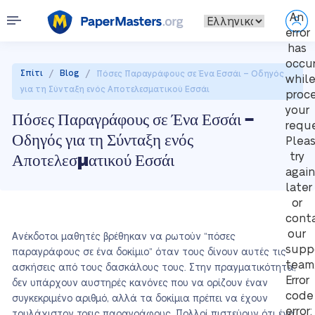
An
error
has
occu
/
/
Σπίτι
Blog
Πόσες Παραγράφους σε Ένα Εσσάι – Οδηγός
whil
για τη Σύνταξη ενός Αποτελεσματικού Εσσάι
proc
your
Πόσες Παραγράφους σε Ένα Εσσάι –
reque
Οδηγός για τη Σύνταξη ενός
Plea
Αποτελεσματικού Εσσάι
try
again
later
or
cont
our
Ανέκδοτοι μαθητές βρέθηκαν να ρωτούν “πόσες
supp
παραγράφους σε ένα δοκίμιο” όταν τους δίνουν αυτές τις
team
ασκήσεις από τους δασκάλους τους. Στην πραγματικότητα,
Error
δεν υπάρχουν αυστηρές κανόνες που να ορίζουν έναν
code
συγκεκριμένο αριθμό, αλλά τα δοκίμια πρέπει να έχουν
error:
τουλάχιστον τρεις παραγράφους. Πολλοί πιστεύουν ότι ένα