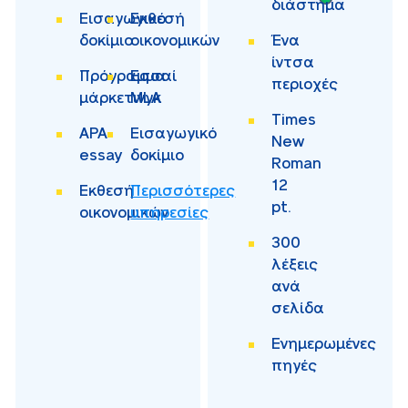
διάστημα
Εισαγωγικό
Εκθεσή
δοκίμιο
οικονομικών
Ένα
ίντσα
Πρόγραμμα
Εσσαί
περιοχές
μάρκετινγκ
MLA
Times
APA
Εισαγωγικό
New
essay
δοκίμιο
Roman
12
Εκθεσή
Περισσότερες
pt.
οικονομικών
υπηρεσίες
300
λέξεις
ανά
σελίδα
Ενημερωμένες
πηγές