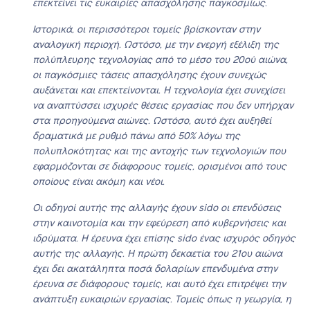
επεκτείνει τις ευκαιρίες απασχόλησης παγκοσμίως.
Ιστορικά, οι περισσότεροι τομείς βρίσκονταν στην
αναλογική περιοχή. Ωστόσο, με την ενεργή εξέλιξη της
πολύπλευρης τεχνολογίας από το μέσο του 20ού αιώνα,
οι παγκόσμιες τάσεις απασχόλησης έχουν συνεχώς
αυξάνεται και επεκτείνονται. Η τεχνολογία έχει συνεχίσει
να αναπτύσσει ισχυρές θέσεις εργασίας που δεν υπήρχαν
στα προηγούμενα αιώνες. Ωστόσο, αυτό έχει αυξηθεί
δραματικά με ρυθμό πάνω από 50% λόγω της
πολυπλοκότητας και της αντοχής των τεχνολογιών που
εφαρμόζονται σε διάφορους τομείς, ορισμένοι από τους
οποίους είναι ακόμη και νέοι.
Οι οδηγοί αυτής της αλλαγής έχουν sido οι επενδύσεις
στην καινοτομία και την εφεύρεση από κυβερνήσεις και
ιδρύματα. Η έρευνα έχει επίσης sido ένας ισχυρός οδηγός
αυτής της αλλαγής. Η πρώτη δεκαετία του 21ου αιώνα
έχει δει ακατάληπτα ποσά δολαρίων επενδυμένα στην
έρευνα σε διάφορους τομείς, και αυτό έχει επιτρέψει την
ανάπτυξη ευκαιριών εργασίας. Τομείς όπως η γεωργία, η