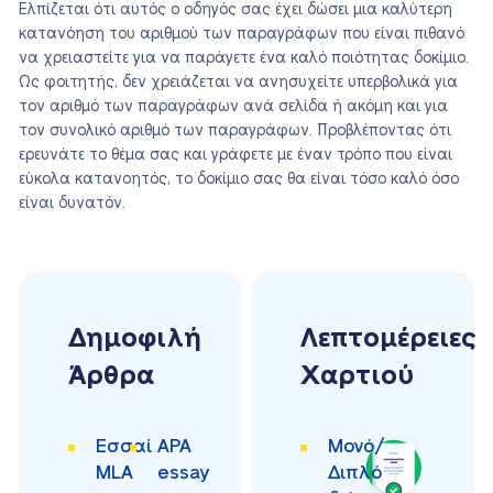
Ελπίζεται ότι αυτός ο οδηγός σας έχει δώσει μια καλύτερη
κατανόηση του αριθμού των παραγράφων που είναι πιθανό
να χρειαστείτε για να παράγετε ένα καλό ποιότητας δοκίμιο.
Ως φοιτητής, δεν χρειάζεται να ανησυχείτε υπερβολικά για
τον αριθμό των παραγράφων ανά σελίδα ή ακόμη και για
τον συνολικό αριθμό των παραγράφων. Προβλέποντας ότι
ερευνάτε το θέμα σας και γράφετε με έναν τρόπο που είναι
εύκολα κατανοητός, το δοκίμιο σας θα είναι τόσο καλό όσο
είναι δυνατόν.
Δημοφιλή
Λεπτομέρειες
Άρθρα
Χαρτιού
Εσσαί
APA
Μονό/
MLA
essay
Διπλό