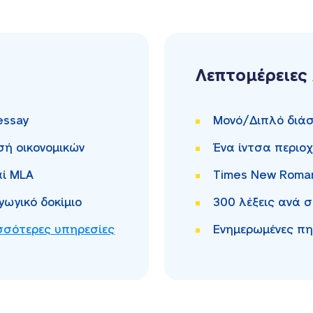
Λεπτομέρειες
essay
Μονό/Διπλό
διά
σή οικονομικών
Ένα ίντσα
περιοχ
ί MLA
Times New Rom
γωγικό δοκίμιο
300
λέξεις ανά σ
σσότερες υπηρεσίες
Ενημερωμένες πη