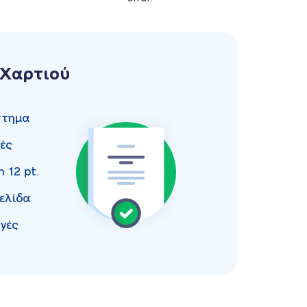
 Χαρτιού
στημα
ές
an
12 pt.
ελίδα
γές