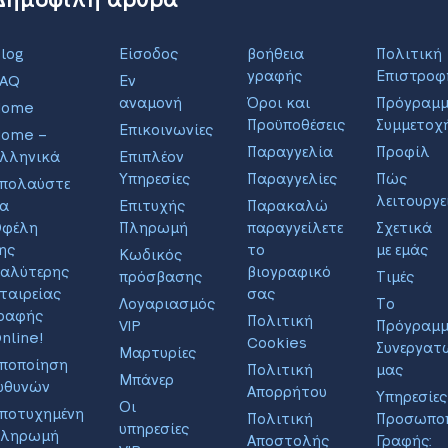
log
Είσοδος
βοήθεια
Πολιτική
γραφής
Επιστροφ
FAQ
Εν
αναμονή
Όροι και
Πρόγραμ
Home
Προϋποθέσεις
Συμμετοχ
Επικοινωνίες
ome –
Παραγγελία
Προφίλ
λληνικά
Επιπλέον
Υπηρεσίες
Παραγγελίες
Πώς
πολαύστε
λειτουργε
α
Επιτυχής
Παρακαλώ
φέλη
Πληρωμή
παραγγείλετε
Σχετικά
ης
το
με εμάς
Κωδικός
αλύτερης
βιογραφικό
πρόσβασης
Τιμές
ταιρείας
σας
Λογαριασμός
Το
ραφής
Πολιτική
VIP
Πρόγραμ
nline!
Cookies
Συνεργατ
Μαρτυρίες
ποποίηση
Πολιτική
μας
Μπάνερ
υθυνών
Απορρήτου
Υπηρεσίες
Οι
ποτυχημένη
Πολιτική
Προσωποπ
υπηρεσίες
Πληρωμή
Αποστολής
Γραφής: