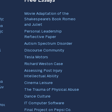
Movie Adaptation of the
ής
Shakespeare’s Book Romeo
and Juliet
μα
ής
Personal Leadership
Reflective Paper
Autism Spectrum Disorder
ί
Discourse Community
Tesla Motors
Richard Weston Case
Assessing Post Injury
Intellectual Ability
μα
Cinema Leisure
ών
The Trauma of Physical Abuse
Dance Culture
IT Computer Software
οιημένης
Final Project on Pepsi Co.