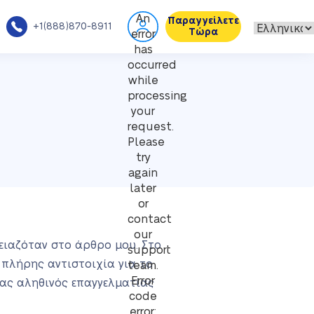
An
Παραγγείλετε
+1(888)870-8911
Τώρα
error
has
occurred
while
processing
your
request.
Please
try
again
later
or
contact
our
ρειαζόταν στο άρθρο μου. Στο
support
 πλήρης αντιστοιχία για το
team.
Error
νας αληθινός επαγγελματίας
code
error: