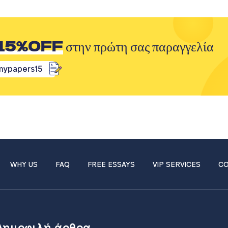
15%OFF
στην πρώτη σας παραγγελία
mypapers15
WHY US
FAQ
FREE ESSAYS
VIP SERVICES
CO
Δημοφιλή άρθρα