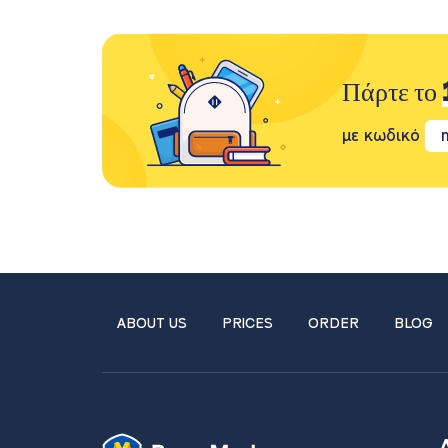
Πάρτε το
με κωδικό
ABOUT US
PRICES
ORDER
BLOG