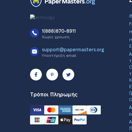
B
1(888)870-8911
Χωρίς χρέωση
H
Ε
support@papermasters.org
Α
Υποστήριξη email
τ
Ο
τ
Κ
Ε
Γ
Τρόποι Πληρωμής
O
Α
ε
Α