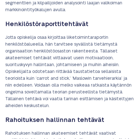
segmenttien ja kilpailijoiden analysointi laajan valikoiman
markkinointityökalujen avulla.
Henkilöstöraporttitehtävät
Jotta opiskelija osaa kirjoittaa liiketoimintaraportin
henkilöstöalueella, hän tarvitsee syvällistä tietämystä
organisaation henkilöstöosaston rakenteesta. Tällaiset
akateemiset tehtävät viittaavat usein motivaatioon,
suorituskyvyn hallintaan, johtamiseen ja muihin aiheisiin.
Opiskelijalta odotetaan riittävää taustatietoa sellaisista
teorioista kuin ‘carrot and stick,’ ‘Maslowin tarvehierarkia’ ja
niin edelleen. Voidaan olla melko vaikeaa ratkaista käytännön
ongelma soveltamalla teorian perusteellista tietämystä.
Tällainen tehtävä voi vaatia tarinan esittämisen ja käsiteltyjen
aiheiden keskustelun.
Rahoituksen hallinnan tehtävät
Rahoituksen hallinnan akateemiset tehtävät vaativat