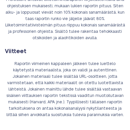
ohjeistuksen mukaisesti, mukaan lukien raportin pituus. Siten
alku- ja loppuosat vievät noin 10% kokonais sanamäärästä, kun
taas raportin runko vie jäljelle jäävät 80%.
Liiketoimintatiivistelmän pituus riippuu kokonais sanamäärästä
ja professorien ohjeista. Sisältö tulee rakentaa tehokkaasti
otsikoiden ja alaohtikoiden avulla.
Viitteet
Raportin viimeinen kappaleen jälkeen tulee luettelo
käytetystä materiaalista, joka on validi ja autenttinen.
Jokainen materiaali tulee sisältää URL-osoitteen, jotta
varmistetaan, että kaikki materiaalit on otettu luotettavista
lähteistä. Jokainen mainittu lähde tulee sisältää vastaavan
sisäisen viittauksen raportin tekstissä vaaditun muotoilutavan
mukaisesti (Harvard, APA jne.). Tyypillisesti tällaisen raportin
tarkoituksena on antaa kokonaisanalyysi nykytilanteesta ja
liittää siihen arvokkaita suosituksia tulevia parannuksia varten.