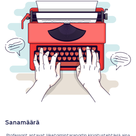
Sanamäärä
Professorit antavat liiketoimintaraportin kirjoitustehtäviä aina