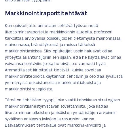
kirjoittamisen tyyppeihin:
Markkinointiraporttitehtävät
Kun opiskelijoille annetaan tehtävä työskennellä
liiketoimintaraporteilla markkinoinnin alueella, professori
tarkoittaa arvioivansa opiskelijoiden tietämystä mainonnassa,
mainonnassa, brändäyksessä ja muissa tärkeissä
markkinointiasioissa. Siksi opiskelijat usein haluavat ottaa
yhteyttä asiantuntijoihin sen sijaan, että he käyttäisivät omaa
vaivaansa tehtäviin, joissa he eivät ole varmasti hyviä.
Ammattilaiset kirjoittajat tietävät, kuinka soveltaa
markkinointiteorioita käytännön tehtäviin ja osoittaa syvällistä
ymmärrystä erikoistuneista markkinointialueista ja
markkinointistrategioista.
Tämä on tehtävien tyyppi, joka vaatii tehokkaan strategisen
markkinointilähestymistavan soveltamista, joka kattaa
liiketoiminnan ulkoisten ja sisäisten ympäristöjen arvioinnin
syvällisen analyysin kykyjen ja resurssien kanssa.
Lisävaatimukset tehtävälle ovat markkina-arviointi ja