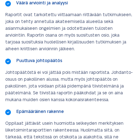
Väärä arviointi ja analyysi
Raportit ovat tarkoitettu viittaamaan riittävään tutkimukseen,
joka on tehty annetulla akateemisella alueella sekä
asianmukaiseen ongelmien ja odotettavien tulosten
arviointiin. Raportin osana on myös suositusten osio, joka
tarjoaa suosituksia huolellisen kirjallisuuden tutkimuksen ja
aiheen kriittisen arvioinnin jälkeen.
Puuttuva johtopäätös
Johtopäätöstä ei voi jättää pois mistään raportista. Johdanto-
osuus on pakollinen alussa, mutta myös johtopäätös on
pakollinen, jota voidaan pitää pidempänä tiivistelmänä ja
päätelmänä. Se tiivistää raportin pääkohdat ja se on aina
mukana muiden osien kanssa kokonaisrakenteessa.
Epämääräinen rakenne
Oppilaat jättävät usein huomiotta selkeyden merkityksen
liiketoimintaraporttien rakenteessa. Huolimatta siitä, on
tärkeää, että tekstissä on otsikoita ja alakohtia, sillä ne