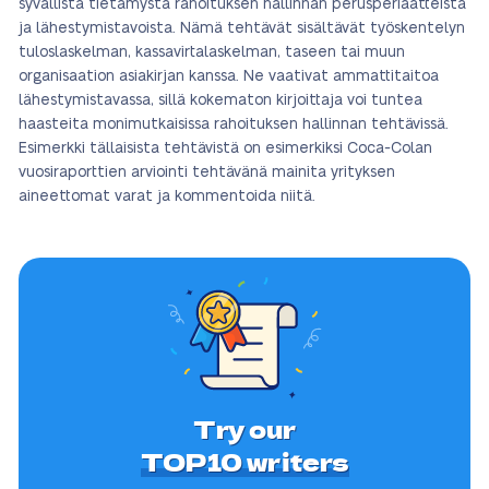
syvällistä tietämystä rahoituksen hallinnan perusperiaatteista
ja lähestymistavoista. Nämä tehtävät sisältävät työskentelyn
tuloslaskelman, kassavirtalaskelman, taseen tai muun
organisaation asiakirjan kanssa. Ne vaativat ammattitaitoa
lähestymistavassa, sillä kokematon kirjoittaja voi tuntea
haasteita monimutkaisissa rahoituksen hallinnan tehtävissä.
Esimerkki tällaisista tehtävistä on esimerkiksi Coca-Colan
vuosiraporttien arviointi tehtävänä mainita yrityksen
aineettomat varat ja kommentoida niitä.
Try our
TOP10 writers