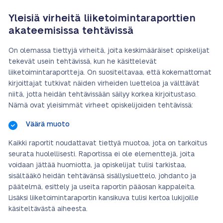
Yleisiä virheitä liiketoimintaraporttien
akateemisissa tehtävissä
On olemassa tiettyjä virheitä, joita keskimääräiset opiskelijat
tekevät usein tehtävissä, kun he käsittelevät
liiketoimintaraportteja. On suositeltavaa, että kokemattomat
kirjoittajat tutkivat näiden virheiden luetteloa ja välttävät
niitä, jotta heidän tehtävissään säilyy korkea kirjoitustaso.
Nämä ovat yleisimmät virheet opiskelijoiden tehtävissä:
Väärä muoto
Kaikki raportit noudattavat tiettyä muotoa, jota on tarkoitus
seurata huolellisesti. Raportissa ei ole elementtejä, joita
voidaan jättää huomiotta, ja opiskelijat tulisi tarkistaa,
sisältääkö heidän tehtävänsä sisällysluettelo, johdanto ja
päätelmä, esittely ja useita raportin pääosan kappaleita.
Lisäksi liiketoimintaraportin kansikuva tulisi kertoa lukijoille
käsiteltävästä aiheesta.