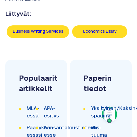
antaa asiakkaalle.
Liittyvät:
Business Writing Services
Economics Essay
Populaarit
Paperin
artikkelit
tiedot
MLA-
APA-
Yksityinen/Kaksin
essä
esitys
spacing
Pääsykoe-
Kansantaloustieteen
Yksi
essssi
esse
tuuma