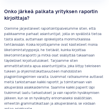
Onko järkeä palkata yrityksen raportin
kirjoittaja?
Olemme järjestäneet raportointipalvelumme siten, että
palkkaamme parhaat asiantuntijat, joilla on syvällistä tietoa
tästä alasta, auttamaan opiskelijoita monimutkaisissa
tehtävissään. Koska kirjoittajamme ovat käsitelleet monia
liiketoimintatyyppejä, he tietävät, kuinka kirjoittaa
liiketoimintaraportti ja mitkä osat sisällyttää takaamaan
täydelliset kirjoitustulokset. Tarjoamme siten
ammattitaitoista apua asiantuntijoilta, joka liittyy tekniseen
tukeen ja ohjelmistokattavuuteen mahdollisten
plagiointiongelmien varalta. Uusimmat ratkaisumme auttavat
meitä tarkistamaan kaikki raportit ja toimitamaan vain
alkuperäisiä asiakkaidemme. Saamme kaikki paperit läpi
tiukimmat laatu tarkastukset ja vain raportin hyväksymisen
jälkeen, kun se on hyväksytty erinomaiseksi sisällöltään,
virheetön grammatiikaltaan ja alkuperäisenä, se voidaan