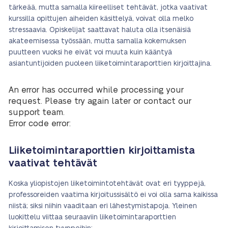
tärkeää, mutta samalla kiireelliset tehtävät, jotka vaativat
kurssilla opittujen aiheiden käsittelyä, voivat olla melko
stressaavia. Opiskelijat saattavat haluta olla itsenäisiä
akateemisessa työssään, mutta samalla kokemuksen
puutteen vuoksi he eivät voi muuta kuin kääntyä
asiantuntijoiden puoleen liiketoimintaraporttien kirjoittajina.
An error has occurred while processing your
request. Please try again later or contact our
support team.
Error code error:
Liiketoimintaraporttien kirjoittamista
vaativat tehtävät
Koska yliopistojen liiketoimintotehtävät ovat eri tyyppejä,
professoreiden vaatima kirjoitussisältö ei voi olla sama kaikissa
niistä; siksi niihin vaaditaan eri lähestymistapoja. Yleinen
luokittelu viittaa seuraaviin liiketoimintaraporttien