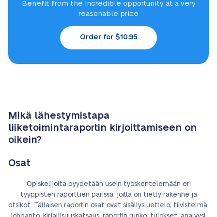
Benefit from the incredible
opportunity at a very
reasonable price
Order for $10.95
Mikä lähestymistapa
liiketoimintaraportin kirjoittamiseen on
oikein?
Osat
Opiskelijoita pyydetään usein työskentelemään eri
tyyppisten raporttien parissa, joilla on tietty rakenne ja
otsikot. Tällaisen raportin osat ovat sisällysluettelo, tiivistelmä,
johdanto, kirjallisuuskatsaus, raportin runko, tulokset, analyysi,