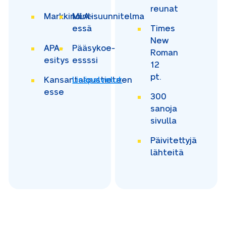
reunat
Markkinointisuunnitelma
MLA-
essä
Times
New
APA-
Pääsykoe-
Roman
esitys
essssi
12
pt.
Kansantaloustieteen
Lisäpalvelut
esse
300
sanoja
sivulla
Päivitettyjä
lähteitä