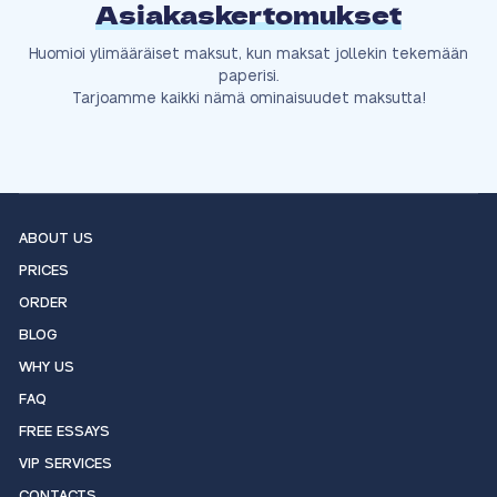
Asiakaskertomukset
Huomioi ylimääräiset maksut, kun maksat jollekin tekemään
paperisi.
Tarjoamme kaikki nämä ominaisuudet maksutta!
ABOUT US
PRICES
ORDER
BLOG
WHY US
FAQ
FREE ESSAYS
VIP SERVICES
CONTACTS