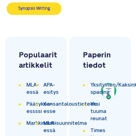
Synopsis Writing
Populaarit
Paperin
artikkelit
tiedot
MLA-
APA-
Yksityinen/Kaksin
essä
esitys
spacing
Pääsykoe-
Kansantaloustieteen
Yksi
essssi
esse
tuuma
reunat
Markkinointisuunnitelma
MLA-
essä
Times