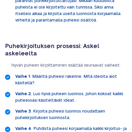
parannat puhekirjoitustaitojasi. Mikään kuuluisista
puheista ei ole kirjoitettu vain tunnissa. Siksi anna
itsellesi aikaa ja kirjoita useita luonnosta korjaamalla
virheitä ja parantamalla puheesi sisältöä.
Puhekirjoituksen prosessi: Askel
askeleelta
Hyvän puheen kirjoittaminen sisältää seuraavat vaiheet:
Vaihe 1
. Määritä puheesi rakenne. Mitä ideoita aiot
käsitellä?
Vaihe 2
. Luo hyvä puheen luonnos, johon kokoat kaikki
puheessasi käsiteltävät ideat.
Vaihe 3
. Kirjoita puheesi luonnos noudattaen
puhekirjoituksen luonnosta.
Vaihe 4
. Puhdista puheesi korjaamalla kaikki kirjoitus- ja