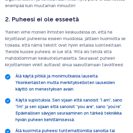
enempää kuin muutaman minuutin!
2. Puheesi ei ole esseetä
Yleinen virhe monien ihmisten keskuudessa on, että he
kirjoittavat puheensa esseen muodossa, jättäen huomiotta se
tosiasia, että nämä tekstit ovat hyvin erilaisia luonteeltaan.
Yleisösi kuulee puheesi, ei lue sitä. Yritä siis tehdä siitä
mahdollisimman keskustelumaisetta. Seuraavat puheen
kirjoittamisen vinkit auttavat sinua saavuttamaan tavoitteesi:
Älä käytä pitkiä ja monimutkaisia lauseita.
Yksinkertaisten mutta merkityksellisten lauseiden
käyttö on menestyksen avain.
Käytä supistuksia. Sen sijaan että sanoisit ”I am”, sano
”I`m” ja sen sijaan että sanoisit ”you are”, sano ”you`re”.
Epävirallisen sävyjen seuraaminen on tärkeä tekniikka
hyvän puheen kehittämisessä.
Älä kuormita puheesi tuntemattomilla sanoilla tai