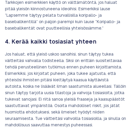
Tarkkojen esimerkkien käyttö on välttämätöntä, jos haluat
pitää yleisön kiinnostuneena ideoihisi. Esimerkiksi lause
”Lapsemme täytyy pelata turvallisilla koripallo- ja
baseballkentillä” on paljon parempi kuin lause ”Koripallo- ja
baseballkentät ovat puutteellisia yhteisössämme.”
4. Kerää kaikki tosiasiat yhteen
Jos haluat, että yleisö uskoo sanoihisi, sinun täytyy tukea
väitteitäsi vahvalla todisteella. Siksi on erittäin suositeltavaa
tehdä perusteellinen tutkimus ennen puheen kirjoittamista.
Esimerkiksi, jos kirjoitat puheen, joka tukee ajatusta, että
yhteisösi ihmisten pitäisi kieltäytyä kaasua käyttävistä
autoista, koska ne lisäävät ilman saastumista alueellasi. Tällöin
sinun täytyy tarjota uusia tilastoja ja vahvoja tosiasioita, jotka
tukevat sanojasi. Ei riitä sanoa yleisiä fraaseja ja kaasupäästöt
saastuttavat ympäristöä. Osoita mahdolliset riskit, jos jätät
huomiotta ehdotuksesi, sekä ilmeiset hyödyt niiden
seuraamisesta. Tue väitteitäsi vahvoilla tosiasioilla, ja sinulla on
mahdollisuus saavuttaa menestys puheessasi.