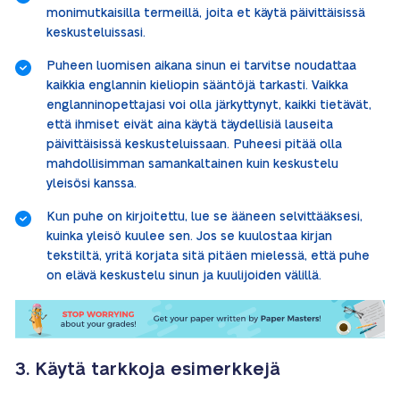
monimutkaisilla termeillä, joita et käytä päivittäisissä
keskusteluissasi.
Puheen luomisen aikana sinun ei tarvitse noudattaa
kaikkia englannin kieliopin sääntöjä tarkasti. Vaikka
englanninopettajasi voi olla järkyttynyt, kaikki tietävät,
että ihmiset eivät aina käytä täydellisiä lauseita
päivittäisissä keskusteluissaan. Puheesi pitää olla
mahdollisimman samankaltainen kuin keskustelu
yleisösi kanssa.
Kun puhe on kirjoitettu, lue se ääneen selvittääksesi,
kuinka yleisö kuulee sen. Jos se kuulostaa kirjan
tekstiltä, yritä korjata sitä pitäen mielessä, että puhe
on elävä keskustelu sinun ja kuulijoiden välillä.
3. Käytä tarkkoja esimerkkejä