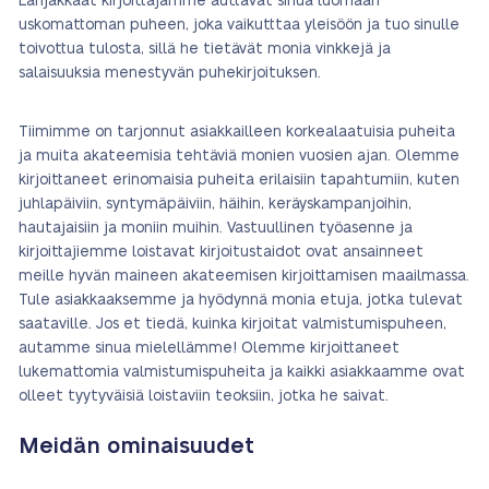
Lahjakkaat kirjoittajamme auttavat sinua luomaan
uskomattoman puheen, joka vaikutttaa yleisöön ja tuo sinulle
toivottua tulosta, sillä he tietävät monia vinkkejä ja
salaisuuksia menestyvän puhekirjoituksen.
Tiimimme on tarjonnut asiakkailleen korkealaatuisia puheita
ja muita akateemisia tehtäviä monien vuosien ajan. Olemme
kirjoittaneet erinomaisia puheita erilaisiin tapahtumiin, kuten
juhlapäiviin, syntymäpäiviin, häihin, keräyskampanjoihin,
hautajaisiin ja moniin muihin. Vastuullinen työasenne ja
kirjoittajiemme loistavat kirjoitustaidot ovat ansainneet
meille hyvän maineen akateemisen kirjoittamisen maailmassa.
Tule asiakkaaksemme ja hyödynnä monia etuja, jotka tulevat
saataville. Jos et tiedä, kuinka kirjoitat valmistumispuheen,
autamme sinua mielellämme! Olemme kirjoittaneet
lukemattomia valmistumispuheita ja kaikki asiakkaamme ovat
olleet tyytyväisiä loistaviin teoksiin, jotka he saivat.
Meidän ominaisuudet