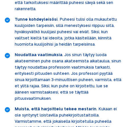
että tarkoituksesi määrittää puheesi sävyä sekä sen
rakennetta.
Tunne kohdeyleisösi
. Puheesi tulisi olla mukautettu
kuulijoiden tarpeisiin, sillä menestyksesi riippuu siitä,
hyväksyvätkö kuulijasi puheesi vai eivät. Siksi, kun
valitset kieltä tai ideoita, jotka käsitellään, kiinnitä
huomiota kuulijoihisi ja heidän tarpeisiinsa.
Noudattaa vaatimuksia
. Jos sinun täytyy luoda
akateeminen puhe osana akateemista aikataulua, sinun
täytyy noudattaa professorin vaatimuksia tarkasti,
erityisesti pituuden suhteen. Jos professori pyytää
sinua kirjoittamaan 3-minuuttisen puheen, varmista, että
et ylitä rajaa. Siksi, kun puhe on kirjoitettu, lue se
ääneen varmistaaksesi, että se täyttää
pituusvaatimuksen.
Muista, että harjoittelu tekee mestarin
. Kukaan ei
ole syntynyt loistavilla puhekirjoitustaitoilla.
Varmistamme, että jokaisella kirjoitetulla puheella