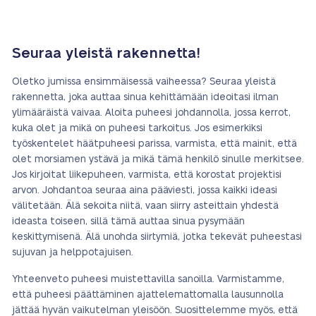
Seuraa yleistä rakennetta!
Oletko jumissa ensimmäisessä vaiheessa? Seuraa yleistä
rakennetta, joka auttaa sinua kehittämään ideoitasi ilman
ylimääräistä vaivaa. Aloita puheesi johdannolla, jossa kerrot,
kuka olet ja mikä on puheesi tarkoitus. Jos esimerkiksi
työskentelet häätpuheesi parissa, varmista, että mainit, että
olet morsiamen ystävä ja mikä tämä henkilö sinulle merkitsee.
Jos kirjoitat liikepuheen, varmista, että korostat projektisi
arvon. Johdantoa seuraa aina pääviesti, jossa kaikki ideasi
välitetään. Älä sekoita niitä, vaan siirry asteittain yhdestä
ideasta toiseen, sillä tämä auttaa sinua pysymään
keskittymisenä. Älä unohda siirtymiä, jotka tekevät puheestasi
sujuvan ja helppotajuisen.
Yhteenveto puheesi muistettavilla sanoilla. Varmistamme,
että puheesi päättäminen ajattelemattomalla lausunnolla
jättää hyvän vaikutelman yleisöön. Suosittelemme myös, että