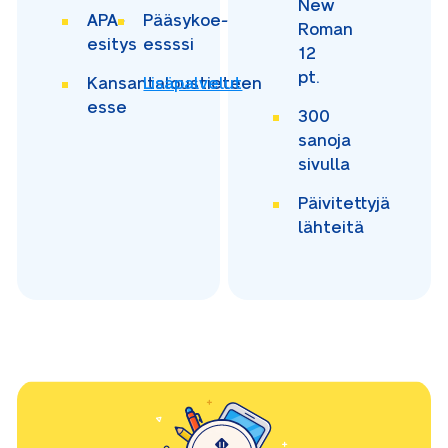
New
APA-
Pääsykoe-
Roman
esitys
essssi
12
pt.
Kansantaloustieteen
Lisäpalvelut
esse
300
sanoja
sivulla
Päivitettyjä
lähteitä