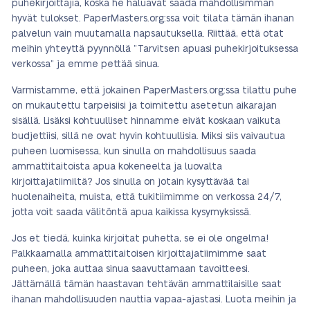
puhekirjoittajia, koska he haluavat saada mahdollisimman
hyvät tulokset. PaperMasters.org:ssa voit tilata tämän ihanan
palvelun vain muutamalla napsautuksella. Riittää, että otat
meihin yhteyttä pyynnöllä ”Tarvitsen apuasi puhekirjoituksessa
verkossa” ja emme pettää sinua.
Varmistamme, että jokainen PaperMasters.org:ssa tilattu puhe
on mukautettu tarpeisiisi ja toimitettu asetetun aikarajan
sisällä. Lisäksi kohtuulliset hinnamme eivät koskaan vaikuta
budjettiisi, sillä ne ovat hyvin kohtuullisia. Miksi siis vaivautua
puheen luomisessa, kun sinulla on mahdollisuus saada
ammattitaitoista apua kokeneelta ja luovalta
kirjoittajatiimiltä? Jos sinulla on jotain kysyttävää tai
huolenaiheita, muista, että tukitiimimme on verkossa 24/7,
jotta voit saada välitöntä apua kaikissa kysymyksissä.
Jos et tiedä, kuinka kirjoitat puhetta, se ei ole ongelma!
Palkkaamalla ammattitaitoisen kirjoittajatiimimme saat
puheen, joka auttaa sinua saavuttamaan tavoitteesi.
Jättämällä tämän haastavan tehtävän ammattilaisille saat
ihanan mahdollisuuden nauttia vapaa-ajastasi. Luota meihin ja