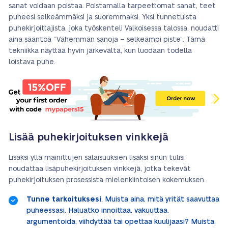
sanat voidaan poistaa. Poistamalla tarpeettomat sanat, teet
puheesi selkeämmäksi ja suoremmaksi. Yksi tunnetuista
puhekirjoittajista, joka työskenteli Valkoisessa talossa, noudatti
aina sääntöä ”Vähemmän sanoja – selkeämpi piste”. Tämä
tekniikka näyttää hyvin järkevältä, kun luodaan todella
loistava puhe.
Lisää puhekirjoituksen vinkkejä
Lisäksi yllä mainittujen salaisuuksien lisäksi sinun tulisi
noudattaa lisäpuhekirjoituksen vinkkejä, jotka tekevät
puhekirjoituksen prosessista mielenkiintoisen kokemuksen.
Tunne tarkoituksesi
. Muista aina, mitä yrität saavuttaa
puheessasi. Haluatko innoittaa, vakuuttaa,
argumentoida, viihdyttää tai opettaa kuulijaasi? Muista,