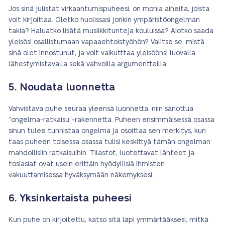
Jos sinä julistat virkaantumispuheesi, on monia aiheita, joista
voit kirjoittaa. Oletko huolissasi jonkin ympäristöongelman
takia? Haluatko lisätä musiikkitunteja kouluissa? Aiotko saada
yleisösi osallistumaan vapaaehtoistyöhön? Valitse se, mistä
sinä olet innostunut, ja voit vaikutttaa yleisöönsi luovalla
lähestymistavalla sekä vahvoilla argumentteilla.
5. Noudata luonnetta
Vahvistava puhe seuraa yleensä luonnetta, niin sanottua
”ongelma-ratkaisu”-rakennetta. Puheen ensimmäisessä osassa
sinun tulee tunnistaa ongelma ja osoittaa sen merkitys, kun
taas puheen toisessa osassa tulisi keskittyä tämän ongelman
mahdollisiin ratkaisuihin. Tilastot, luotettavat lähteet ja
tosiasiat ovat usein erittäin hyödyllisiä ihmisten
vakuuttamisessa hyväksymään näkemyksesi.
6. Yksinkertaista puheesi
Kun puhe on kirjoitettu, katso sitä läpi ymmärtääksesi, mitkä