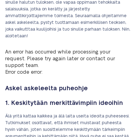
sinulle halutun tuloksen, ole vapaa oppimaan tehokkaita
salaisuuksia, jotka on kerätty ja järjestetty
ammattikirjoittajiemme toimesta. Seuraamalla ohjeitamme
askel askeleelta, pystyt tuottamaan esimerkillisen teoksen,
joka vaikutttaa kuulijoihisi ja tuo sinulle parhaan tuloksen. Niin,
aloitetaan!
An error has occurred while processing your
request. Please try again later or contact our
support team.
Error code error:
Askel askeleelta puheohje
1. Keskitytään merkittävimpiin ideoihin
Älä yritä kattaa kaikkea ja älä laita useita ideoita puheeseesi.
Tutkimukset osoittavat, että ihmiset muistavat puheesta
hyvin vähän, joten suosittelemme keskittymään tärkeimpiin
argumentteihin ja kehittämään niitä. Hyvä puhe ei saa kestää