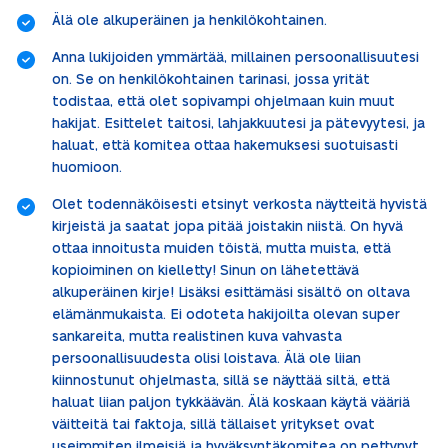
Älä ole alkuperäinen ja henkilökohtainen.
Anna lukijoiden ymmärtää, millainen persoonallisuutesi
on. Se on henkilökohtainen tarinasi, jossa yrität
todistaa, että olet sopivampi ohjelmaan kuin muut
hakijat. Esittelet taitosi, lahjakkuutesi ja pätevyytesi, ja
haluat, että komitea ottaa hakemuksesi suotuisasti
huomioon.
Olet todennäköisesti etsinyt verkosta näytteitä hyvistä
kirjeistä ja saatat jopa pitää joistakin niistä. On hyvä
ottaa innoitusta muiden töistä, mutta muista, että
kopioiminen on kielletty! Sinun on lähetettävä
alkuperäinen kirje! Lisäksi esittämäsi sisältö on oltava
elämänmukaista. Ei odoteta hakijoilta olevan super
sankareita, mutta realistinen kuva vahvasta
persoonallisuudesta olisi loistava. Älä ole liian
kiinnostunut ohjelmasta, sillä se näyttää siltä, että
haluat liian paljon tykkäävän. Älä koskaan käytä vääriä
väitteitä tai faktoja, sillä tällaiset yritykset ovat
useimmiten ilmeisiä ja hyväksyntäkomitea on pettynyt