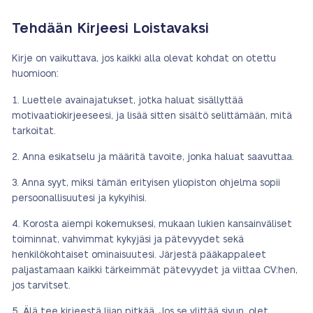
Tehdään Kirjeesi Loistavaksi
Kirje on vaikuttava, jos kaikki alla olevat kohdat on otettu
huomioon:
Luettele avainajatukset, jotka haluat sisällyttää
motivaatiokirjeeseesi, ja lisää sitten sisältö selittämään, mitä
tarkoitat.
Anna esikatselu ja määritä tavoite, jonka haluat saavuttaa.
Anna syyt, miksi tämän erityisen yliopiston ohjelma sopii
persoonallisuutesi ja kykyihisi.
Korosta aiempi kokemuksesi, mukaan lukien kansainväliset
toiminnat, vahvimmat kykyjäsi ja pätevyydet sekä
henkilökohtaiset ominaisuutesi. Järjestä pääkappaleet
paljastamaan kaikki tärkeimmät pätevyydet ja viittaa CV:hen,
jos tarvitset.
Älä tee kirjeestä liian pitkää. Jos se ylittää sivun, olet