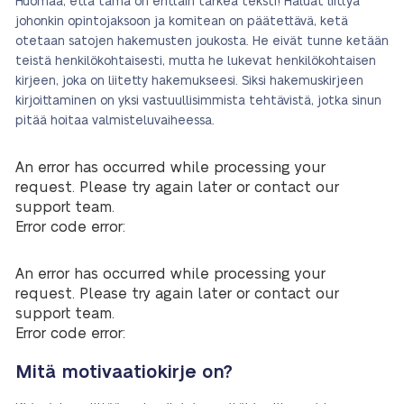
Huomaa, että tämä on erittäin tärkeä teksti! Haluat liittyä
johonkin opintojaksoon ja komitean on päätettävä, ketä
otetaan satojen hakemusten joukosta. He eivät tunne ketään
teistä henkilökohtaisesti, mutta he lukevat henkilökohtaisen
kirjeen, joka on liitetty hakemukseesi. Siksi hakemuskirjeen
kirjoittaminen on yksi vastuullisimmista tehtävistä, jotka sinun
pitää hoitaa valmisteluvaiheessa.
An error has occurred while processing your
request. Please try again later or contact our
support team.
Error code error:
An error has occurred while processing your
request. Please try again later or contact our
support team.
Error code error:
Mitä motivaatiokirje on?