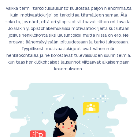
Vaikka termi ‘tarkoituslausunto’ kuulostaa paljon hienommalta
kuin ‘motivaatiokirje’, se tarkoittaa täsmälleen samaa. Älä
sekoita, jos näet, että eri yliopistot viittaavat siihen eri tavalla.
Joissakin yliopistohakemuksissa motivaatiokirjeitä kutsutaan
joskus henkilökohtaisiksi lausuntoiksi, mutta niissä on ero. Ne
eroavat äänensävyissään, pituudessaan ja tarkoituksessaan.
Tyypillisesti motivaatiokirjeet ovat vähemmän
henkilökohtaisia ja ne korostavat tulevaisuuden suunnitelmia,
kun taas henkilökohtaiset lausunnot viittaavat aikaisempaan
kokemukseen.