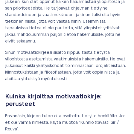
jälkeen, kun olet oppinut kaiken haluamastasi yliopistosta ja
sen prioriteeteista. He tarjoavat ohjelman tiettyine
standardoineen ja vaatimuksineen, ja sinun tulisi olla hyvin
tietoinen niistä, jotta voit vastaa niihin. Useimmissa
tapauksissa tietoa ei ole puutetta, sillä yliopistot yrittävät
jakaa mahdollisimman paljon tietoa hakemuksille, jotta he
eivät sekaannu.
Sinun motivaatiokirjeesi sisältö riippuu tästä tietystä
yliopistosta asettamista vaatimuksista hakemuksille. He ovat
julkaissut kaikki yksityiskohdat toiminnastaan, projekteistaan,
kiinnostuksistaan ja filosofiastaan, jotta voit oppia niistä ja
aloittaa yhteistyö myönteisesti.
Kuinka kirjoittaa motivaatiokirje:
perusteet
Ensinnäkin, kirjeen tulee olla osoitettu tietylle henkilölle. Jos
et ole varma nimestä, käytä muotoa ”Kunnioittavasti Sir /
Rouva”.