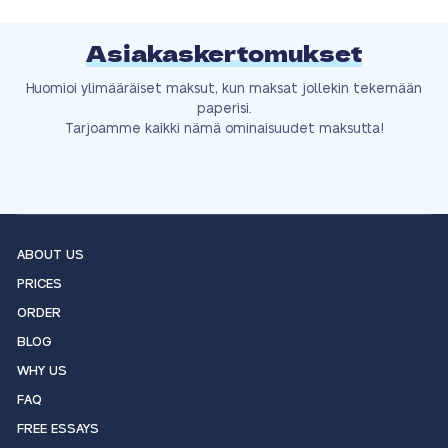
Asiakaskertomukset
Huomioi ylimääräiset maksut, kun maksat jollekin tekemään
paperisi.
Tarjoamme kaikki nämä ominaisuudet maksutta!
ABOUT US
PRICES
ORDER
BLOG
WHY US
FAQ
FREE ESSAYS