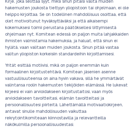
Kirje, joka selittää syyt, miksi sinun pitäisi valita muiden
hakemusten joukosta tiettyyn yliopistoon tai ohjelmaan, ei ole
helppo kirjoittaa. Se on todellinen mahdollisuus osoittaa, että
olet motivoitunut hyväksyttäväksi ja että aikaisempi
kokemuksesi toimii perustana päätöksellesi liittymisestä
ohjelmaan nyt. Komitean edessä on paljon muita lahjakkaiden
ihmisten valmistamia hakemuksia, ja haluat, että sinun ei
hylätä, vaan valitaan muiden joukosta. Sinun pitää vastaa
valitun yliopiston korkeisiin standardeihin kirjoittamisesi.
Yrität esittää motiivisi, mikä on paljon enemmän kuin
formaalinen kirjoitustehtävä. Komitean jäsenien asenne
vastuullisuuteensa on aina hyvin vakava, sillä he ymmärtävät
valintansa roolin hakemusten tekijöiden elämässä. He lukevat
kirjeesi ei vain arvioidakseen kirjoitustaitosi, vaan myös
arvioidakseen tavoitteitasi, elämän tavoitteitasi ja
persoonallisuutesi piirteitä. Lähettämällä motivaatiokirjeen,
antavat sinulle mahdollisuuden vaikuttaa
rekrytointikomiteaan kiinnostavilla ja relevantteilla
näkökulmilla persoonallisuudestasi.