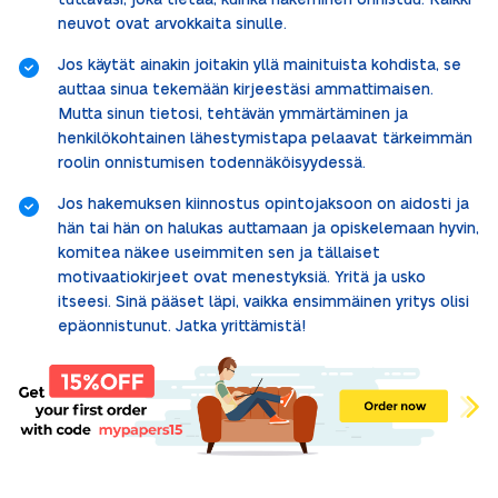
tuttavasi, joka tietää, kuinka hakeminen onnistuu. Kaikki
neuvot ovat arvokkaita sinulle.
Jos käytät ainakin joitakin yllä mainituista kohdista, se
auttaa sinua tekemään kirjeestäsi ammattimaisen.
Mutta sinun tietosi, tehtävän ymmärtäminen ja
henkilökohtainen lähestymistapa pelaavat tärkeimmän
roolin onnistumisen todennäköisyydessä.
Jos hakemuksen kiinnostus opintojaksoon on aidosti ja
hän tai hän on halukas auttamaan ja opiskelemaan hyvin,
komitea näkee useimmiten sen ja tällaiset
motivaatiokirjeet ovat menestyksiä. Yritä ja usko
itseesi. Sinä pääset läpi, vaikka ensimmäinen yritys olisi
epäonnistunut. Jatka yrittämistä!