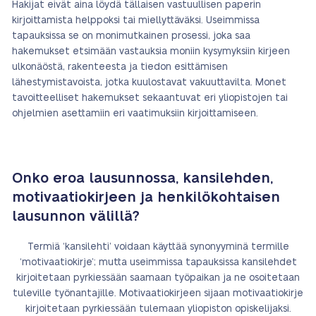
Hakijat eivät aina löydä tällaisen vastuullisen paperin
kirjoittamista helppoksi tai miellyttäväksi. Useimmissa
tapauksissa se on monimutkainen prosessi, joka saa
hakemukset etsimään vastauksia moniin kysymyksiin kirjeen
ulkonäöstä, rakenteesta ja tiedon esittämisen
lähestymistavoista, jotka kuulostavat vakuuttavilta. Monet
tavoitteelliset hakemukset sekaantuvat eri yliopistojen tai
ohjelmien asettamiin eri vaatimuksiin kirjoittamiseen.
Onko eroa lausunnossa, kansilehden,
motivaatiokirjeen ja henkilökohtaisen
lausunnon välillä?
Termiä ‘kansilehti’ voidaan käyttää synonyyminä termille
‘motivaatiokirje’; mutta useimmissa tapauksissa kansilehdet
kirjoitetaan pyrkiessään saamaan työpaikan ja ne osoitetaan
tuleville työnantajille. Motivaatiokirjeen sijaan motivaatiokirje
kirjoitetaan pyrkiessään tulemaan yliopiston opiskelijaksi.