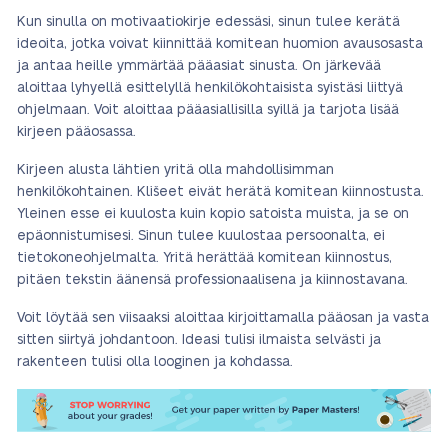
Kun sinulla on motivaatiokirje edessäsi, sinun tulee kerätä
ideoita, jotka voivat kiinnittää komitean huomion avausosasta
ja antaa heille ymmärtää pääasiat sinusta. On järkevää
aloittaa lyhyellä esittelyllä henkilökohtaisista syistäsi liittyä
ohjelmaan. Voit aloittaa pääasiallisilla syillä ja tarjota lisää
kirjeen pääosassa.
Kirjeen alusta lähtien yritä olla mahdollisimman
henkilökohtainen. Klišeet eivät herätä komitean kiinnostusta.
Yleinen esse ei kuulosta kuin kopio satoista muista, ja se on
epäonnistumisesi. Sinun tulee kuulostaa persoonalta, ei
tietokoneohjelmalta. Yritä herättää komitean kiinnostus,
pitäen tekstin äänensä professionaalisena ja kiinnostavana.
Voit löytää sen viisaaksi aloittaa kirjoittamalla pääosan ja vasta
sitten siirtyä johdantoon. Ideasi tulisi ilmaista selvästi ja
rakenteen tulisi olla looginen ja kohdassa.