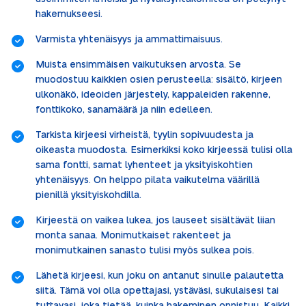
hakemukseesi.
Varmista yhtenäisyys ja ammattimaisuus.
Muista ensimmäisen vaikutuksen arvosta. Se
muodostuu kaikkien osien perusteella: sisältö, kirjeen
ulkonäkö, ideoiden järjestely, kappaleiden rakenne,
fonttikoko, sanamäärä ja niin edelleen.
Tarkista kirjeesi virheistä, tyylin sopivuudesta ja
oikeasta muodosta. Esimerkiksi koko kirjeessä tulisi olla
sama fontti, samat lyhenteet ja yksityiskohtien
yhtenäisyys. On helppo pilata vaikutelma väärillä
pienillä yksityiskohdilla.
Kirjeestä on vaikea lukea, jos lauseet sisältävät liian
monta sanaa. Monimutkaiset rakenteet ja
monimutkainen sanasto tulisi myös sulkea pois.
Lähetä kirjeesi, kun joku on antanut sinulle palautetta
siitä. Tämä voi olla opettajasi, ystäväsi, sukulaisesi tai