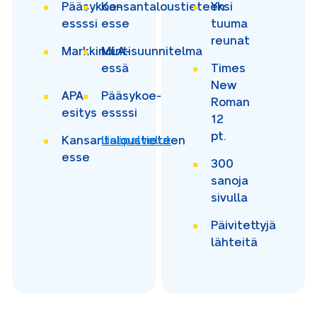
Pääsykoe-
Kansantaloustieteen
Yksi
essssi
esse
tuuma
reunat
Markkinointisuunnitelma
MLA-
essä
Times
New
APA-
Pääsykoe-
Roman
esitys
essssi
12
pt.
Kansantaloustieteen
Lisäpalvelut
esse
300
sanoja
sivulla
Päivitettyjä
lähteitä