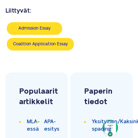
Liittyvät:
Admission Essay
Coalition Application Essay
Populaarit
Paperin
artikkelit
tiedot
MLA-
APA-
Yksityinen/Kaksin
essä
esitys
spacing