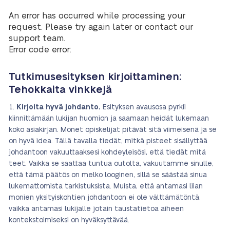
An error has occurred while processing your
request. Please try again later or contact our
support team.
Error code error:
Tutkimusesityksen kirjoittaminen:
Tehokkaita vinkkejä
Kirjoita hyvä johdanto.
Esityksen avausosa pyrkii
kiinnittämään lukijan huomion ja saamaan heidät lukemaan
koko asiakirjan. Monet opiskelijat pitävät sitä viimeisenä ja se
on hyvä idea. Tällä tavalla tiedät, mitkä pisteet sisällyttää
johdantoon vakuuttaaksesi kohdeyleisösi, että tiedät mitä
teet. Vaikka se saattaa tuntua outolta, vakuutamme sinulle,
että tämä päätös on melko looginen, sillä se säästää sinua
lukemattomista tarkistuksista. Muista, että antamasi liian
monien yksityiskohtien johdantoon ei ole välttämätöntä,
vaikka antamasi lukijalle jotain taustatietoa aiheen
kontekstoimiseksi on hyväksyttävää.