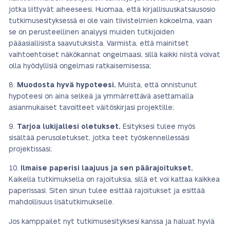
jotka liittyvät aiheeseesi. Huomaa, että kirjallisuuskatsausosio
tutkimusesityksessä ei ole vain tiivistelmien kokoelma, vaan
se on perusteellinen analyysi muiden tutkijoiden
pääasiallisista saavutuksista. Varmista, että mainitset
vaihtoehtoiset näkökannat ongelmaasi, sillä kaikki niistä voivat
olla hyödyllisiä ongelmasi ratkaisemisessa;
Muodosta hyvä hypoteesi.
Muista, että onnistunut
hypoteesi on aina selkeä ja ymmärrettävä asettamalla
asianmukaiset tavoitteet väitöskirjasi projektille;
Tarjoa lukijallesi oletukset.
Esityksesi tulee myös
sisältää perusoletukset, jotka teet työskennellessäsi
projektissasi;
Ilmaise paperisi laajuus ja sen päärajoitukset.
Kaikella tutkimuksella on rajoituksia, sillä et voi kattaa kaikkea
paperissasi. Siten sinun tulee esittää rajoitukset ja esittää
mahdollisuus lisätutkimukselle.
Jos kamppailet nyt tutkimusesityksesi kanssa ja haluat hyviä