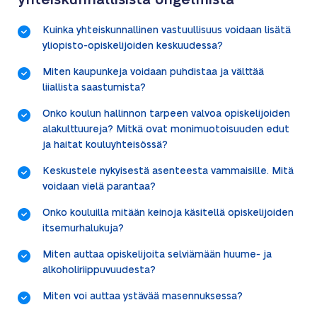
yhteiskunnallisista ongelmista
Kuinka yhteiskunnallinen vastuullisuus voidaan lisätä
yliopisto-opiskelijoiden keskuudessa?
Miten kaupunkeja voidaan puhdistaa ja välttää
liiallista saastumista?
Onko koulun hallinnon tarpeen valvoa opiskelijoiden
alakulttuureja? Mitkä ovat monimuotoisuuden edut
ja haitat kouluyhteisössä?
Keskustele nykyisestä asenteesta vammaisille. Mitä
voidaan vielä parantaa?
Onko kouluilla mitään keinoja käsitellä opiskelijoiden
itsemurhalukuja?
Miten auttaa opiskelijoita selviämään huume- ja
alkoholiriippuvuudesta?
Miten voi auttaa ystävää masennuksessa?