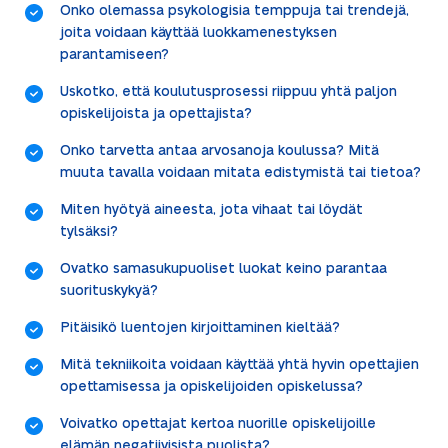
Onko olemassa psykologisia temppuja tai trendejä,
joita voidaan käyttää luokkamenestyksen
parantamiseen?
Uskotko, että koulutusprosessi riippuu yhtä paljon
opiskelijoista ja opettajista?
Onko tarvetta antaa arvosanoja koulussa? Mitä
muuta tavalla voidaan mitata edistymistä tai tietoa?
Miten hyötyä aineesta, jota vihaat tai löydät
tylsäksi?
Ovatko samasukupuoliset luokat keino parantaa
suorituskykyä?
Pitäisikö luentojen kirjoittaminen kieltää?
Mitä tekniikoita voidaan käyttää yhtä hyvin opettajien
opettamisessa ja opiskelijoiden opiskelussa?
Voivatko opettajat kertoa nuorille opiskelijoille
elämän negatiivisista puolista?