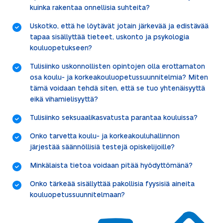
kuinka rakentaa onnellisia suhteita?
Uskotko, että he löytävät jotain järkevää ja edistävää
tapaa sisällyttää tieteet, uskonto ja psykologia
kouluopetukseen?
Tulisiinko uskonnollisten opintojen olla erottamaton
osa koulu- ja korkeakouluopetussuunnitelmia? Miten
tämä voidaan tehdä siten, että se tuo yhtenäisyyttä
eikä vihamielisyyttä?
Tulisiinko seksuaalikasvatusta parantaa kouluissa?
Onko tarvetta koulu- ja korkeakouluhallinnon
järjestää säännöllisiä testejä opiskelijoille?
Minkälaista tietoa voidaan pitää hyödyttömänä?
Onko tärkeää sisällyttää pakollisia fyysisiä aineita
kouluopetussuunnitelmaan?