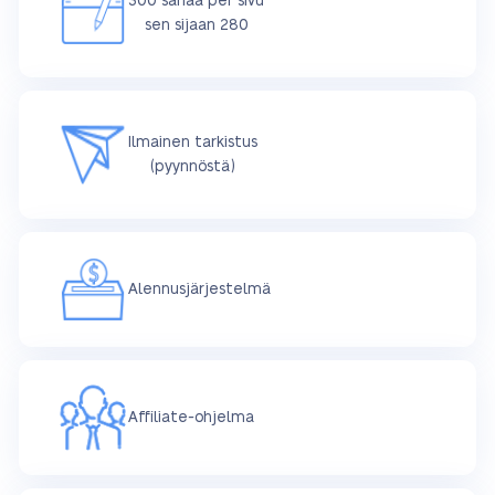
300 sanaa per sivu
sen sijaan 280
Ilmainen tarkistus
(pyynnöstä)
Alennusjärjestelmä
Affiliate-ohjelma