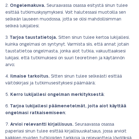
Ongelemakuva.
Seuraavassa osassa esitystä sinun tulee
esittää tutkimuskysymyksesi. Voit halutessasi muotoilla sen
selkeän lauseen muodossa, jotta se olisi mahdollisimman
selkeä lukijallesi;
Tarjoa taustatietoja.
Sitten sinun tulee kertoa lukijallesi,
kuinka ongelmasi on syntynyt. Varmista siis, että annat jotain
taustatietoa ongelmasta, jonka aiot tutkia, vakuuttaaksesi
lukijasi, että tutkimuksesi on suuri teoretinen ja käytännön
arvo;
Ilmaise tarkoitus.
Sitten sinun tulee selkeästi esittää
väitöskirjasi ja tutkimusesityksesi päämäärä;
Kerro lukijallesi ongelman merkityksestä
;
Tarjoa lukijallesi päämenetelmät, joita aiot käyttää
ongelmasi ratkaisemiseen
;
Arvioi relevantti kirjallisuus.
Seuraavassa osassa
paperiasi sinun tulee esittää kirjallisuuskatsaus, jossa arvioit
kaikkien muiden tutkijoiden tarkkoja ja relevantteja löydöksiä,