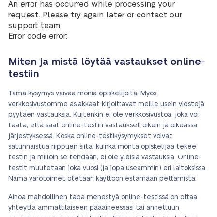
An error has occurred while processing your
request. Please try again later or contact our
support team.
Error code error:
Miten ja mistä löytää vastaukset online-
testiin
Tämä kysymys vaivaa monia opiskelijoita. Myös
verkkosivustomme asiakkaat kirjoittavat meille usein viestejä
pyytäen vastauksia. Kuitenkin ei ole verkkosivustoa, joka voi
taata, että saat online-testin vastaukset oikein ja oikeassa
järjestyksessä. Koska online-testikysymykset voivat
satunnaistua riippuen siitä, kuinka monta opiskelijaa tekee
testin ja milloin se tehdään, ei ole yleisiä vastauksia. Online-
testit muutetaan joka vuosi (ja jopa useammin) eri laitoksissa.
Nämä varotoimet otetaan käyttöön estämään pettämistä.
Ainoa mahdollinen tapa menestyä online-testissä on ottaa
yhteyttä ammattilaiseen pääaineessasi tai annettuun