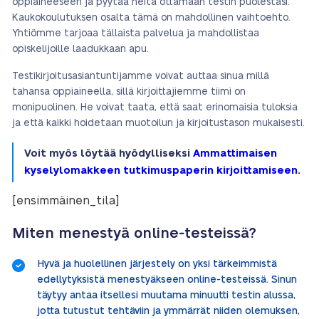
oppiaineeseen ja pyytää heitä ottamaan testin puolestasi.
Kaukokoulutuksen osalta tämä on mahdollinen vaihtoehto.
Yhtiömme tarjoaa tällaista palvelua ja mahdollistaa
opiskelijoille laadukkaan apu.
Testikirjoitusasiantuntijamme voivat auttaa sinua millä
tahansa oppiaineella, sillä kirjoittajiemme tiimi on
monipuolinen. He voivat taata, että saat erinomaisia tuloksia
ja että kaikki hoidetaan muotoilun ja kirjoitustason mukaisesti.
Voit myös löytää hyödylliseksi
Ammattimaisen
kyselylomakkeen tutkimuspaperin kirjoittamiseen
.
[ensimmäinen_tila]
Miten menestyä online-testeissä?
Hyvä ja huolellinen järjestely on yksi tärkeimmistä
edellytyksistä menestyäkseen online-testeissä. Sinun
täytyy antaa itsellesi muutama minuutti testin alussa,
jotta tutustut tehtäviin ja ymmärrät niiden olemuksen,