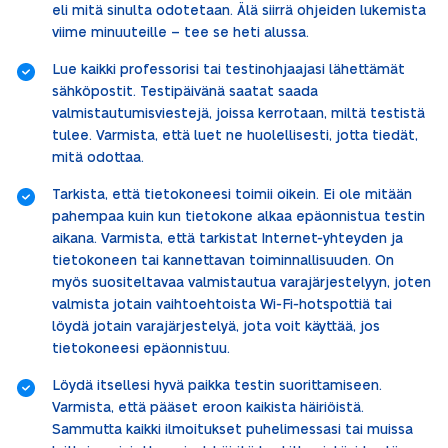
eli mitä sinulta odotetaan. Älä siirrä ohjeiden lukemista
viime minuuteille – tee se heti alussa.
Lue kaikki professorisi tai testinohjaajasi lähettämät
sähköpostit. Testipäivänä saatat saada
valmistautumisviestejä, joissa kerrotaan, miltä testistä
tulee. Varmista, että luet ne huolellisesti, jotta tiedät,
mitä odottaa.
Tarkista, että tietokoneesi toimii oikein. Ei ole mitään
pahempaa kuin kun tietokone alkaa epäonnistua testin
aikana. Varmista, että tarkistat Internet-yhteyden ja
tietokoneen tai kannettavan toiminnallisuuden. On
myös suositeltavaa valmistautua varajärjestelyyn, joten
valmista jotain vaihtoehtoista Wi-Fi-hotspottiä tai
löydä jotain varajärjestelyä, jota voit käyttää, jos
tietokoneesi epäonnistuu.
Löydä itsellesi hyvä paikka testin suorittamiseen.
Varmista, että pääset eroon kaikista häiriöistä.
Sammutta kaikki ilmoitukset puhelimessasi tai muissa