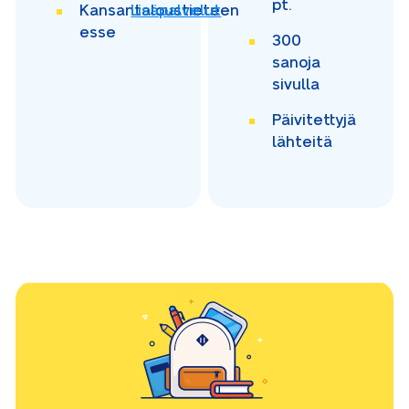
pt.
Kansantaloustieteen
Lisäpalvelut
esse
300
sanoja
sivulla
Päivitettyjä
lähteitä