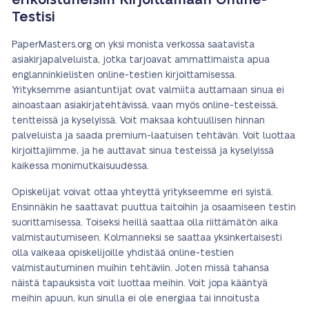
erikoistuneisiin Kirjoittamaan Online-
Testisi
PaperMasters.org on yksi monista verkossa saatavista
asiakirjapalveluista, jotka tarjoavat ammattimaista apua
englanninkielisten online-testien kirjoittamisessa.
Yrityksemme asiantuntijat ovat valmiita auttamaan sinua ei
ainoastaan asiakirjatehtävissä, vaan myös online-testeissä,
tentteissä ja kyselyissä. Voit maksaa kohtuullisen hinnan
palveluista ja saada premium-laatuisen tehtävän. Voit luottaa
kirjoittajiimme, ja he auttavat sinua testeissä ja kyselyissä
kaikessa monimutkaisuudessa.
Opiskelijat voivat ottaa yhteyttä yritykseemme eri syistä.
Ensinnäkin he saattavat puuttua taitoihin ja osaamiseen testin
suorittamisessa. Toiseksi heillä saattaa olla riittämätön aika
valmistautumiseen. Kolmanneksi se saattaa yksinkertaisesti
olla vaikeaa opiskelijoille yhdistää online-testien
valmistautuminen muihin tehtäviin. Joten missä tahansa
näistä tapauksista voit luottaa meihin. Voit jopa kääntyä
meihin apuun, kun sinulla ei ole energiaa tai innoitusta