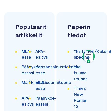
Populaarit
Paperin
artikkelit
tiedot
MLA-
APA-
Yksityinen/Kaksin
essä
esitys
spacing
Pääsykoe-
Kansantaloustieteen
Yksi
essssi
esse
tuuma
reunat
Markkinointisuunnitelma
MLA-
essä
Times
New
APA-
Pääsykoe-
Roman
esitys
essssi
12