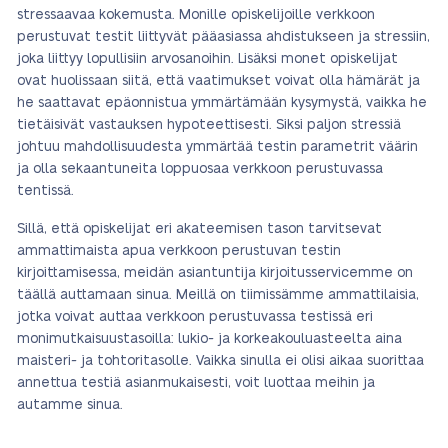
stressaavaa kokemusta. Monille opiskelijoille verkkoon
perustuvat testit liittyvät pääasiassa ahdistukseen ja stressiin,
joka liittyy lopullisiin arvosanoihin. Lisäksi monet opiskelijat
ovat huolissaan siitä, että vaatimukset voivat olla hämärät ja
he saattavat epäonnistua ymmärtämään kysymystä, vaikka he
tietäisivät vastauksen hypoteettisesti. Siksi paljon stressiä
johtuu mahdollisuudesta ymmärtää testin parametrit väärin
ja olla sekaantuneita loppuosaa verkkoon perustuvassa
tentissä.
Sillä, että opiskelijat eri akateemisen tason tarvitsevat
ammattimaista apua verkkoon perustuvan testin
kirjoittamisessa, meidän asiantuntija kirjoitusservicemme on
täällä auttamaan sinua. Meillä on tiimissämme ammattilaisia,
jotka voivat auttaa verkkoon perustuvassa testissä eri
monimutkaisuustasoilla: lukio- ja korkeakouluasteelta aina
maisteri- ja tohtoritasolle. Vaikka sinulla ei olisi aikaa suorittaa
annettua testiä asianmukaisesti, voit luottaa meihin ja
autamme sinua.