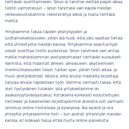
tehtävän suorittamiseen. Sinun ei tarvitse viettää paljon aikaa
testin valmisteluun – sinun tarvitsee vain käydä meidän
verkkosivustollamme, rekisteröityä siellä ja tilata tehtävä
meiltä.
Yrityksemme takaa täyden yksityisyyden ja
luottamuksellisuuden, joten älä huoli, että joku saattaa tietää,
että yhteistyötä meidän kanssa. Yrityksemme asiantuntijat
voivat suorittaa testin puolestasi. Sinun tarvitsee vain antaa
meille mahdollisimman yksityiskohtaiset tehtävän kuvaukset.
Varmista, että määrität aiheen, aihealueen, akateemisen
monimutkaisuuden tason, tarkan ajan, jolloin testi alkaa, ja
muut yksityiskohdat. Muista, että sinulle määrätty kirjoittaja
tarjoaa sinulle täydellisen työn. Voimme varmasti takaa, että
olet tyytyväinen tuloksiin, sillä yrityksellämme on
asiakastyytyväisyystakuu. Kiitoksena korkeasti koulutettujen,
tietoisien ja kokeneiden kirjoittajiemme ansiosta voit varmasti
onnistua online-testeissäsi ja kyselyissä. Älä epäröi ja ota
yhteyttä yritykseemme heti – kun aloitat yhteistyön meidän
kanssa, et koskaan halua etsiä muita online-palveluita.