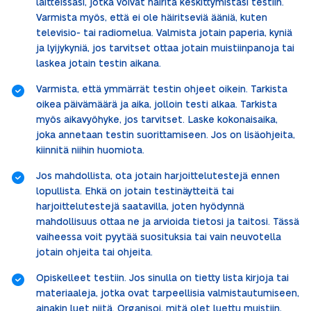
laitteissasi, jotka voivat häiritä keskittymistäsi testiin.
Varmista myös, että ei ole häiritseviä ääniä, kuten
televisio- tai radiomelua.
Valmista jotain paperia, kyniä
ja lyijykyniä, jos tarvitset ottaa jotain muistiinpanoja tai
laskea jotain testin aikana.
Varmista, että ymmärrät testin ohjeet oikein. Tarkista
oikea päivämäärä ja aika, jolloin testi alkaa. Tarkista
myös aikavyöhyke, jos tarvitset. Laske kokonaisaika,
joka annetaan testin suorittamiseen. Jos on lisäohjeita,
kiinnitä niihin huomiota.
Jos mahdollista, ota jotain harjoittelutestejä ennen
lopullista. Ehkä on jotain testinäytteitä tai
harjoittelutestejä saatavilla, joten hyödynnä
mahdollisuus ottaa ne ja arvioida tietosi ja taitosi. Tässä
vaiheessa voit pyytää suosituksia tai vain neuvotella
jotain ohjeita tai ohjeita.
Opiskelleet testiin. Jos sinulla on tietty lista kirjoja tai
materiaaleja, jotka ovat tarpeellisia valmistautumiseen,
ainakin luet niitä. Organisoi, mitä olet luettu muistiin,