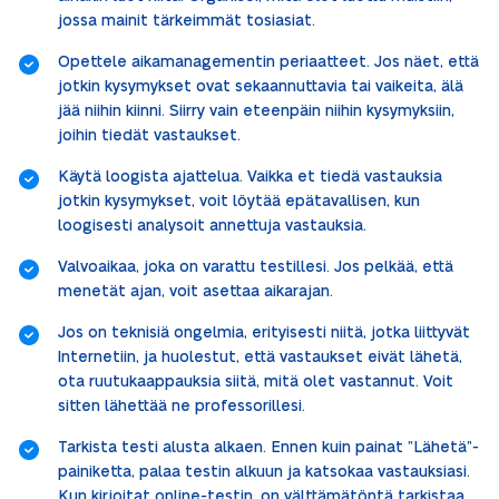
jossa mainit tärkeimmät tosiasiat.
Opettele aikamanagementin periaatteet. Jos näet, että
jotkin kysymykset ovat sekaannuttavia tai vaikeita, älä
jää niihin kiinni. Siirry vain eteenpäin niihin kysymyksiin,
joihin tiedät vastaukset.
Käytä loogista ajattelua. Vaikka et tiedä vastauksia
jotkin kysymykset, voit löytää epätavallisen, kun
loogisesti analysoit annettuja vastauksia.
Valvoaikaa, joka on varattu testillesi. Jos pelkää, että
menetät ajan, voit asettaa aikarajan.
Jos on teknisiä ongelmia, erityisesti niitä, jotka liittyvät
Internetiin, ja huolestut, että vastaukset eivät lähetä,
ota ruutukaappauksia siitä, mitä olet vastannut. Voit
sitten lähettää ne professorillesi.
Tarkista testi alusta alkaen. Ennen kuin painat ”Lähetä”-
painiketta, palaa testin alkuun ja katsokaa vastauksiasi.
Kun kirjoitat online-testin, on välttämätöntä tarkistaa,