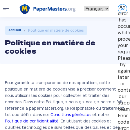
An
error
has
occu
/
Accueil
Politique en matière de cookies
whil
proc
Politique en matière de
your
cookies
reque
Plea
try
again
later
Pour garantir la transparence de nos opérations, cette
or
politique en matière de cookies vise à préciser comment
cont
nous utilisons les cookies pour collecter et traiter des
our
données. Dans cette Politique, « nous », « nos », « notre » fait
supp
référence à papermasters.org, le Responsable du traitement
team
tel que défini dans nos
Conditions générales
et notre
Error
Politique de confidentialité
. En utilisant des cookies et
code
d’autres technologies de suivi telles que des balises et des
error: