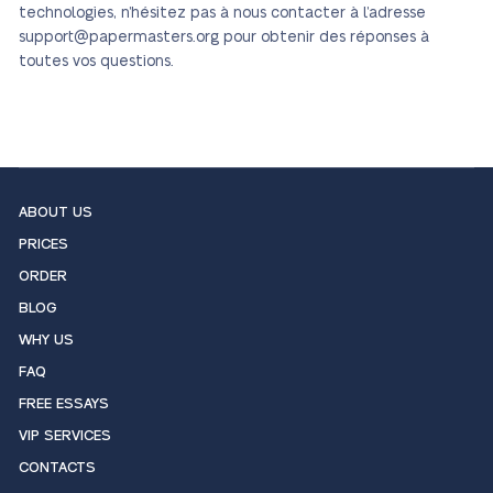
technologies, n’hésitez pas à nous contacter à l’adresse
support@papermasters.org pour obtenir des réponses à
toutes vos questions.
ABOUT US
PRICES
ORDER
BLOG
WHY US
FAQ
FREE ESSAYS
VIP SERVICES
CONTACTS