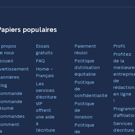
Papiers populaires
 propos
Essais
Paiement
Profil
e nous
gratuits
réussi
Profitez
ccueil
FAQ
Politique
de la
d’utilisation
meilleure
vertissement
Home –
équitable
entrepris
Français
annières
de
Politique
Les
log
rédaction
de
services
Commande
en ligne
confidentialité
d’écriture
!
Commande
VIP
Politique
ésumé
Program
offrent
de
d’affiliati
Commandes
une aide
livraison
à
Services
Comment
Politique
l’écriture
d’écriture
a
de