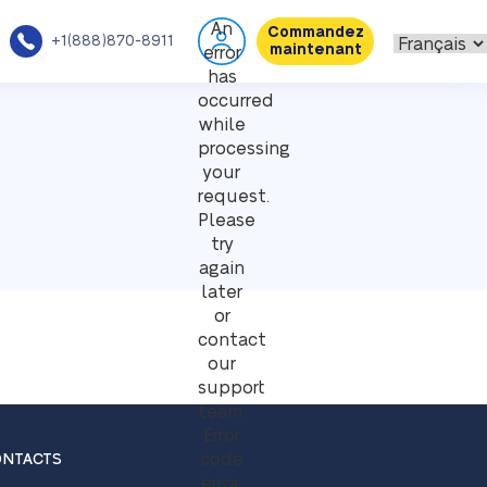
An
Commandez
+1(888)870-8911
maintenant
error
has
occurred
while
processing
your
request.
Please
try
again
later
or
contact
our
support
team.
Error
code
NTACTS
error: