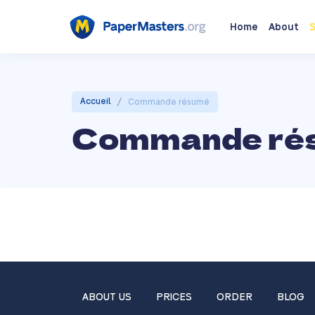
Home
About
S
/
Accueil
Commande résumé
Commande ré
ABOUT US
PRICES
ORDER
BLOG