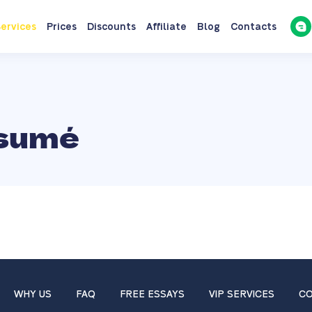
ervices
Prices
Discounts
Affiliate
Blog
Contacts
sumé
WHY US
FAQ
FREE ESSAYS
VIP SERVICES
CO