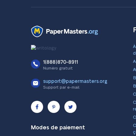
À
d
A
1(888)870-8911
Numéro gratuit
A
B
support@papermasters.org
B
Support par e-mail
r
Modes de paiement
ç