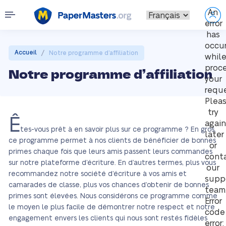
An
error
has
occu
/
Accueil
Notre programme d’affiliation
whil
proc
Notre programme d’affiliation
your
reque
Plea
try
Ê
again
tes-vous prêt à en savoir plus sur ce programme ? En gros,
later
ce programme permet à nos clients de bénéficier de bonnes
or
primes chaque fois que leurs amis passent leurs commandes
cont
sur notre plateforme d’écriture. En d’autres termes, plus vous
our
recommandez notre société d’écriture à vos amis et
supp
camarades de classe, plus vos chances d’obtenir de bonnes
team
primes sont élevées. Nous considérons ce programme comme
Error
le moyen le plus facile de démontrer notre respect et notre
code
engagement envers les clients qui nous sont restés fidèles
error: