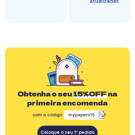
atualizadas
Obtenha o seu
15%OFF
na
primeira encomenda
com o código
mypapers15
Coloque o seu 1º pedido