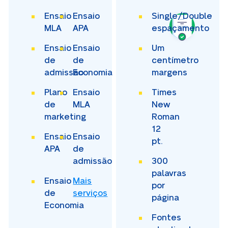
Ensaio
Ensaio
Single/Double
MLA
APA
espaçamento
Ensaio
Ensaio
Um
de
de
centímetro
admissão
Economia
margens
Plano
Ensaio
Times
de
MLA
New
marketing
Roman
12
Ensaio
Ensaio
pt.
APA
de
admissão
300
palavras
Ensaio
Mais
por
de
serviços
página
Economia
Fontes