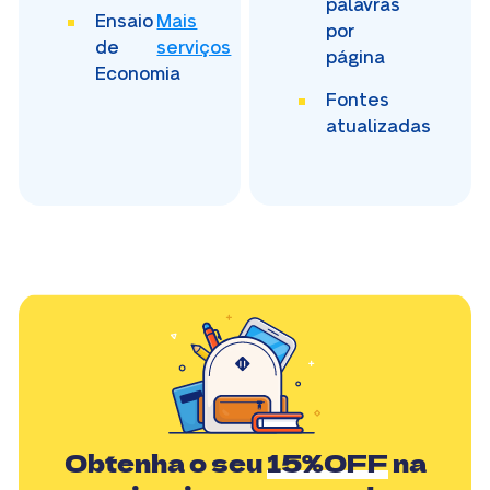
palavras
Ensaio
Mais
por
de
serviços
página
Economia
Fontes
atualizadas
Obtenha o seu
15%OFF
na