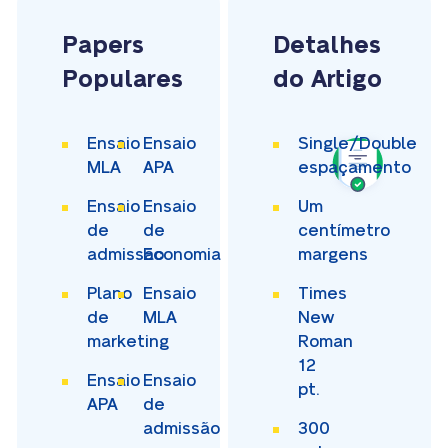
Papers
Detalhes
Populares
do Artigo
Ensaio
Ensaio
Single/Double
MLA
APA
espaçamento
Ensaio
Ensaio
Um
de
de
centímetro
admissão
Economia
margens
Plano
Ensaio
Times
de
MLA
New
marketing
Roman
12
Ensaio
Ensaio
pt.
APA
de
admissão
300