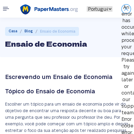
An
error
has
occu
/
/
Casa
Blog
Ensaio de Economia
whil
proc
Ensaio de Economia
your
reque
Plea
try
again
Escrevendo um Ensaio de Economia
later
or
Tópico do Ensaio de Economia
cont
our
Escolher um tópico para um ensaio de economia pode vir do
supp
objetivo de encontrar uma resposta decente ou boa para
team
uma pergunta que seu professor ou professor lhe deu. Por
Error
exemplo, você pode começar com um tópico amplo e depois
code
estreitar o foco da sua atenção após ter realizado pesquisas
error: