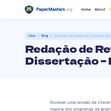
Home
About
S
/
/
Casa
Blog
Redação de Revisão de Literatura de D
Redação de Rev
Dissertação – 
Escrever uma revisão de litera
maioria dos programas de grad