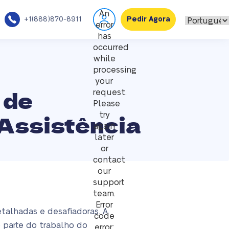
An
+1(888)870-8911
Pedir Agora
error
has
occurred
while
processing
your
 de
request.
Please
 Assistência
try
again
later
or
contact
our
support
team.
Error
etalhadas e desafiadoras. A
code
 parte do trabalho do
error: