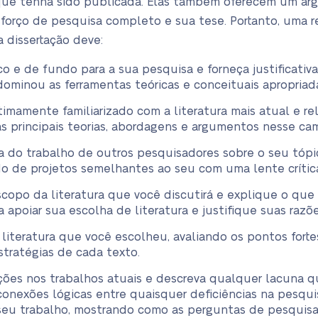
que tenha sido publicada. Elas também oferecem um a
forço de pesquisa completo e sua tese. Portanto, uma re
 dissertação deve:
o e de fundo para a sua pesquisa e forneça justificativa 
inou as ferramentas teóricas e conceituais apropriadas
imamente familiarizado com a literatura mais atual e re
s principais teorias, abordagens e argumentos nesse ca
da do trabalho de outros pesquisadores sobre o seu tóp
 de projetos semelhantes ao seu com uma lente crític
copo da literatura que você discutirá e explique o que 
 apoiar sua escolha de literatura e justifique suas razõ
 literatura que você escolheu, avaliando os pontos fortes
tratégias de cada texto.
ações nos trabalhos atuais e descreva qualquer lacuna 
onexões lógicas entre quaisquer deficiências na pesquis
eu trabalho, mostrando como as perguntas de pesquisa 