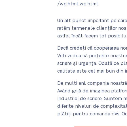
/wp:html wp:html
Un alt punct important pe care
ratăm termenele clienților noș
astfel încât facem tot posibilu
Dacă credeți că cooperarea noa
Veți vedea că prețurile noastre
scriere și urgența. Odată ce pl
calitate este cel mai bun din in
De mulți ani, compania noastră 
Având grijă de imaginea platform
industriei de scriere. Suntem 
diferite niveluri de complexitat
plătiți pentru comanda dvs. O