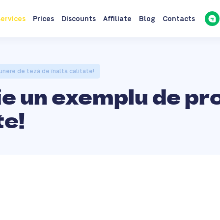
ervices
Prices
Discounts
Affiliate
Blog
Contacts
nere de teză de înaltă calitate!
rie un exemplu de pr
te!