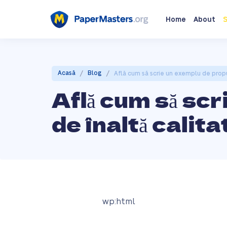
Home
About
S
/
/
Acasă
Blog
Află cum să scrie un exemplu de propu
Află cum să sc
de înaltă calita
wp:html