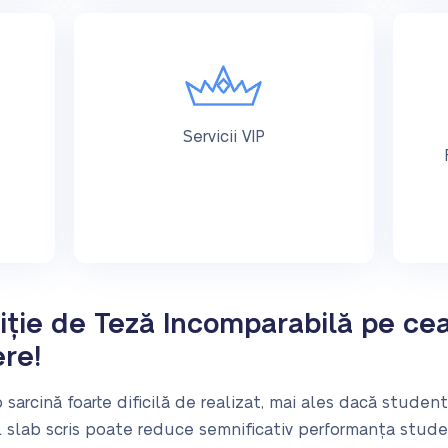
Servicii VIP
ție de Teză Incomparabilă pe ce
ere!
sarcină foarte dificilă de realizat, mai ales dacă studentu
ol slab scris poate reduce semnificativ performanța stude