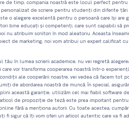
re de timp, compania noastră este locul perfect pentr
 personalizat de scriere pentru studenți din diferite ță
ste o alegere excelentă pentru o persoană care își are gr
itori bine educați și competenți, care sunt capabili să 
ă noi nu atribuim scriitori în mod aleatoriu. Aceasta înse
iect de marketing, noi vom atribui un expert calificat c
 tău în lumea scrierii academice, nu vei regretă alegerea
cii care vor transforma cooperarea noastră într-o experie
 condiții ale cooperării noastre, vei vedea că facem tot p
lțumiți de abordarea noastră de muncă. În special, asigură
lini această garanție, utilizăm cel mai fiabil software d
articol de propoziție de teză este prea important pentru 
 online fără a menționa autorii. Cu toate acestea, cumpăr
i fi sigur că îți vom oferi un articol autentic care va fi a