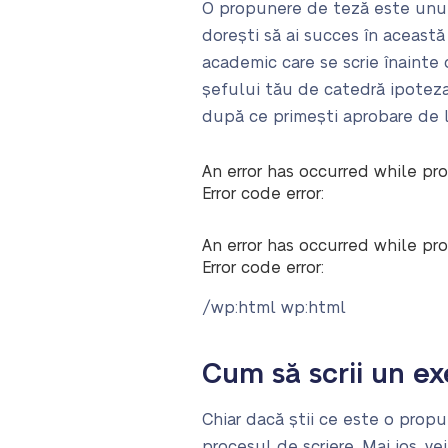
O propunere de teză este unul 
dorești să ai succes în aceast
academic care se scrie înainte
șefului tău de catedră ipoteza
după ce primești aprobare de la
An error has occurred while pro
Error code error:
An error has occurred while pro
Error code error:
/wp:html wp:html
Cum să scrii un e
Chiar dacă știi ce este o propu
procesul de scriere. Mai jos, ve