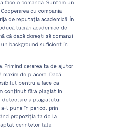
u a face o comandă. Suntem un
ri. Cooperarea cu compania
ijă de reputația academică. În
producă lucrări academice de
amnă că dacă dorești să comanzi
u un background suficient în
. Primind cererea ta de ajutor,
nță maxim de plăcere. Dacă
osibilul pentru a face ca
m conținut fără plagiat în
e detectare a plagiatului.
a-l pune în pericol prin
ând propoziția ta de la
daptat cerințelor tale.