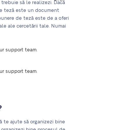
rebuie să le realizezi. Dacă
e de teză este un document
punere de teză este de a oferi
le ale cercetării tale. Numai
our support team.
our support team.
?
ă te ajute să organizezi bine
să organizezi bine procesul de