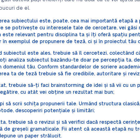
 bucuri de el.
rea subiectului este, poate, cea mai importantă etapă a p
re se potrivește cu interesele tale de cercetare, vei găsi
este relevant pentru disciplina ta și îți oferă spațiu pentr
ar în exemplul de propunere de teză, ci și în proiectul tău 
subiectul este ales, trebuie să îl cercetezi, colectând c
poți analiza subiectul bazându-te doar pe percepția ta, d
in domeniul tău. Conform standardelor de scriere academic
rea ta de teză trebuie să fie credibile, autoritare și reviz
, trebuie să-ți faci brainstorming de idei și să vii cu un p
egătire, cu atât vei obține un rezultat mai bun;
i să scrii schița propunerii tale. Urmând structura clasică
ode, descoperiri potențiale și limitări;
a, trebuie să o revizui și să verifici dacă respectă cerinț
ită de greșeli gramaticale. Fii atent că această etapă nu t
depune un paper strălucit.