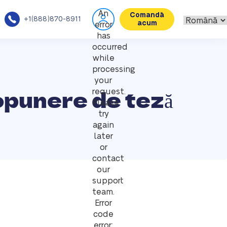
An
Comandă
+1(888)870-8911
acum
error
has
occurred
while
processing
your
opunere de teză
request.
Please
try
again
later
or
contact
our
support
team.
Error
code
error: