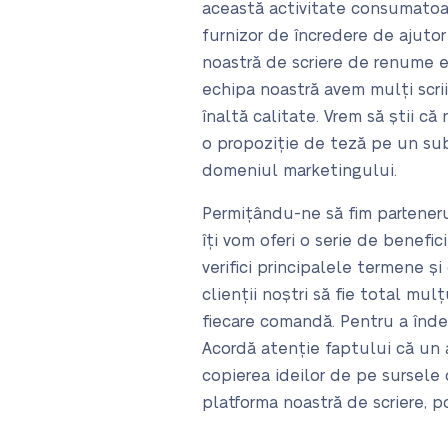
această activitate consumatoa
furnizor de încredere de ajutor
noastră de scriere de renume e
echipa noastră avem mulți scri
înaltă calitate. Vrem să știi c
o propoziție de teză pe un sub
domeniul marketingului.
Permițându-ne să fim partenerul
îți vom oferi o serie de benefi
verifici principalele termene și
clienții noștri să fie total mu
fiecare comandă. Pentru a îndep
Acordă atenție faptului că un 
copierea ideilor de pe sursele
platforma noastră de scriere, poț