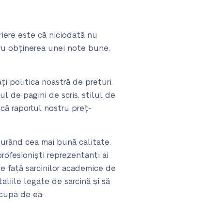
iere este că niciodată nu
tru obținerea unei note bune,
i politica noastră de prețuri.
l de pagini de scris, stilul de
 că raportul nostru preț-
igurând cea mai bună calitate.
profesioniști reprezentanți ai
e față sarcinilor academice de
aliile legate de sarcină și să
cupa de ea.