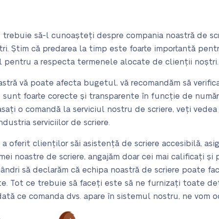
 trebuie să-l cunoașteți despre compania noastră de scr
tri. Știm că predarea la timp este foarte importantă pen
l pentru a respecta termenele alocate de clienții noștri.
stră vă poate afecta bugetul, vă recomandăm să verificaț
 sunt foarte corecte și transparente în funcție de număru
asați o comandă la serviciul nostru de scriere, veți vedea
dustria serviciilor de scriere.
a oferit clienților săi asistență de scriere accesibilă, as
ei noastre de scriere, angajăm doar cei mai calificați și 
mândri să declarăm că echipa noastră de scriere poate fac
e. Tot ce trebuie să faceți este să ne furnizați toate det
dată ce comanda dvs. apare în sistemul nostru, ne vom o