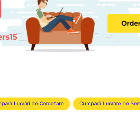
pără Lucrări de Cercetare
Cumpără Lucrare de Sem