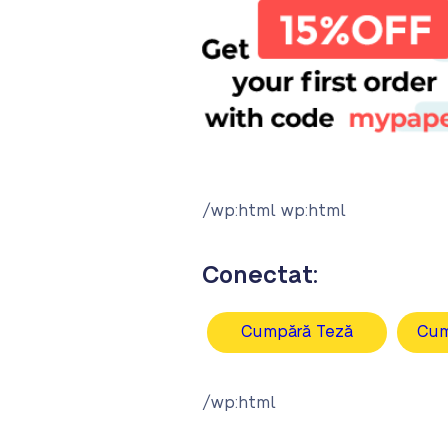
/wp:html wp:html
Conectat:
Cumpără Teză
Cum
/wp:html