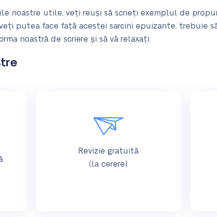
ile noastre utile, veți reuși să scrieți exemplul de prop
eți putea face față acestei sarcini epuizante, trebuie să 
orma noastră de scriere și să vă relaxați.
stre
Revizie gratuită
ă
(la cerere)