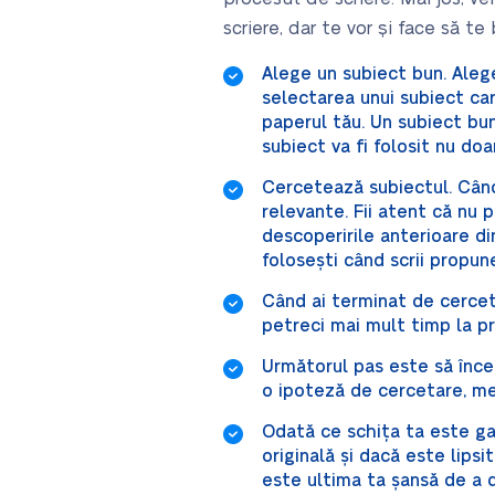
scriere, dar te vor și face să te
Alege un subiect bun. Alege
selectarea unui subiect ca
paperul tău. Un subiect bun 
subiect va fi folosit nu do
Cercetează subiectul. Când 
relevante. Fii atent că nu 
descoperirile anterioare d
folosești când scrii propune
Când ai terminat de cercetat
petreci mai mult timp la pr
Următorul pas este să încep
o ipoteză de cercetare, met
Odată ce schița ta este gat
originală și dacă este lips
este ultima ta șansă de a 