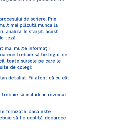
rocesului de scriere. Prin
 mult mai plăcută munca la
u analiză. În sfârșit, acest
de teză;
ât mai multe informații
eoarece trebuie să fie legat de
ă, toate sursele pe care le
uite de colegi;
lan detaliat. Fii atent că cu cât
, trebuie să includi un rezumat,
ele furnizate, dacă este
rebuie să fie ocolită, deoarece