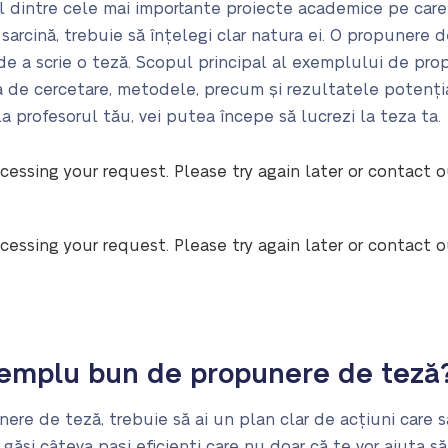
dintre cele mai importante proiecte academice pe care t
ă sarcină, trebuie să înțelegi clar natura ei. O propuner
 de a scrie o teză. Scopul principal al exemplului de pro
 de cercetare, metodele, precum și rezultatele potenția
 profesorul tău, vei putea începe să lucrezi la teza ta.
cessing your request. Please try again later or contact 
cessing your request. Please try again later or contact 
xemplu bun de propunere de teză
nere de teză, trebuie să ai un plan clar de acțiuni care s
i găsi câteva pași eficienți care nu doar că te vor ajuta 