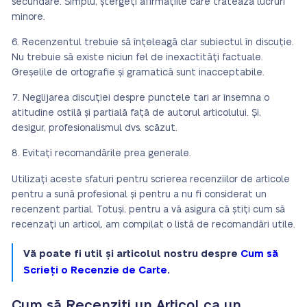
secundare. Simplu, ștergeți afirmațiile care tratează lucruri
minore.
Recenzentul trebuie să înțeleagă clar subiectul în discuție.
Nu trebuie să existe niciun fel de inexactități factuale.
Greșelile de ortografie și gramatică sunt inacceptabile.
Neglijarea discuției despre punctele tari ar însemna o
atitudine ostilă și partială față de autorul articolului. Și,
desigur, profesionalismul dvs. scăzut.
Evitați recomandările prea generale.
Utilizați aceste sfaturi pentru scrierea recenziilor de articole
pentru a sună profesional și pentru a nu fi considerat un
recenzent partial. Totuși, pentru a vă asigura că știți cum să
recenzați un articol, am compilat o listă de recomandări utile.
Vă poate fi util și articolul nostru despre
Cum să
Scrieți o Recenzie de Carte
.
Cum să Recenziți un Articol ca un