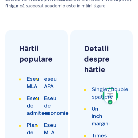
fi sigur că succesul academic este în mâini sigure.
Hârtii
Detalii
populare
despre
hârtie
Eseu
eseu
MLA
APA
Single/Double
spațiere
Eseu
Eseu
de
de
Un
admitere
economie
inch
margini
Plan
Eseu
de
MLA
Times