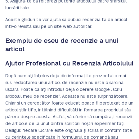
Asigură-te că reiterezi puterile articolului către sfârșitul
lucrării tale.
Aceste ghiduri te vor ajuta să publici recenzia ta de articol
într-o revistă sau pe un site web autoritar.
Exemplu de eseu de recenzie a unui
articol
Ajutor Profesional cu Recenzia Articolului
După cum ați înțeles deja din informațiile prezentate mai
sus, redactarea unui articol de recenzie nu este o sarcină
ușoară. Poate că ați introdus deja o cerere Google „scriu
articolul meu de recenzie”. Aceasta nu este surprinzătoare.
Chiar și un cercetător foarte educat poate fi perplexat de un
articol științific, întâlnind dificultăți în formarea propriului său
părere despre acesta. Astfel, vă oferim să cumpărați recenzii
de articole de la unul dintre scriitorii noștri experimentați.
Desigur, fiecare lucrare este originală și scrisă în conformitate
cu cerințele specificate în formularul de comandă sau