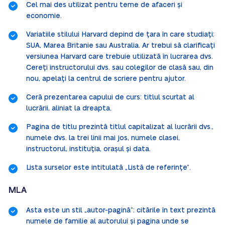
Cel mai des utilizat pentru teme de afaceri și
economie.
Variatiile stilului Harvard depind de țara în care studiați:
SUA, Marea Britanie sau Australia. Ar trebui să clarificați
versiunea Harvard care trebuie utilizată în lucrarea dvs.
Cereți instructorului dvs. sau colegilor de clasă sau, din
nou, apelați la centrul de scriere pentru ajutor.
Ceră prezentarea capului de curs: titlul scurtat al
lucrării, aliniat la dreapta.
Pagina de titlu prezintă titlul capitalizat al lucrării dvs.,
numele dvs. la trei linii mai jos, numele clasei,
instructorul, instituția, orașul și data.
Lista surselor este intitulată „Listă de referințe”.
MLA
Asta este un stil „autor-pagină”: citările în text prezintă
numele de familie al autorului și pagina unde se