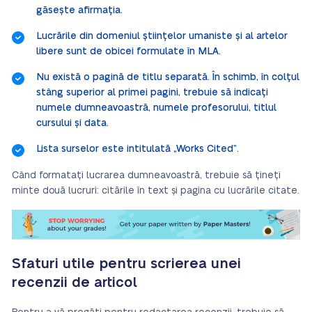
găsește afirmația.
Lucrările din domeniul științelor umaniste și al artelor
libere sunt de obicei formulate în MLA.
Nu există o pagină de titlu separată. În schimb, în colțul
stâng superior al primei pagini, trebuie să indicați
numele dumneavoastră, numele profesorului, titlul
cursului și data.
Lista surselor este intitulată „Works Cited”.
Când formatați lucrarea dumneavoastră, trebuie să țineți
minte două lucruri: citările în text și pagina cu lucrările citate.
Sfaturi utile pentru scrierea unei
recenzii de articol