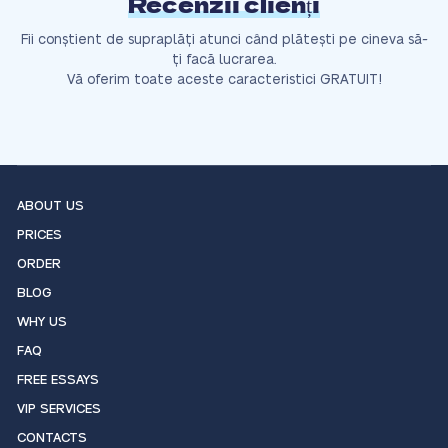
Recenzii clienți
Fii conștient de supraplăți atunci când plătești pe cineva să-
ți facă lucrarea.
Vă oferim toate aceste caracteristici GRATUIT!
ABOUT US
PRICES
ORDER
BLOG
WHY US
FAQ
FREE ESSAYS
VIP SERVICES
CONTACTS