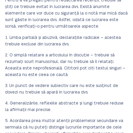
Pentru a vă pregăti pentru redactarea recenzii, trebuie să
știți ce trebuie evitat în lucrarea dvs. Există anumite
elemente care vor duce cu siguranță la o notă mai mică dacă
sunt găsite în lucrarea dvs. Astfel, odată ce lucrarea este
scrisă, verificați-o pentru următoarele aspecte:
Limba partială și abuzivă, declarațiile radicale – acestea
trebuie excluse din lucrarea dvs.
O simplă relatare a articolului în discuție – trebuie să
rezumați scurt manuscrisul, dar nu trebuie să îl relatați.
Aceasta este neprofesională. Cititorii pot citi textul singuri –
aceasta nu este ceea ce caută.
Un punct de vedere subiectiv care nu este susținut de
dovezi nu trebuie să apară în lucrarea dvs.
Generalizările, reflexiile abstracte și lungi trebuie reduse
la afirmații mai precise.
Acordarea prea multor atenții problemelor secundare va
semnala că nu puteți distinge lucrurile importante de cele