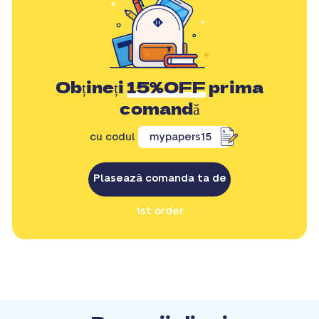
Obțineți
15%OFF
prima
comandă
cu codul
mypapers15
Plasează comanda ta de
1st order