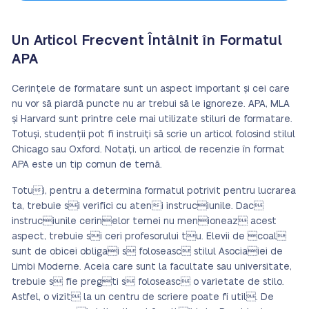
Un Articol Frecvent Întâlnit în Formatul
APA
Cerințele de formatare sunt un aspect important și cei care
nu vor să piardă puncte nu ar trebui să le ignoreze. APA, MLA
și Harvard sunt printre cele mai utilizate stiluri de formatare.
Totuși, studenții pot fi instruiți să scrie un articol folosind stilul
Chicago sau Oxford. Notați, un articol de recenzie în format
APA este un tip comun de temă.
Totui, pentru a determina formatul potrivit pentru lucrarea
ta, trebuie si verifici cu ateni instruciunile. Dac
instruciunile cerinelor temei nu menioneaz acest
aspect, trebuie si ceri profesorului tu. Elevii de coal
sunt de obicei obligai s foloseasc stilul Asociaiei de
Limbi Moderne. Aceia care sunt la facultate sau universitate,
trebuie s fie pregti s foloseasc o varietate de stilo.
Astfel, o vizit la un centru de scriere poate fi util. De