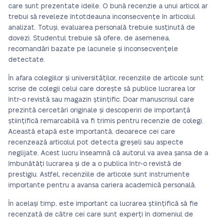
care sunt prezentate ideile. O bună recenzie a unui articol ar
trebui să reveleze întotdeauna inconsecvențe în articolul
analizat. Totuși, evaluarea personală trebuie susținută de
dovezi. Studentul trebuie să ofere, de asemenea,
recomandări bazate pe lacunele și inconsecvențele
detectate.
În afara colegiilor și universităților, recenziile de articole sunt
scrise de colegii celui care dorește să publice lucrarea lor
într-o revistă sau magazin științific. Doar manuscrisul care
prezintă cercetări originale și descoperiri de importanță
științifică remarcabilă va fi trimis pentru recenzie de colegi.
Această etapă este importantă, deoarece cei care
recenzează articolul pot detecta greșeli sau aspecte
neglijate. Acest lucru înseamnă că autorul va avea șansa de a
îmbunătăți lucrarea și de a o publica într-o revistă de
prestigiu. Astfel, recenziile de articole sunt instrumente
importante pentru a avansa cariera academică personală.
În același timp, este important ca lucrarea științifică să fie
recenzată de către cei care sunt experți în domeniul de