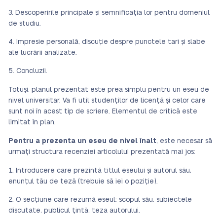
Descoperirile principale și semnificația lor pentru domeniul
de studiu.
Impresie personală, discuție despre punctele tari și slabe
ale lucrării analizate.
Concluzii.
Totuși, planul prezentat este prea simplu pentru un eseu de
nivel universitar. Va fi util studenților de licență și celor care
sunt noi în acest tip de scriere. Elementul de critică este
limitat în plan.
Pentru a prezenta un eseu de nivel înalt
, este necesar să
urmați structura recenziei articolului prezentată mai jos:
Introducere care prezintă titlul eseului și autorul său,
enunțul tău de teză (trebuie să iei o poziție).
O secțiune care rezumă eseul: scopul său, subiectele
discutate, publicul țintă, teza autorului.