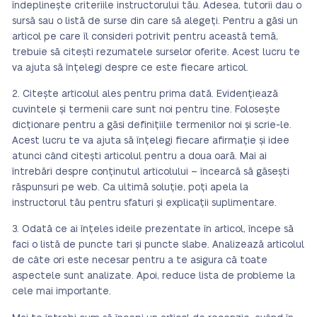
îndeplinește criteriile instructorului tău. Adesea, tutorii dau o
sursă sau o listă de surse din care să alegeți. Pentru a găsi un
articol pe care îl consideri potrivit pentru această temă,
trebuie să citești rezumatele surselor oferite. Acest lucru te
va ajuta să înțelegi despre ce este fiecare articol.
Citește articolul ales pentru prima dată. Evidențiează
cuvintele și termenii care sunt noi pentru tine. Folosește
dicționare pentru a găsi definițiile termenilor noi și scrie-le.
Acest lucru te va ajuta să înțelegi fiecare afirmație și idee
atunci când citești articolul pentru a doua oară. Mai ai
întrebări despre conținutul articolului – încearcă să găsești
răspunsuri pe web. Ca ultimă soluție, poți apela la
instructorul tău pentru sfaturi și explicații suplimentare.
Odată ce ai înțeles ideile prezentate în articol, începe să
faci o listă de puncte tari și puncte slabe. Analizează articolul
de câte ori este necesar pentru a te asigura că toate
aspectele sunt analizate. Apoi, reduce lista de probleme la
cele mai importante.