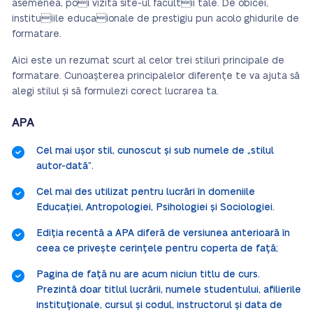
asemenea, poi vizita site-ul facultii tale. De obicei,
instituiile educaionale de prestigiu pun acolo ghidurile de
formatare.
Aici este un rezumat scurt al celor trei stiluri principale de
formatare. Cunoașterea principalelor diferențe te va ajuta să
alegi stilul și să formulezi corect lucrarea ta.
APA
Cel mai ușor stil, cunoscut și sub numele de „stilul
autor-dată”.
Cel mai des utilizat pentru lucrări în domeniile
Educației, Antropologiei, Psihologiei și Sociologiei.
Ediția recentă a APA diferă de versiunea anterioară în
ceea ce privește cerințele pentru coperta de față;
Pagina de față nu are acum niciun titlu de curs.
Prezintă doar titlul lucrării, numele studentului, afilierile
instituționale, cursul și codul, instructorul și data de