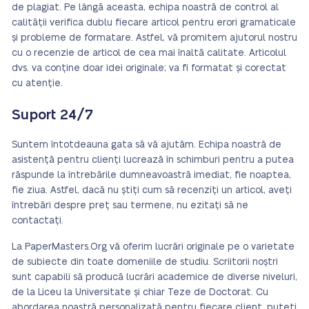
de plagiat. Pe lângă aceasta, echipa noastră de control al
calității verifica dublu fiecare articol pentru erori gramaticale
și probleme de formatare. Astfel, vă promitem ajutorul nostru
cu o recenzie de articol de cea mai înaltă calitate. Articolul
dvs. va conține doar idei originale; va fi formatat și corectat
cu atenție.
Suport 24/7
Suntem întotdeauna gata să vă ajutăm. Echipa noastră de
asistență pentru clienți lucrează în schimburi pentru a putea
răspunde la întrebările dumneavoastră imediat, fie noaptea,
fie ziua. Astfel, dacă nu știți cum să recenziți un articol, aveți
întrebări despre preț sau termene, nu ezitați să ne
contactați.
La PaperMasters.Org vă oferim lucrări originale pe o varietate
de subiecte din toate domeniile de studiu. Scriitorii noștri
sunt capabili să producă lucrări academice de diverse niveluri,
de la Liceu la Universitate și chiar Teze de Doctorat. Cu
abordarea noastră personalizată pentru fiecare client, puteți