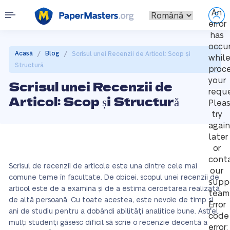
An
error
has
occu
/
/
Acasă
Blog
Scrisul unei Recenzii de Articol: Scop și
whil
Structură
proc
your
Scrisul unei Recenzii de
reque
Articol: Scop și Structură
Plea
try
again
later
or
cont
Scrisul de recenzii de articole este una dintre cele mai
our
comune teme în facultate. De obicei, scopul unei recenzii de
supp
articol este de a examina și de a estima cercetarea realizată
team
de altă persoană. Cu toate acestea, este nevoie de timp și
Error
ani de studiu pentru a dobândi abilități analitice bune. Astfel,
code
mulți studenți găsesc dificil să scrie o recenzie decentă a
error: