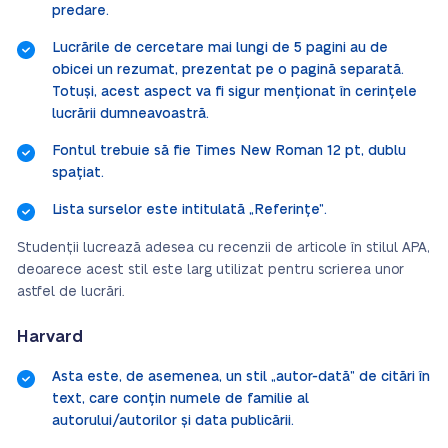
predare.
Lucrările de cercetare mai lungi de 5 pagini au de
obicei un rezumat, prezentat pe o pagină separată.
Totuși, acest aspect va fi sigur menționat în cerințele
lucrării dumneavoastră.
Fontul trebuie să fie Times New Roman 12 pt, dublu
spațiat.
Lista surselor este intitulată „Referințe”.
Studenții lucrează adesea cu recenzii de articole în stilul APA,
deoarece acest stil este larg utilizat pentru scrierea unor
astfel de lucrări.
Harvard
Asta este, de asemenea, un stil „autor-dată” de citări în
text, care conțin numele de familie al
autorului/autorilor și data publicării.