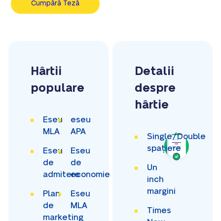
Cumpără Teză
Hârtii
Detalii
populare
despre
hârtie
Eseu
eseu
MLA
APA
Single/Double
spațiere
Eseu
Eseu
de
de
Un
admitere
economie
inch
margini
Plan
Eseu
de
MLA
Times
marketing