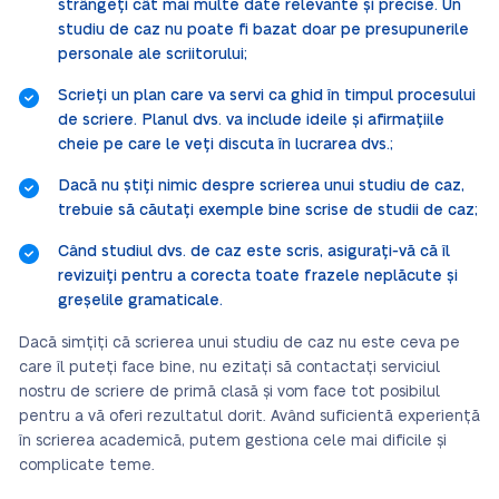
strângeți cât mai multe date relevante și precise. Un
studiu de caz nu poate fi bazat doar pe presupunerile
personale ale scriitorului;
Scrieți un plan care va servi ca ghid în timpul procesului
de scriere. Planul dvs. va include ideile și afirmațiile
cheie pe care le veți discuta în lucrarea dvs.;
Dacă nu știți nimic despre scrierea unui studiu de caz,
trebuie să căutați exemple bine scrise de studii de caz;
Când studiul dvs. de caz este scris, asigurați-vă că îl
revizuiți pentru a corecta toate frazele neplăcute și
greșelile gramaticale.
Dacă simțiți că scrierea unui studiu de caz nu este ceva pe
care îl puteți face bine, nu ezitați să contactați serviciul
nostru de scriere de primă clasă și vom face tot posibilul
pentru a vă oferi rezultatul dorit. Având suficientă experiență
în scrierea academică, putem gestiona cele mai dificile și
complicate teme.