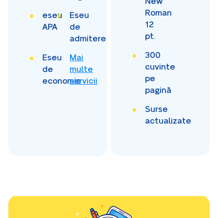
New
Roman
eseu
Eseu
12
APA
de
pt.
admitere
300
Eseu
Mai
cuvinte
de
multe
pe
economie
servicii
pagină
Surse
actualizate