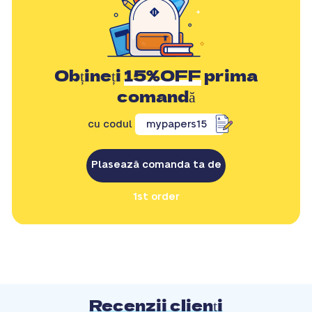
Obțineți
15%OFF
prima
comandă
cu codul
mypapers15
Plasează comanda ta de
1st order
Recenzii clienți