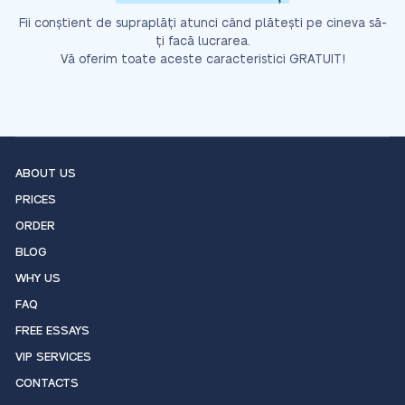
Fii conștient de supraplăți atunci când plătești pe cineva să-
ți facă lucrarea.
Vă oferim toate aceste caracteristici GRATUIT!
ABOUT US
PRICES
ORDER
BLOG
WHY US
FAQ
FREE ESSAYS
VIP SERVICES
CONTACTS