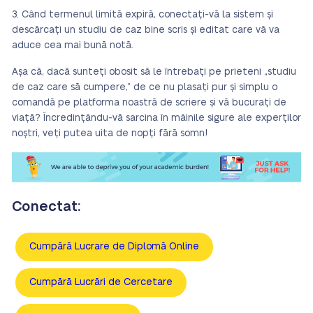
Când termenul limită expiră, conectați-vă la sistem și
descărcați un studiu de caz bine scris și editat care vă va
aduce cea mai bună notă.
Așa că, dacă sunteți obosit să le întrebați pe prieteni „studiu
de caz care să cumpere,” de ce nu plasați pur și simplu o
comandă pe platforma noastră de scriere și vă bucurați de
viață? Încredințându-vă sarcina în mâinile sigure ale experților
noștri, veți putea uita de nopți fără somn!
Conectat:
Cumpără Lucrare de Diplomă Online
Cumpără Lucrări de Cercetare