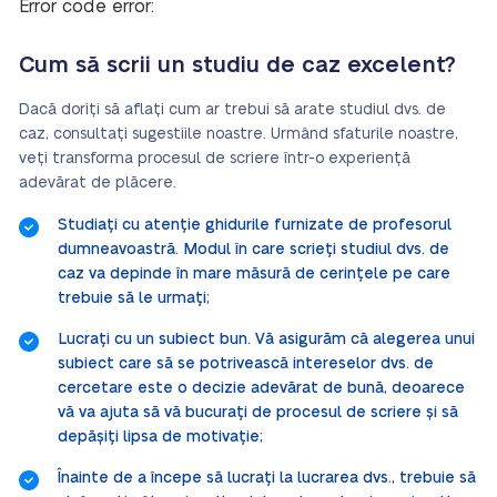
Error code error:
Cum să scrii un studiu de caz excelent?
Dacă doriți să aflați cum ar trebui să arate studiul dvs. de
caz, consultați sugestiile noastre. Urmând sfaturile noastre,
veți transforma procesul de scriere într-o experiență
adevărat de plăcere.
Studiați cu atenție ghidurile furnizate de profesorul
dumneavoastră. Modul în care scrieți studiul dvs. de
caz va depinde în mare măsură de cerințele pe care
trebuie să le urmați;
Lucrați cu un subiect bun. Vă asigurăm că alegerea unui
subiect care să se potrivească intereselor dvs. de
cercetare este o decizie adevărat de bună, deoarece
vă va ajuta să vă bucurați de procesul de scriere și să
depășiți lipsa de motivație;
Înainte de a începe să lucrați la lucrarea dvs., trebuie să