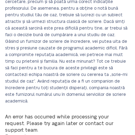
cercetare, precum și să poată urma corect indicațiile
profesorului. De asemenea, pentru a obține o notă bună
pentru studiul tău de caz, trebuie să lucrezi cu un subiect
atractiv și să urmezi structura clasică de scriere. Dacă simți
că această sarcină este prea dificilă pentru tine, ar trebui să
faci o decizie bună de cumpărare a unui studiu de caz.
Găsind un furnizor de scriere de încredere, vei putea uita de
stres și presiune cauzate de programul academic dificil. Fără
a compromite reputația academică, vei petrece mai mult
timp cu prietenii și familia. Nu este minunat? Tot ce trebuie
să faci pentru a te bucura de aceste privilegii este să
contactezi echipa noastră de scriere cu cererea ta „scrie-mi
studiul de caz”. Având reputația de a fi un companion de
încredere pentru toți studenții disperați, compania noastră
este furnizorul numărul unu în domeniul serviciilor de scriere
academică.
An error has occurred while processing your
request. Please try again later or contact our
support team.