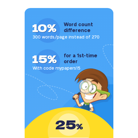
10%
Word count
difference
300 words/page instead of 270
15%
for a 1st-time
order
With code mypapers15
25
%