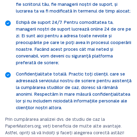
fie scriitorul tău, fie managerii noștri de suport, și
lucrarea ta va fi modificată în termenul de timp alocat;
Echipă de suport 24/7. Pentru comoditatea ta,
managerii noștri de suport lucrează online 24 de ore pe
zi. Ei sunt aici pentru a adresa toate nevoile și
preocupările pe care le poți avea în procesul cooperării
noastre. Facând acest proces cât mai neted și
convenabil, vom deveni cu siguranță platforma
preferată de scriere;
Confidențialitate totală. Practic toți clienții, care se
adresează serviciului nostru de scriere pentru asistență
la cumpărarea studiilor de caz, doresc să rămână
anonimi. Respectăm în mare măsură confidențialitatea
lor și nu includem niciodată informațiile personale ale
clienților noștri altora.
Prin cumpărarea analizei dvs. de studiu de caz la
PaperMasters.org, veți beneficia de multe alte avantaje.
Astfel, opriți să vă îndoiți și faceți alegerea corectă astăzi!