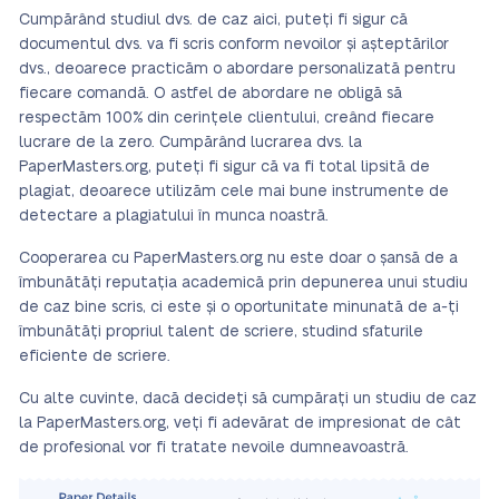
Cumpărând studiul dvs. de caz aici, puteți fi sigur că
documentul dvs. va fi scris conform nevoilor și așteptărilor
dvs., deoarece practicăm o abordare personalizată pentru
fiecare comandă. O astfel de abordare ne obligă să
respectăm 100% din cerințele clientului, creând fiecare
lucrare de la zero. Cumpărând lucrarea dvs. la
PaperMasters.org, puteți fi sigur că va fi total lipsită de
plagiat, deoarece utilizăm cele mai bune instrumente de
detectare a plagiatului în munca noastră.
Cooperarea cu PaperMasters.org nu este doar o șansă de a
îmbunătăți reputația academică prin depunerea unui studiu
de caz bine scris, ci este și o oportunitate minunată de a-ți
îmbunătăți propriul talent de scriere, studind sfaturile
eficiente de scriere.
Cu alte cuvinte, dacă decideți să cumpărați un studiu de caz
la PaperMasters.org, veți fi adevărat de impresionat de cât
de profesional vor fi tratate nevoile dumneavoastră.