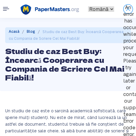
An
error
has
occu
/
/
Acasă
Blog
Studiu de caz Best Buy: Încearcă Cooperarea
whil
cu Compania de Scriere Cel Mai Fiabilă!
proc
your
Studiu de caz Best Buy:
reque
Încearcă Cooperarea cu
Plea
Compania de Scriere Cel Mai
try
again
Fiabilă!
later
or
cont
our
supp
Un studiu de caz este o sarcină academică sofisticată, care
team
sperie mulți studenți. Nu este de mirat, când lucrează la un
Error
astfel de document, studentul trebuie să fie conștient de
code
particularitățile sale cheie, să aibă bune abilități de scriere și
error: