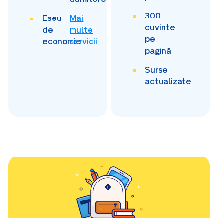
300
Eseu
Mai
cuvinte
de
multe
pe
economie
servicii
pagină
Surse
actualizate