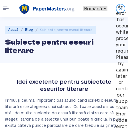
An
error
has
occu
/
/
Acasă
Blog
Subiecte pentru eseuri literare
whil
proc
Subiecte pentru eseuri
your
literare
reque
Plea
try
again
later
Idei excelente pentru subiectele
or
eseurilor literare
cont
our
Primul și cel mai important pas atunci când scrieți o eseură
supp
literară este alegerea unui subiect. Cu toate acestea, cu
team
atât de multe subiecte de eseură literară dintre care să
Error
alegeți, sarcina de a selecta unul bun poate fi dificilă. În plus,
code
există câteva puncte particulare de care trebuie să țineți
error: