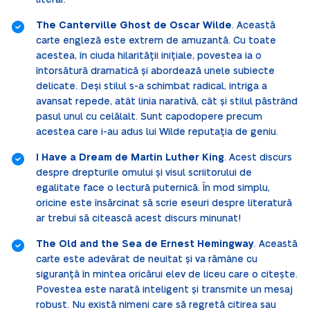
literar.
The Canterville Ghost de Oscar Wilde
. Această
carte engleză este extrem de amuzantă. Cu toate
acestea, în ciuda hilarității inițiale, povestea ia o
întorsătură dramatică și abordează unele subiecte
delicate. Deși stilul s-a schimbat radical, intriga a
avansat repede, atât linia narativă, cât și stilul păstrând
pasul unul cu celălalt. Sunt capodopere precum
acestea care i-au adus lui Wilde reputația de geniu.
I Have a Dream de Martin Luther King
. Acest discurs
despre drepturile omului și visul scriitorului de
egalitate face o lectură puternică. În mod simplu,
oricine este însărcinat să scrie eseuri despre literatură
ar trebui să citească acest discurs minunat!
The Old and the Sea de Ernest Hemingway
. Această
carte este adevărat de neuitat și va rămâne cu
siguranță în mintea oricărui elev de liceu care o citește.
Povestea este narată inteligent și transmite un mesaj
robust. Nu există nimeni care să regretă citirea sau