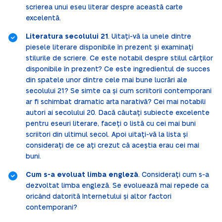
scrierea unui eseu literar despre această carte
excelentă.
Literatura secolului 21
. Uitați-vă la unele dintre
piesele literare disponibile în prezent și examinați
stilurile de scriere. Ce este notabil despre stilul cărților
disponibile în prezent? Ce este ingredientul de succes
din spatele unor dintre cele mai bune lucrări ale
secolului 21? Se simte ca și cum scriitorii contemporani
ar fi schimbat dramatic arta narativă? Cei mai notabili
autori ai secolului 20. Dacă căutați subiecte excelente
pentru eseuri literare, faceți o listă cu cei mai buni
scriitori din ultimul secol. Apoi uitați-vă la lista și
considerați de ce ați crezut că aceștia erau cei mai
buni.
Cum s-a evoluat limba engleză
. Considerați cum s-a
dezvoltat limba engleză. Se evoluează mai repede ca
oricând datorită Internetului și altor factori
contemporani?