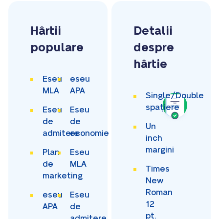
Hârtii
Detalii
populare
despre
hârtie
Eseu
eseu
MLA
APA
Single/Double
spațiere
Eseu
Eseu
de
de
Un
admitere
economie
inch
margini
Plan
Eseu
de
MLA
Times
marketing
New
Roman
eseu
Eseu
12
APA
de
pt.
admitere