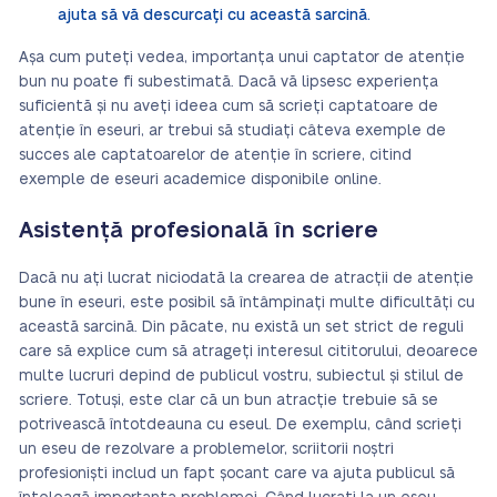
ajuta să vă descurcați cu această sarcină.
Așa cum puteți vedea, importanța unui captator de atenție
bun nu poate fi subestimată. Dacă vă lipsesc experiența
suficientă și nu aveți ideea cum să scrieți captatoare de
atenție în eseuri, ar trebui să studiați câteva exemple de
succes ale captatoarelor de atenție în scriere, citind
exemple de eseuri academice disponibile online.
Asistență profesională în scriere
Dacă nu ați lucrat niciodată la crearea de atracții de atenție
bune în eseuri, este posibil să întâmpinați multe dificultăți cu
această sarcină. Din păcate, nu există un set strict de reguli
care să explice cum să atrageți interesul cititorului, deoarece
multe lucruri depind de publicul vostru, subiectul și stilul de
scriere. Totuși, este clar că un bun atracție trebuie să se
potrivească întotdeauna cu eseul. De exemplu, când scrieți
un eseu de rezolvare a problemelor, scriitorii noștri
profesioniști includ un fapt șocant care va ajuta publicul să