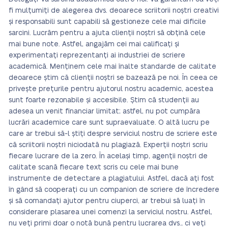
fi mulțumiți de alegerea dvs. deoarece scriitorii noștri creativi
și responsabili sunt capabili să gestioneze cele mai dificile
sarcini. Lucrăm pentru a ajuta clienții noștri să obțină cele
mai bune note. Astfel, angajăm cei mai calificați și
experimentați reprezentanți ai industriei de scriere
academică. Menținem cele mai înalte standarde de calitate
deoarece știm că clienții noștri se bazează pe noi. În ceea ce
privește prețurile pentru ajutorul nostru academic, acestea
sunt foarte rezonabile și accesibile. Știm că studenții au
adesea un venit financiar limitat; astfel, nu pot cumpăra
lucrări academice care sunt supraevaluate. O altă lucru pe
care ar trebui să-l știți despre serviciul nostru de scriere este
că scriitorii noștri niciodată nu plagiază. Experții noștri scriu
fiecare lucrare de la zero. În același timp, agenții noștri de
calitate scană fiecare text scris cu cele mai bune
instrumente de detectare a plagiatului. Astfel, dacă ați fost
în gând să cooperați cu un companion de scriere de încredere
și să comandați ajutor pentru ciuperci, ar trebui să luați în
considerare plasarea unei comenzi la serviciul nostru. Astfel,
nu veți primi doar o notă bună pentru lucrarea dvs., ci veți