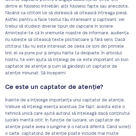
dintre ei folosesc întrebări, alții folosesc fapte sau anecdote,
făcând ca cititorii lor să dorească să citească întreaga piesă.
Astfel, pentru a face textul tău interesant și captivant, vei
trebui să studiezi diverse tipuri de capcane în scriere.
Amintește-te că în vremurile noastre de informare, audiența
nu iubește să citească texte plictisitoare și fără sens. Dacă
cititorul tău nu este interesat de ceea ce scrii din primele
linii, el va pune pur și simplu hârtia ta deoparte. În articolul
nostru, te vom ajuta să înțelegi de ce este important un bun
captator de atenție și cum să gândești un captator de
atenție minunat. Să începem!
Ce este un captator de atenție?
Înainte de a înțelege importanța unui captator de atenție,
trebuie să înțelegi esența acestuia. De fapt, acesta este o
tehnică unică care ajută autorul să înțeleagă dacă conținutul
lucrării merită citit. În funcție de lucrare, un captator de
atenție poate avea o lungime și o natură diferită. Când scrieți
o carte, captatorul de atenție poate include mai multe