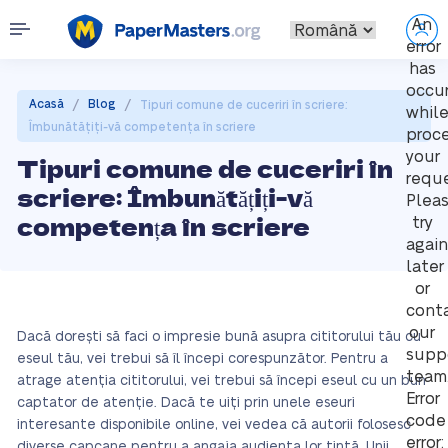
An
error
has
occu
/
/
Acasă
Blog
Tipuri comune de cuceriri în scriere:
whil
Îmbunătățiți-vă competența în scriere
proc
your
Tipuri comune de cuceriri în
reque
scriere: Îmbunătățiți-vă
Plea
competența în scriere
try
again
later
or
cont
our
Dacă dorești să faci o impresie bună asupra cititorului tău cu
supp
eseul tău, vei trebui să îl începi corespunzător. Pentru a
team
atrage atenția cititorului, vei trebui să începi eseul cu un bun
Error
captator de atenție. Dacă te uiți prin unele eseuri
code
interesante disponibile online, vei vedea că autorii folosesc
error:
diverse capcane pentru a angaja audiența lor țintă. Unii