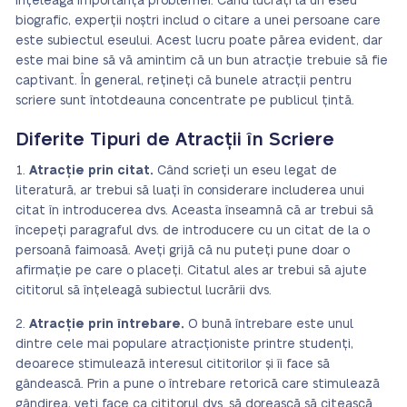
înțeleagă importanța problemei. Când lucrați la un eseu
biografic, experții noștri includ o citare a unei persoane care
este subiectul eseului. Acest lucru poate părea evident, dar
este mai bine să vă amintim că un bun atracție trebuie să fie
captivant. În general, rețineți că bunele atracții pentru
scriere sunt întotdeauna concentrate pe publicul țintă.
Diferite Tipuri de Atracții în Scriere
Atracție prin citat.
Când scrieți un eseu legat de
literatură, ar trebui să luați în considerare includerea unui
citat în introducerea dvs. Aceasta înseamnă că ar trebui să
începeți paragraful dvs. de introducere cu un citat de la o
persoană faimoasă. Aveți grijă că nu puteți pune doar o
afirmație pe care o placeți. Citatul ales ar trebui să ajute
cititorul să înțeleagă subiectul lucrării dvs.
Atracție prin întrebare.
O bună întrebare este unul
dintre cele mai populare atracționiste printre studenți,
deoarece stimulează interesul cititorilor și îi face să
gândească. Prin a pune o întrebare retorică care stimulează
gândirea, veți face ca cititorul dvs. să dorească să citească