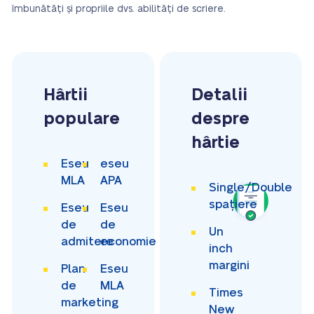
îmbunătăți și propriile dvs. abilități de scriere.
Hârtii
Detalii
populare
despre
hârtie
Eseu
eseu
MLA
APA
Single/Double
spațiere
Eseu
Eseu
de
de
Un
admitere
economie
inch
margini
Plan
Eseu
de
MLA
Times
marketing
New