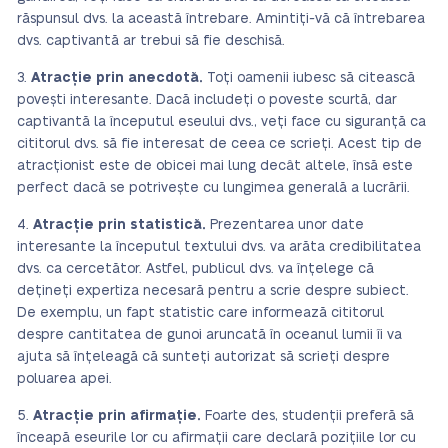
răspunsul dvs. la această întrebare. Amintiți-vă că întrebarea
dvs. captivantă ar trebui să fie deschisă.
Atracție prin anecdotă.
Toți oamenii iubesc să citească
povești interesante. Dacă includeți o poveste scurtă, dar
captivantă la începutul eseului dvs., veți face cu siguranță ca
cititorul dvs. să fie interesat de ceea ce scrieți. Acest tip de
atracționist este de obicei mai lung decât altele, însă este
perfect dacă se potrivește cu lungimea generală a lucrării.
Atracție prin statistică.
Prezentarea unor date
interesante la începutul textului dvs. va arăta credibilitatea
dvs. ca cercetător. Astfel, publicul dvs. va înțelege că
dețineți expertiza necesară pentru a scrie despre subiect.
De exemplu, un fapt statistic care informează cititorul
despre cantitatea de gunoi aruncată în oceanul lumii îi va
ajuta să înțeleagă că sunteți autorizat să scrieți despre
poluarea apei.
Atracție prin afirmație.
Foarte des, studenții preferă să
înceapă eseurile lor cu afirmații care declară pozițiile lor cu