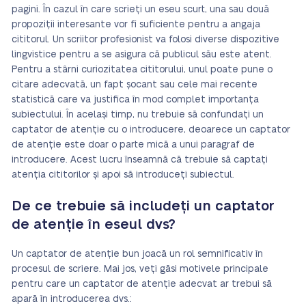
pagini. În cazul în care scrieți un eseu scurt, una sau două
propoziții interesante vor fi suficiente pentru a angaja
cititorul. Un scriitor profesionist va folosi diverse dispozitive
lingvistice pentru a se asigura că publicul său este atent.
Pentru a stârni curiozitatea cititorului, unul poate pune o
citare adecvată, un fapt șocant sau cele mai recente
statistică care va justifica în mod complet importanța
subiectului. În același timp, nu trebuie să confundați un
captator de atenție cu o introducere, deoarece un captator
de atenție este doar o parte mică a unui paragraf de
introducere. Acest lucru înseamnă că trebuie să captați
atenția cititorilor și apoi să introduceți subiectul.
De ce trebuie să includeți un captator
de atenție în eseul dvs.?
Un captator de atenție bun joacă un rol semnificativ în
procesul de scriere. Mai jos, veți găsi motivele principale
pentru care un captator de atenție adecvat ar trebui să
apară în introducerea dvs.: