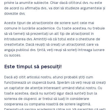
privire la anumite subiecte. Chiar dacă cititorul dvs. nu este
de acord cu afirmația dvs., va dori să studieze argumentele și
dovezile dvs.
Aceste tipuri de atracționiste de scriere sunt cele mai
comune în lucrările academice. Cu toate acestea, nu trebuie
să vă temeți să prezentați un alt tip de atracționist în
introducerea dvs. Amintiți-vă că totul este o chestiune de
creativitate. Dacă reușiți să creați un atracționist care va
angaja publicul dvs. țintă, veți reuși să scrieți întreaga lucrare
cu succes.
Este timpul să pescuiți!
Dacă ați citit articolul nostru, atunci probabil știți cum
funcționează un ciupercă bună. Sperăm că veți reuși să creați
un captator de atenție interesant urmând sfatul nostru. Cu
toate acestea, dacă nu sunteți sigur dacă sunteți bun la
scrierea de ciuperci, ar trebui să luați în considerare
cooperarea cu compania noastră de scriere legitimă.
Delegați-vă sarcina academică către noi. Vă garantăm că veți