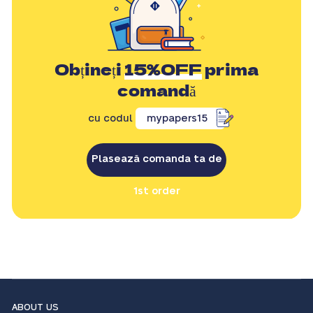
Obțineți
15%OFF
prima
comandă
cu codul
mypapers15
Plasează comanda ta de
1st order
ABOUT US