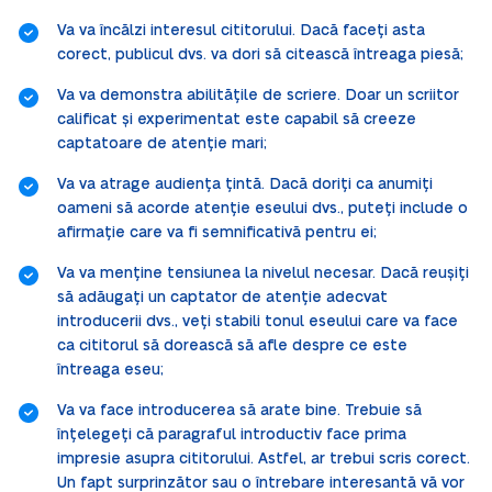
Va va încălzi interesul cititorului. Dacă faceți asta
corect, publicul dvs. va dori să citească întreaga piesă;
Va va demonstra abilitățile de scriere. Doar un scriitor
calificat și experimentat este capabil să creeze
captatoare de atenție mari;
Va va atrage audiența țintă. Dacă doriți ca anumiți
oameni să acorde atenție eseului dvs., puteți include o
afirmație care va fi semnificativă pentru ei;
Va va menține tensiunea la nivelul necesar. Dacă reușiți
să adăugați un captator de atenție adecvat
introducerii dvs., veți stabili tonul eseului care va face
ca cititorul să dorească să afle despre ce este
întreaga eseu;
Va va face introducerea să arate bine. Trebuie să
înțelegeți că paragraful introductiv face prima
impresie asupra cititorului. Astfel, ar trebui scris corect.
Un fapt surprinzător sau o întrebare interesantă vă vor