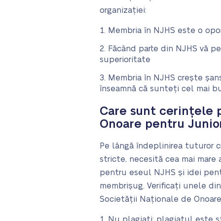
organizației:
Membria în NJHS este o opor
Făcând parte din NJHS vă per
superioritate
Membria în NJHS crește șanse
înseamnă că sunteți cel mai b
Care sunt cerințele 
Onoare pentru Junio
Pe lângă îndeplinirea tuturor c
stricte, necesită cea mai mare 
pentru eseul NJHS și idei pent
membrișug. Verificați unele din
Societății Naționale de Onoare
Nu plagiați; plagiatul este s