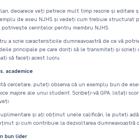
plan, deoarece veți petrece mult timp rescrie și editare 
exemplu de eseu NJHS și vedeți cum trebuie structurat pa
 potrivește cerințelor pentru membru NJHS.
ru a scrie caracteristicile dumneavoastră de ce vă potri
ideile principale pe care doriți să le transmiteți și scrie
ți să faceți acest lucru.
vs. academice
ită cercetare, puteți observa că un exemplu bun de ese
ce majore ale unui student. Scribeți-vă GPA, listați scoru
eți.
suplimentare și ați obținut unele calificări, le puteți a
bținut și cum contribuie la dezvoltarea dumneavoastră c
n bun lider