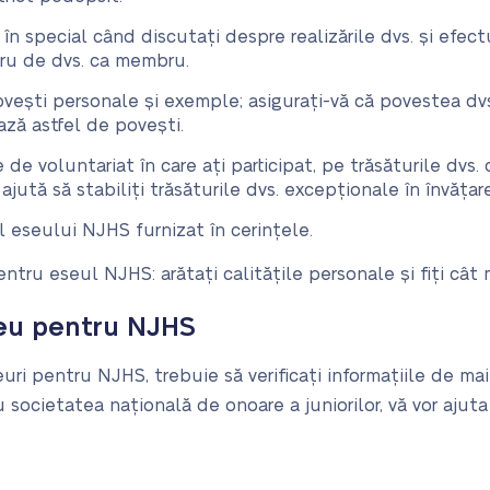
, în special când discutați despre realizările dvs. și efect
ru de dvs. ca membru.
vești personale și exemple; asigurați-vă că povestea dvs
ză astfel de povești.
e voluntariat în care ați participat, pe trăsăturile dvs. d
ajută să stabiliți trăsăturile dvs. excepționale în învățare
l eseului NJHS furnizat în cerințele.
ntru eseul NJHS: arătați calitățile personale și fiți cât 
seu pentru NJHS
euri pentru NJHS, trebuie să verificați informațiile de mai
ocietatea națională de onoare a juniorilor, vă vor ajuta