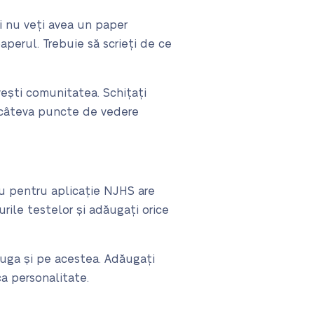
și nu veți avea un paper
perul. Trebuie să scrieți de ce
vești comunitatea. Schițați
ți câteva puncte de vedere
u pentru aplicație NJHS are
rile testelor și adăugați orice
dăuga și pe acestea. Adăugați
a personalitate.