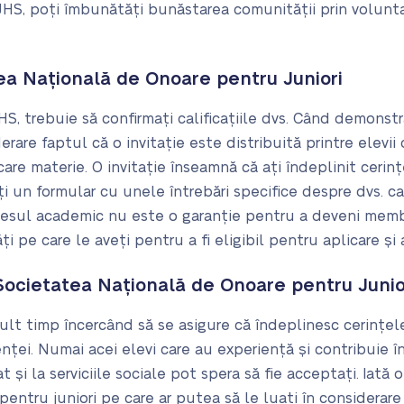
JHS, poți îmbunătăți bunăstarea comunității prin volunta
ea Națională de Onoare pentru Juniori
 trebuie să confirmați calificațiile dvs. Când demonstraț
derare faptul că o invitație este distribuită printre elevii d
care materie. O invitație înseamnă că ați îndeplinit cerin
i un formular cu unele întrebări specifice despre dvs. c
cesul academic nu este o garanție pentru a deveni membru
ți pe care le aveți pentru a fi eligibil pentru aplicare și
 Societatea Națională de Onoare pentru Junio
ult timp încercând să se asigure că îndeplinesc cerințe
nței. Numai acei elevi care au experiență și contribuie în
 și la serviciile sociale pot spera să fie acceptați. Iată o
pentru juniori pe care ar putea să le luați în considerare