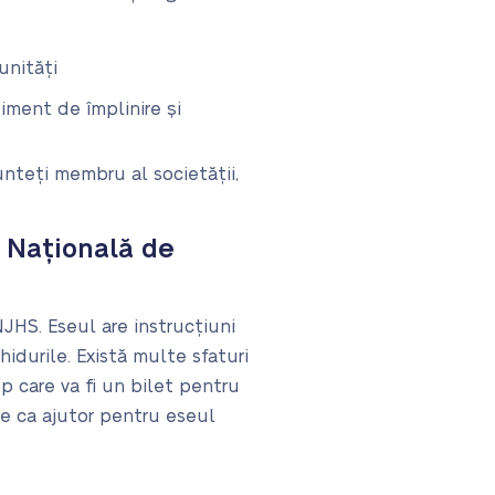
unități
iment de împlinire și
nteți membru al societății,
a Națională de
NJHS. Eseul are instrucțiuni
hidurile. Există multe sfaturi
p care va fi un bilet pentru
-le ca ajutor pentru eseul