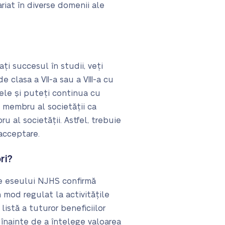
riat în diverse domenii ale
i succesul în studii, veți
e clasa a VII-a sau a VIII-a cu
țele și puteți continua cu
a membru al societății ca
 al societății. Astfel, trebuie
 acceptare.
ri?
le eseului NJHS confirmă
 mod regulat la activitățile
 listă a tuturor beneficiilor
 înainte de a înțelege valoarea