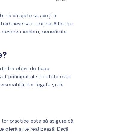
e să vă ajute să aveți o
ăduiesc să îl obțină. Articolul
ă despre membru, beneficiile
e?
intre elevii de liceu.
ul principal al societății este
ersonalităților legale și de
lor practice este să asigure că
le oferă și le realizează. Dacă