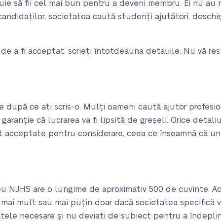
uie să fii cel mai bun pentru a deveni membru. Ei nu au 
andidaților, societatea caută studenți ajutători, deschiși,
de a fi acceptat, scrieți întotdeauna detaliile. Nu vă rest
e
e după ce ați scris-o. Mulți oameni caută ajutor profesi
garanție că lucrarea va fi lipsită de greșeli. Orice detal
nt acceptate pentru considerare, ceea ce înseamnă că u
u NJHS are o lungime de aproximativ 500 de cuvinte. Ac
mai mult sau mai puțin doar dacă societatea specifică vă 
atele necesare și nu deviati de subiect pentru a îndepli