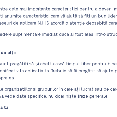
dintre cele mai importante caracteristici pentru a deveni
anumite caracteristici care vă ajută să fiți un bun lider, 
euri de aplicare NJHS acordă o atenție deosebită caracte
dere suplimentare imediat dacă ai fost ales într-o struct
de alții
sunt pregătiți să-și cheltuiască timpul liber pentru bine
ficativ la aplicația ta. Trebuie să fii pregătit să ajute pe
spre ea.
rganizațiilor și grupurilor în care ați lucrat sau pe care
a vede date specifice, nu doar niște fraze generale.
a ta