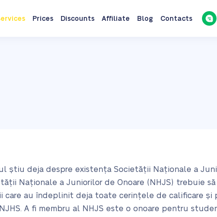
ervices
Prices
Discounts
Affiliate
Blog
Contacts
eul știu deja despre existența Societății Naționale a Jun
etății Naționale a Juniorilor de Onoare (NHJS) trebuie s
i care au îndeplinit deja toate cerințele de calificare și
 NJHS. A fi membru al NHJS este o onoare pentru studenț