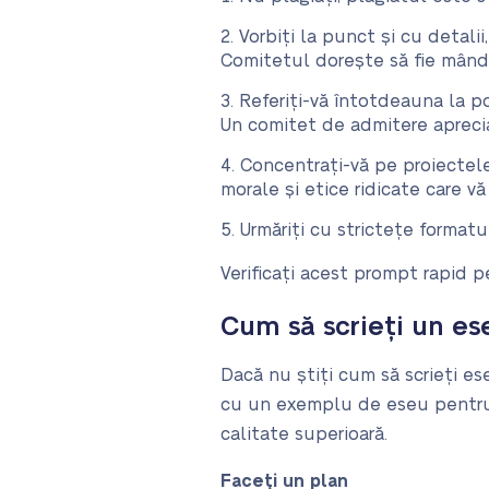
Vorbiți la punct și cu detalii
Comitetul dorește să fie mând
Referiți-vă întotdeauna la po
Un comitet de admitere aprecia
Concentrați-vă pe proiectele d
morale și etice ridicate care vă 
Urmăriți cu strictețe formatu
Verificați acest prompt rapid pe
Cum să scrieți un e
Dacă nu știți cum să scrieți es
cu un exemplu de eseu pentru s
calitate superioară.
Faceți un plan