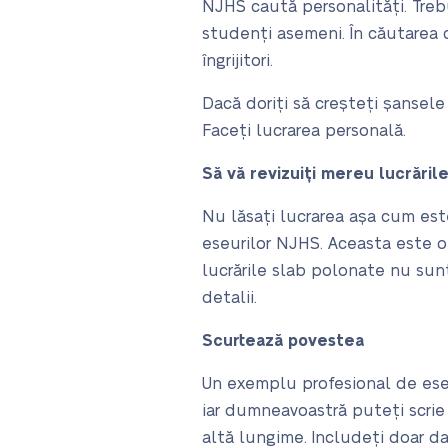
NJHS caută personalități. Treb
studenți asemeni. În căutarea c
îngrijitori.
Dacă doriți să creșteți șansele 
Faceți lucrarea personală.
Să vă revizuiți mereu lucrăril
Nu lăsați lucrarea așa cum est
eseurilor NJHS. Aceasta este o 
lucrările slab polonate nu su
detalii.
Scurtează povestea
Un exemplu profesional de ese
iar dumneavoastră puteți scrie 
altă lungime. Includeți doar d