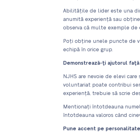
Abilitățile de lider este una 
anumită experiență sau obțineți 
observa că multe exemple de es
Poți obține unele puncte de ve
echipă în orice grup.
Demonstrează-ți ajutorul față 
NJHS are nevoie de elevi care 
voluntariat poate contribui semni
experiență, trebuie să scrie de
Mentionați întotdeauna numele o
întotdeauna valoros când cinev
Pune accent pe personalitate