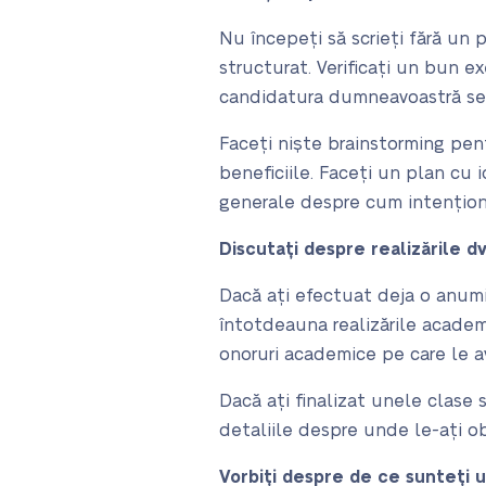
Nu începeți să scrieți fără un 
structurat. Verificați un bun 
candidatura dumneavoastră se
Faceți niște brainstorming pent
beneficiile. Faceți un plan cu 
generale despre cum intenționa
Discutați despre realizările d
Dacă ați efectuat deja o anum
întotdeauna realizările academi
onoruri academice pe care le av
Dacă ați finalizat unele clase 
detaliile despre unde le-ați o
Vorbiți despre de ce sunteți u