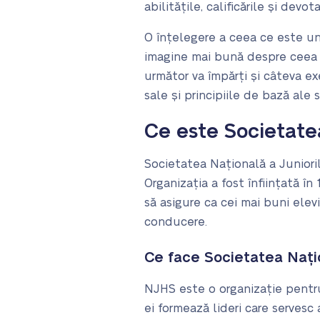
abilitățile, calificările și dev
O înțelegere a ceea ce este un
imagine mai bună despre ceea c
următor va împărți și câteva e
sale și principiile de bază ale s
Ce este Societate
Societatea Națională a Juniori
Organizația a fost înființată în
să asigure ca cei mai buni elev
conducere.
Ce face Societatea Nați
NJHS este o organizație pentru
ei formează lideri care servesc 