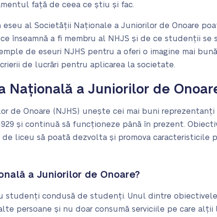
otamentul față de ceea ce știu și fac.
 eseu al Societății Naționale a Juniorilor de Onoare poat
e înseamnă a fi membru al NHJS și de ce studenții se str
xemple de eseuri NJHS pentru a oferi o imagine mai bun
crierii de lucrări pentru aplicarea la societate.
a Națională a Juniorilor de Onoar
lor de Onoare (NJHS) unește cei mai buni reprezentanți d
 1929 și continuă să funcționeze până în prezent. Obiectiv
i de liceu să poată dezvolta și promova caracteristicile p
onală a Juniorilor de Onoare?
 studenți condusă de studenți. Unul dintre obiectivele 
alte persoane și nu doar consumă serviciile pe care alții 