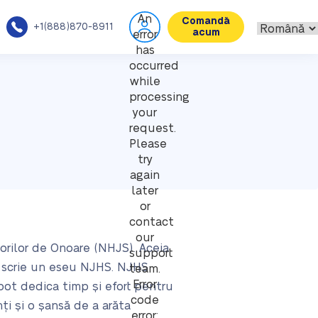
An
Comandă
+1(888)870-8911
acum
error
has
occurred
while
processing
your
request.
Please
try
again
later
or
contact
our
iorilor de Onoare (NHJS). Aceia
support
ă scrie un eseu NJHS. NJHS
team.
Error
 pot dedica timp și efort pentru
code
i și o șansă de a arăta
error: