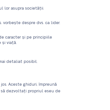
ul lor asupra societății.
. vorbește despre dvs. ca lider.
e caracter și pe principiile
 și viață.
mai detaliat posibil.
 jos. Aceste ghiduri, împreună
 să dezvoltați propriul eseu de