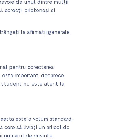
nevoie de unul dintre mulții
 corecți, prietenoși și
rângeți la afirmații generale.
onal pentru corectarea
iu este important, deoarece
n student nu este atent la
easta este o volum standard,
cere să livrați un articol de
ni numărul de cuvinte.