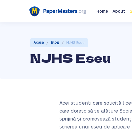
Home
About
S
/
/
Acasă
Blog
NJHS Eseu
NJHS Eseu
Acei studenți care solicită lic
care doresc să se alăture Soci
sprijină și promovează studenți
scrierea unui eseu de aplicare