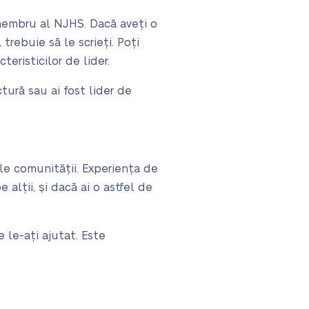
 membru al NJHS. Dacă aveți o
trebuie să le scrieți. Poți
risticilor de lider.
ură sau ai fost lider de
le comunității. Experiența de
 alții, și dacă ai o astfel de
 le-ați ajutat. Este