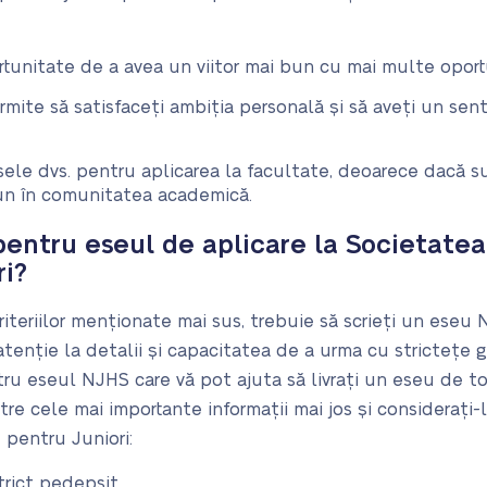
tunitate de a avea un viitor mai bun cu mai multe oport
mite să satisfaceți ambiția personală și să aveți un sent
le dvs. pentru aplicarea la facultate, deoarece dacă su
un în comunitatea academică.
pentru eseul de aplicare la Societate
ri?
riteriilor menționate mai sus, trebuie să scrieți un eseu 
atenție la detalii și capacitatea de a urma cu strictețe g
ru eseul NJHS care vă pot ajuta să livrați un eseu de to
tre cele mai importante informații mai jos și considerați
 pentru Juniori:
trict pedepsit.