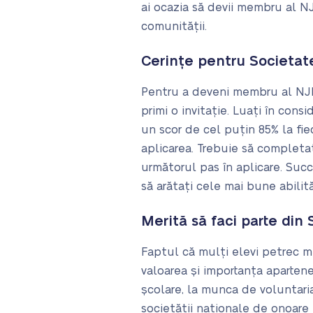
ai ocazia să devii membru al N
comunității.
Cerințe pentru Societat
Pentru a deveni membru al NJHS,
primi o invitație. Luați în consi
un scor de cel puțin 85% la fie
aplicarea. Trebuie să completaț
următorul pas în aplicare. Suc
să arătați cele mai bune abilită
Merită să faci parte din
Faptul că mulți elevi petrec m
valoarea și importanța apartene
școlare, la munca de voluntariat
societății naționale de onoare 