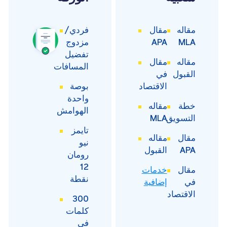
مقاله
مقال
فردي/
MLA
APA
مزدوج
تفضيل
مقاله
مقال
المسافات
القبول
في
الاقتصاد
بوصة
واحدة
خطة
مقاله
الهوامش
التسويق
MLA
تايمز
مقال
مقاله
نيو
APA
القبول
رومان
12
مقال
خدمات
نقطة
في
إضافية
الاقتصاد
300
كلمات
في