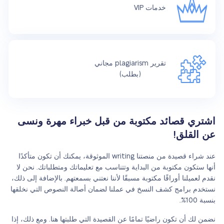
خدمات VIP
تقرير plagiarism مجاني
(بطلب)
اشتري قصائد مكتوبة من قبل خبراء مهرة ونسى
عن القلق!
عند شراء قصيدة من منصتنا writing الموثوقة، يمكنك أن تكون متأكدًا
أنها ستكون مكتوبة من البداية وتتناسب مع تعليماتك ومتطلباتك. نحن لا
نقدم لعميلنا أوراقًا مكتوبة مسبقًا لأننا نعتني بسمعتهم. بالإضافة إلى ذلك،
نستخدم برامج كشف النسخ في عملنا لضمان أصالة النصوص التي نخلقها
بنسبة 100%.
نضمن لك أن تكون راضيًا تمامًا عن القصيدة التي طلبتها هنا. ومع ذلك، إذا