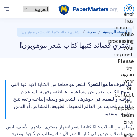
An
error
has
occurred
/
/
الصفحة الرئيسية
مدونة
اشتري قصائد كتبها كتاب شعر موهوبون!
while
processing
اشتري قصائد كتبها كتاب شعر موهوبون!
your
request.
Please
try
again
later
هل تعرف ما هو الشعر؟
الشعر هو قطعة من الكتابة الإبداعية التي
or
تسمح للكاتب بتعبير عن مشاعره وعواطفه وفهمه باستخدام
contact
القافية واليقظة. في جوهرها، الشعر هو وسيلة إبداعية رائعة تتيح
our
للكاتب الحديث عن العالم المحيط، الطبيعة، المشاعر، أو الناس
support
بطريقة متقدمة.
team.
Error
يُطلب من الطلاب غالبًا كتابة الشعر لإظهار مستوى إبداعهم. للأسف، ليس
code
جميع الطلاب جيدين في كتابة الشعر لأن ذلك يتطلب خيالًا جيدًا ومعرفة
error: