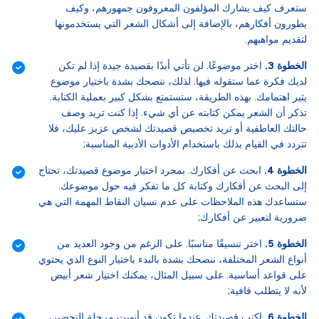
ستعرف كيف يشارك المؤلفون المعروفون جمهورهم، وكيف
يطورون أفكارهم، بالإضافة إلى أشكال الشعر التي يستخدمونها
لتقديم مواهبهم.
الخطوة 3.
اختر موضوعًا. لن تأتي أبدًا بقصيدة جيدة إذا لم تكن
لديك فكرة عما ستقوله فيها. لذلك، ننصحك بشدة باختيار موضوع
يثير اهتمامك. بهذه الطريقة، ستستمتع بشكل كبير بعملية الكتابة.
تذكر أن الشعر يمكن كتابته عن أي شيء. إذا كنت تريد وصف
حالتك العاطفية أو تريد تخصيص قصيدتك لشخص عزيز عليك، فلا
تتردد في القيام بذلك باستخدام الأدوات الأدبية المناسبة;
الخطوة 4.
ابحث عن أفكارك. بمجرد اختيار موضوع قصيدتك، تحتاج
إلى البحث عن أفكارك وكتابة كل ما تفكر فيه حول موضوعك.
ستساعدك هذه الملاحظات على عدم نسيان النقاط المهمة التي هي
ضرورية لتعبير عن أفكارك;
الخطوة 5.
اختر تنسيقًا مناسبًا. على الرغم من وجود العديد من
أنواع الشعر المختلفة، ننصحك بشدة بالبدء باختيار النوع الذي يحتوي
على قواعد أساسية. على سبيل المثال، يمكنك اختيار شعر أبيض
لأنه لا يتطلب قافية;
الخطوة 6.
اكتب قصيدتك. عندما تكون قد أنهيت مرحلة التحضير،