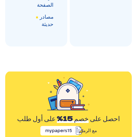
الصفحة
مصادر
حديثة
احصل على
خصم 15%
على أول طلب
مع الرمز
mypapers15