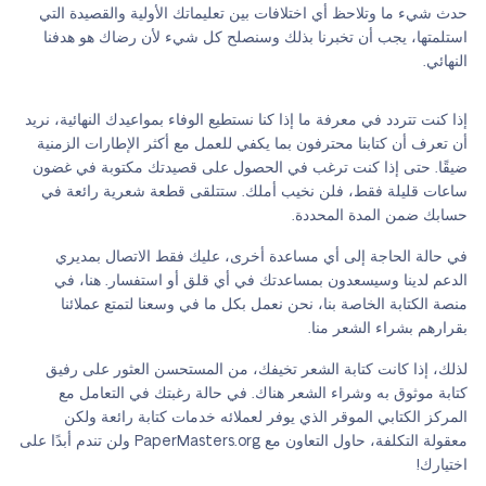
حدث شيء ما وتلاحظ أي اختلافات بين تعليماتك الأولية والقصيدة التي
استلمتها، يجب أن تخبرنا بذلك وسنصلح كل شيء لأن رضاك هو هدفنا
النهائي.
إذا كنت تتردد في معرفة ما إذا كنا نستطيع الوفاء بمواعيدك النهائية، نريد
أن تعرف أن كتابنا محترفون بما يكفي للعمل مع أكثر الإطارات الزمنية
ضيقًا. حتى إذا كنت ترغب في الحصول على قصيدتك مكتوبة في غضون
ساعات قليلة فقط، فلن نخيب أملك. ستتلقى قطعة شعرية رائعة في
حسابك ضمن المدة المحددة.
في حالة الحاجة إلى أي مساعدة أخرى، عليك فقط الاتصال بمديري
الدعم لدينا وسيسعدون بمساعدتك في أي قلق أو استفسار. هنا، في
منصة الكتابة الخاصة بنا، نحن نعمل بكل ما في وسعنا لتمتع عملائنا
بقرارهم بشراء الشعر منا.
لذلك، إذا كانت كتابة الشعر تخيفك، من المستحسن العثور على رفيق
كتابة موثوق به وشراء الشعر هناك. في حالة رغبتك في التعامل مع
المركز الكتابي الموقر الذي يوفر لعملائه خدمات كتابة رائعة ولكن
معقولة التكلفة، حاول التعاون مع PaperMasters.org ولن تندم أبدًا على
اختيارك!