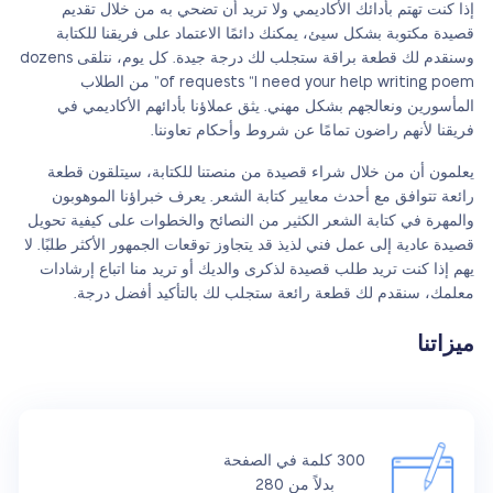
إذا كنت تهتم بأدائك الأكاديمي ولا تريد أن تضحي به من خلال تقديم
قصيدة مكتوبة بشكل سيئ، يمكنك دائمًا الاعتماد على فريقنا للكتابة
وسنقدم لك قطعة براقة ستجلب لك درجة جيدة. كل يوم، نتلقى dozens
of requests “I need your help writing poem” من الطلاب
المأسورين ونعالجهم بشكل مهني. يثق عملاؤنا بأدائهم الأكاديمي في
فريقنا لأنهم راضون تمامًا عن شروط وأحكام تعاوننا.
يعلمون أن من خلال شراء قصيدة من منصتنا للكتابة، سيتلقون قطعة
رائعة تتوافق مع أحدث معايير كتابة الشعر. يعرف خبراؤنا الموهوبون
والمهرة في كتابة الشعر الكثير من النصائح والخطوات على كيفية تحويل
قصيدة عادية إلى عمل فني لذيذ قد يتجاوز توقعات الجمهور الأكثر طلبًا. لا
يهم إذا كنت تريد طلب قصيدة لذكرى والديك أو تريد منا اتباع إرشادات
معلمك، سنقدم لك قطعة رائعة ستجلب لك بالتأكيد أفضل درجة.
ميزاتنا
300 كلمة في الصفحة
بدلاً من 280