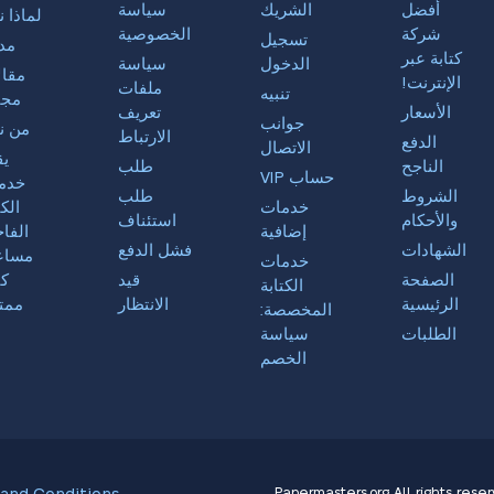
أفضل
الشريك
سياسة
لماذا 
شركة
الخصوصية
تسجيل
مد
كتابة عبر
الدخول
سياسة
مقال
الإنترنت!
ملفات
تنبيه
مجا
الأسعار
تعريف
جوانب
من ن
الارتباط
الدفع
الاتصال
يق
الناجح
طلب
حساب VIP
خدم
الشروط
طلب
خدمات
الكت
والأحكام
استئناف
إضافية
الفا
الشهادات
فشل الدفع
مساع
خدمات
الصفحة
قيد
كت
الكتابة
الرئيسية
الانتظار
ممت
المخصصة:
الطلبات
سياسة
الخصم
All rights reser