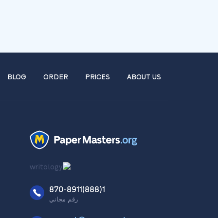
BLOG
ORDER
PRICES
ABOUT US
1(888)870-8911
رقم مجاني