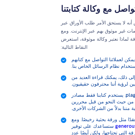
تواصل مع وكالة كتابتنا
أنه لا يستحق الأمر طلب الأوراق عبر
ات غير موثوق بهم عبر الإنترنت. ومع
ة لماذا نعتبر وكالة موثوقة، استعرض
النقاط التالية:
ن لعملائنا التواصل مع كتابهم
تخدام نظام الرسائل الخاص بنا.
إلى ذلك، يمكنك قراءة العديد من
ن لرؤية أننا محترفون حقيقيون.
نستخدم أقوى برامج كشف plagiarism. بهذه الطريقة، نضمن لك الحصول على عمل خالي من plagiarism. يستخدم كتابنا فقط مصادر
ية من حيث النحو من قبل محررين
ة مننا بدلاً من الشركات الأخرى.
قدًا مثل ورقة بحثية رخيصًا. ومع
ستساعدك على توفير
 التي تحتاجها، ولكن أيضًا عدد