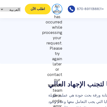
An
+1(888)870-8911
اطلب الآن
error
has
occurred
while
processing
your
request.
Please
try
again
later
or
contact
our
 لتجنب الإجهاد العالي
support
team.
تابة ورقة بحث جودة هي عملية طويلة
Error
code
ايا التي يجب التعامل معها وعدم وجود
error: