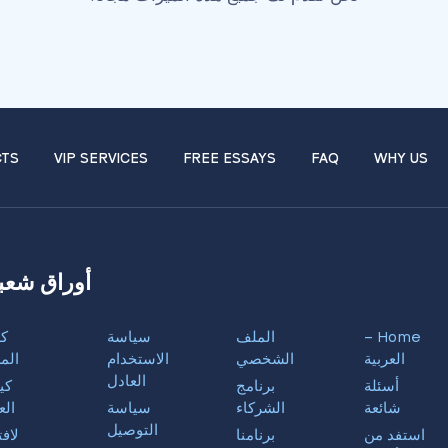
TS
VIP SERVICES
FREE ESSAYS
FAQ
WHY US
أوراق شعب
Home –
الملف
سياسة
كل
العربية
الشخصي
الاستخدام
الم
العادل
أسئلة
برنامج
كي
شائعة
الشركاء
سياسة
الع
التوصيل
استفد من
برنامنا
لاف