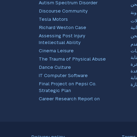
Autism Spectrum Disorder
نحن
Discourse Community
ونة
Tesla Motors
ات
نية
Richard Weston Case
حن
Assessing Post Injury
Intellectual Ability
دم
ات
Cinema Leisure
ابة
The Trauma of Physical Abuse
خرة
Dance Culture
دة
IT Computer Software
ابة
Final Project on Pepsi Co.
ازة
Strategic Plan
Career Research Report on
EBay and Amazon
Scientific Method As Applied
To Real Life Instances
RR Analysis Paper