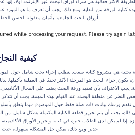
ة الأكثر فعالية هي شراء أوراق البحث عبر الإنترنت. أولاً، إنها عملية
بدء كتابة الورقة من البداية. ومع ذلك، يجب أن تعرف ما هو المورد ع
أوراق البحث الجامعية بأثمان معقولة. لحسن الحظ، لديك PaperMasters.org 
curred while processing your request. Please try again la
كيفية النجا
رقة بحثية هي مشروع كتابة صعب. يتطلب إجراء بحث شامل حول الموض
، يكون إجراء البحث هو المرحلة الأكثر تحديًا في العملية بأكملها. ل
ة. يجب الاعتراف بأن تعقيد ورقة البحث يعتمد على المجال الأكاديمي.
نظر عن منطقة البحث. عند القيام بهذه المهمة، يجب أن تتذكر أن ا
أن تقدم ورقتك بيانات ذات صلة فقط حول الموضوع. فيما يتعلق بأسلو
 إلى ذلك، يجب أن يتم تحرير قطعة الكتابة المكتملة بشكل شامل. من ا
زة. إذا لم يكن لدى الطلاب خبرة في كتابة وتحرير الأوراق الأكاديمي
جدير. ومع ذلك، يمكن حل المشكلة بسهولة، حيث يم