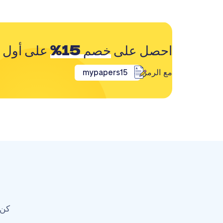
احصل على
خصم 15%
على أول 
مع الرمز
mypapers15
كن 