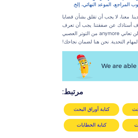
 المراجع، الموعد النهائي، إلخ.
نا. معنا، لا يجب أن تقلق بشأن قضايا
يعرف أستاذك عن صفقتنا. يجب أن تعرف
أن فريق دعم العملاء لدينا دائمًا مستعد لمساعدتك في أي مرحلة من عملية الطلب. عند استخدام خدماتنا، لن تعاني anymore من التوتر العصبي
لمهام التحدية. نحن هنا لضمان نجاحك!
مرتبط:
حث
كتابة أوراق البحث
ت
كتابة الخطابات