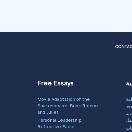
CONTAC
ية
Free Essays
مة
Movie Adaptation of the
رور
Shakespeare’s Book Romeo
and Juliet
فية
مل
Personal Leadership
Reflective Paper
تات