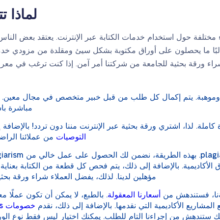
لماذا ت
مختلفة حول استخدام خدمات الكتابة عبر الإنترنت. يعتقد بعض الناس 
غالبًا ما يحصلون على أوراق مكتوبة بشكل سيئ ومقلدة من مزودي خدم
راء ورقة بحثية للجامعة من شركتنا أمر آمن. إذا كنت ترغب في معرف
وموهبة. يتم إكمال كل طلب من قبل خبير متخصص في مجال معين. يمك
مباشرة باس
املة. لذا، اشتري ورقة بحثية عبر الإنترنت مننا دون تردد! بالإضافة 
التوصيات
من عملائنا الراضي
ق الأكاديمية. بالإضافة إلى ذلك، يتم فحص كل قطعة من الكتابة بعنا
مؤهلين لدينا. لذلك، يفضل العملاء شراء ورقة بحثي
لةنا، فستندهش من
أسعارنا المعقولة
. بالطبع، لا يمكن أن تكون عملًا مع
المشاريع الأكاديمية التي نقدمها. بالإضافة إلى ذلك، نقدم
خصومات generous
 ستندهش من إجراءنا التام للطلب. يمكنك اختيار ليس فقط نوع الورقة