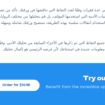
عدة فقرات وفقًا لعدد النقاط التي تناقشها في ورقتك. تأكد من تض
ت الأدبية التي استخدمها المؤلف، بل قم بتحليلها من مختلف الزوايا، ش
استخدام انتقالات سلسة. بهذه الطريقة، ستصبح ورقتك شاملة وسهلة ال
ستنتاجك هو أداة رائعة لتsummary جميع النقاط التي تم ذكرها في الأجزاء السابقة من تحليلك ال
مة معلومات جديدة في استنتاجك لأن غرضه الرئيسي هو إكمال تحليلك.
Try o
Order for $10.95
Benefit from the incredible
op