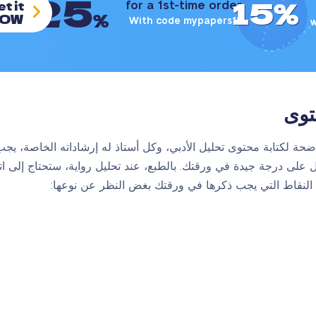
25
15%
t it
for a 1st-time order
%
OW
With code mypapers15
3
توى
ة لكتابة محتوى تحليل الأدبي، وكل أستاذ له إرشاداته الخاصة، يجب
على درجة جيدة في ورقتك. بالطبع، عند تحليل رواية، ستحتاج إلى ات
 النقاط التي يجب ذكرها في ورقتك بغض النظر عن نوعها: