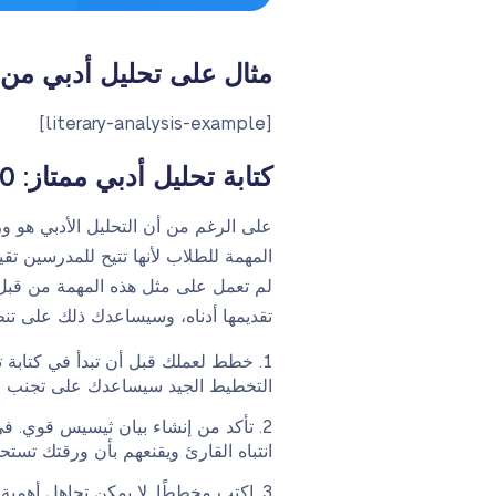
مثال على تحليل أدبي من 
[literary-analysis-example]
كتابة تحليل أدبي ممتاز: 10 نصائح
على الرغم من أن التحليل الأدبي هو ور
المهمة للطلاب لأنها تتيح للمدرسين تقي
لم تعمل على مثل هذه المهمة من قبل،
تقديمها أدناه، وسيساعدك ذلك على تن
خطط لعملك قبل أن تبدأ في كتابة ت
التخطيط الجيد سيساعدك على تجنب الكت
تأكد من إنشاء بيان ثيسيس قوي. في 
انتباه القارئ ويقنعهم بأن ورقتك تستحق
اكتب مخططًا. لا يمكن تجاهل أهمية