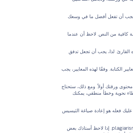
، يجب أن تفعل أفضل ما في وسعك
ة كافية من النص. لاحظ أن عندما
ه القارئ. لذا، يجب أن تجعل تدفق
ير الكتابة. وفقًا لهذه المعايير، يجب
حتوى ورقتك أولاً. ومع ذلك، ستحتاج
طاء نحوية وخطأ منطقي، يمكنك
 عليك فعله هو إعادة صياغة الثيسيس
اجعل ورقتك فريدة. في البيئة الأكاديمية الحالية، يتم فحص جميع الأوراق بعناية من خلال أدوات كشف plagiarism. إذا لاحظ أستاذك بعض