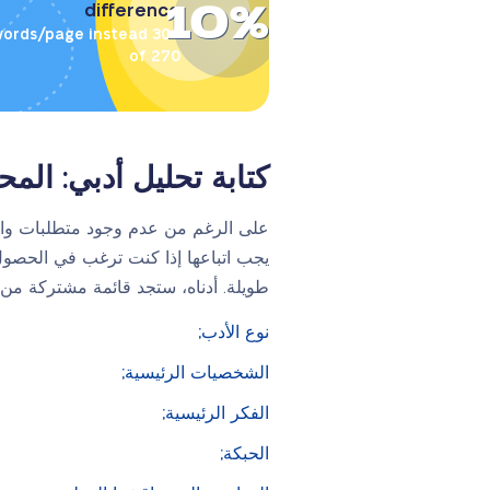
10%
difference
00 words/page instead
of 270
كتابة تحليل أدبي: المح
على الرغم من عدم وجود متطلبات واضح
يجب اتباعها إذا كنت ترغب في الحصول 
طويلة. أدناه، ستجد قائمة مشتركة من
نوع الأدب;
الشخصيات الرئيسية;
الفكر الرئيسية;
الحبكة;