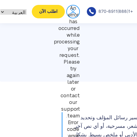
An
+1(888)870-8911
اطلب الآن
error
has
occurred
while
processing
your
request.
Please
try
again
later
or
contact
our
support
team.
سير رسائل المؤلف وتحديد
Error
شعر، مسرحية، أو أي نص آخر.
code
ة الأدبي أو ملخص بسيط. بشكل
error: