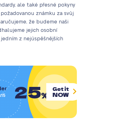
ndardy, ale také přesné pokyny
te požadovanou známku za svůj
, zaručujeme, že budeme naši
dhalujeme jejich osobní
 jedním z nejúspěšnějších
25
Get it
der
%
NOW
s15