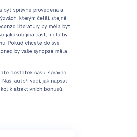
la být správně provedena a
zvách, kterým čelili, stejně
cenze literatury by měla být
o jakákoli jiná část, měla by
ému. Pokud chcete do své
akonec by vaše synopse měla
emáte dostatek času, správné
Naši autoři vědí, jak napsat
kolik atraktivních bonusů,