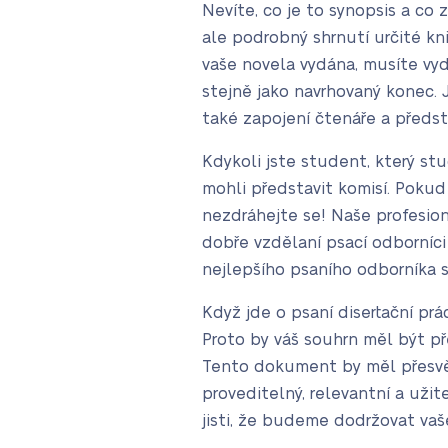
Nevíte, co je to synopsis a co 
ale podrobný shrnutí určité kn
vaše novela vydána, musíte vyd
stejně jako navrhovaný konec. J
také zapojení čtenáře a předs
Kdykoli jste student, který stu
mohli představit komisí. Pokud
nezdráhejte se! Naše profesio
dobře vzdělaní psací odborníci
nejlepšího psaního odborníka s
Když jde o psaní disertační pr
Proto by váš souhrn měl být př
Tento dokument by měl přesvědči
proveditelný, relevantní a už
jisti, že budeme dodržovat vaš