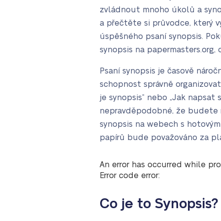
zvládnout mnoho úkolů a synops
a přečtěte si průvodce, který 
úspěšného psaní synopsis. Po
synopsis na papermasters.org,
Psaní synopsis je časově nároč
schopnost správně organizovat
je synopsis“ nebo „Jak napsat
nepravděpodobné, že budete r
synopsis na webech s hotovými p
papírů bude považováno za plagi
An error has occurred while pro
Error code error:
Co je to Synopsis?