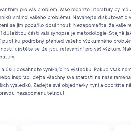
levantním pro váš problém. Vaše recenze literatury by mě
níků v rámci vašeho problému. Neváhejte diskutovat o vý
teré se jim podařilo dosáhnout. Nezapomeňte, že vaše re
í důležitou částí vaší synopse je metodologie. Stejně jak
ící publiku podrobný přehled vašeho výzkumného probl
osti, ujistěte se, že jsou relevantní pro váš výzkum. N
ratury.
su a úsilí dosáhnete vynikajícího výsledku. Pokud však n
bo inspiraci, dejte všechny své starosti na naše ramena. 
pších výsledků. Zadejte své objednávky nyní a obdržíte ně
 opravdu nezapomenutelnou!