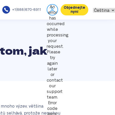
An
Objednejte
+1(888)870-8911
nyní
error
has
occurred
while
processing
your
 tom, jak
request.
Please
try
again
later
or
contact
our
support
team.
Error
e mnoho výzev, většina
code
ntů selhává, protože nemohou
error: