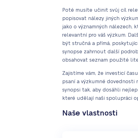
Poté musíte učinit svůj cíl re
popisovat nálezy jiných výzkum
jako o významných nálezech, k
relevantní pro váš výzkum. Dalš
být stručná a přímá, poskytuj
synopse zahrnout další podrobn
obsahovat seznam použité lite
Zajistíme vám, že investicí ča
psaní a výzkumné dovednosti ne
synopsi tak, aby dosáhli nejle
které udělají naši spolupráci
Naše vlastnosti