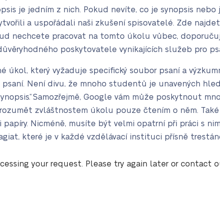
is je jedním z nich. Pokud nevíte, co je synopsis nebo 
vytvořili a uspořádali naši zkušení spisovatelé. Zde najd
kud nechcete pracovat na tomto úkolu vůbec, doporuču
 důvěryhodného poskytovatele vynikajících služeb pro p
né úkol, který vyžaduje specifický soubor psaní a výzkum
 psaní. Není divu, že mnoho studentů je unavených hledá
 synopsis“. Samozřejmě, Google vám může poskytnout mnoh
ozumět zvláštnostem úkolu pouze čtením o něm. Také 
apíry. Nicméně, musíte být velmi opatrní při práci s nim
at, které je v každé vzdělávací instituci přísně trestán
cessing your request. Please try again later or contact 