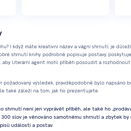
y
? I když máte kreativní název a vágní shrnutí, je důleži
Dobré shrnutí knihy podrobně popisuje postavy, poskytu
 aby literární agent mohl příběh posoudit a rozhodnout 
vi požadovaný výsledek, pravděpodobně bylo napsáno bez
ale také záleží na tom, jak ho prezentujete.
 shrnutí není jen vyprávět příběh, ale také ho „prodáva
ž 300 slov je věnováno samotnému shrnutí a zbytek by
isů událostí a postav.