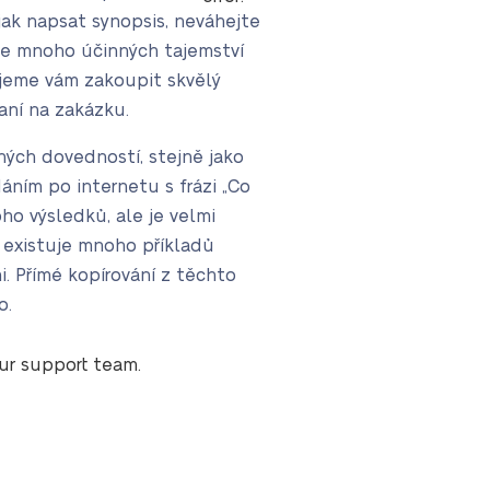
jak napsat synopsis, neváhejte
ete mnoho účinných tajemství
jeme vám zakoupit skvělý
saní na zakázku.
ných dovedností, stejně jako
ním po internetu s frázi „Co
o výsledků, ale je velmi
existuje mnoho příkladů
i. Přímé kopírování z těchto
o.
our support team.