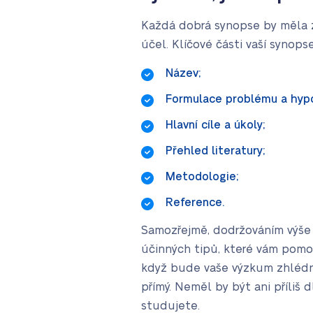
Každá dobrá synopse by měla z
účel. Klíčové části vaší synops
Název;
Formulace problému a hyp
Hlavní cíle a úkoly;
Přehled literatury;
Metodologie;
Reference.
Samozřejmě, dodržováním výše 
účinných tipů, které vám pomo
když bude vaše výzkum zhlédnut
přímý. Neměl by být ani příliš 
studujete.