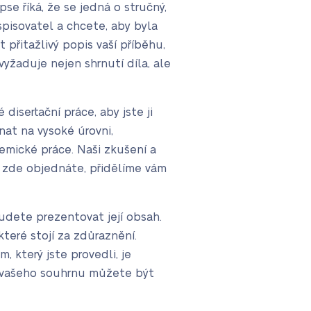
se říká, že se jedná o stručný,
spisovatel a chcete, aby byla
přitažlivý popis vaší příběhu,
vyžaduje nejen shrnutí díla, ale
disertační práce, aby jste ji
nat na vysoké úrovni,
emické práce. Naši zkušení a
d zde objednáte, přidělíme vám
budete prezentovat její obsah.
teré stojí za zdůraznění.
 který jste provedli, je
m vašeho souhrnu můžete být