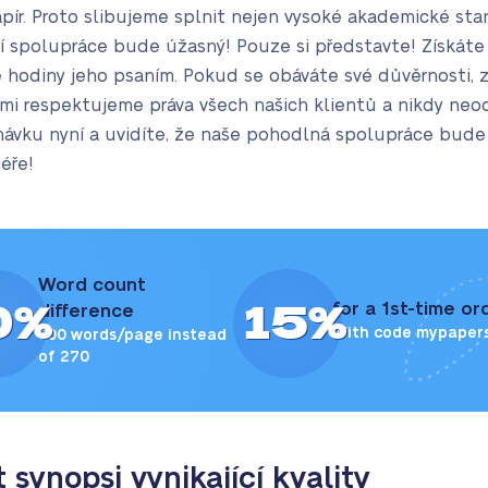
pír. Proto slibujeme splnit nejen vysoké akademické sta
ší spolupráce bude úžasný! Pouze si představte! Získá
uhé hodiny jeho psaním. Pokud se obáváte své důvěrnosti
mi respektujeme práva všech našich klientů a nikdy neo
návku nyní a uvidíte, že naše pohodlná spolupráce bude
éře!
Word count
0%
15%
for a 1st-time or
difference
With code mypaper
300 words/page instead
of 270
t synopsi vynikající kvality