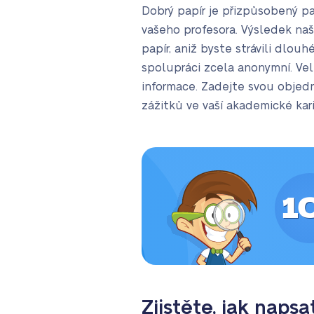
Dobrý papír je přizpůsobený pa
vašeho profesora. Výsledek na
papír, aniž byste strávili dlo
spolupráci zcela anonymní. Vel
informace. Zadejte svou objed
zážitků ve vaší akademické kari
1
Zjistěte, jak napsa