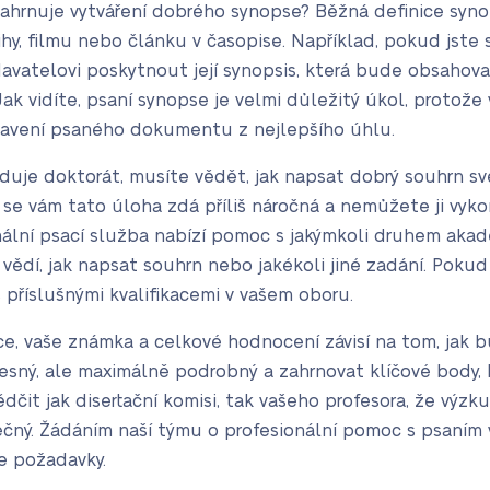
zahrnuje vytváření dobrého synopse? Běžná definice synop
ihy, filmu nebo článku v časopise. Například, pokud jste 
avatelovi poskytnout její synopsis, která bude obsahovat 
ak vidíte, psaní synopse je velmi důležitý úkol, protože 
tavení psaného dokumentu z nejlepšího úhlu.
duje doktorát, musíte vědět, jak napsat dobrý souhrn své 
 se vám tato úloha zdá příliš náročná a nemůžete ji vyko
nální psací služba nabízí pomoc s jakýmkoli druhem akad
 vědí, jak napsat souhrn nebo jakékoli jiné zadání. Poku
 příslušnými kvalifikacemi v vašem oboru.
áce, vaše známka a celkové hodnocení závisí na tom, jak 
esný, ale maximálně podrobný a zahrnovat klíčové body, k
t jak disertační komisi, tak vašeho profesora, že výzkum,
itečný. Žádáním naší týmu o profesionální pomoc s psaní
e požadavky.