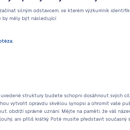
ačínat silným odstavcem, ve kterém výzkumník identifik
e by měly být následující:
otéza;
uvedené struktury budete schopni dosáhnout svých cílů.
hou vytvořit opravdu skvělou synopsi a ohromit vaše pu
, obdrží správné uznání. Mějte na paměti, že váš název
dlouhý, ani příliš krátký. Poté musíte představit současný