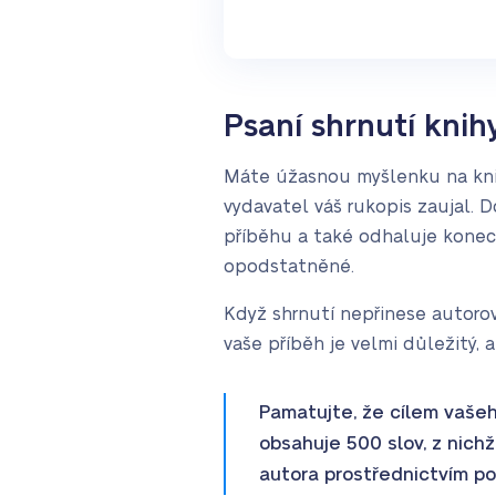
Psaní shrnutí knih
Máte úžasnou myšlenku na knihu
vydavatel váš rukopis zaujal. 
příběhu a také odhaluje konec,
opodstatněné.
Když shrnutí nepřinese autoro
vaše příběh je velmi důležitý, 
Pamatujte, že cílem vašeho
obsahuje 500 slov, z nich
autora prostřednictvím pop