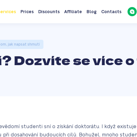
ervices
Prices
Discounts
Affiliate
Blog
Contacts
tom, jak napsat shrnutí
í? Dozvíte se více o
levědomí studenti sní o získání doktorátu. I když existuj
 při dosahování budoucích cílů. Bohužel, mnoho stude