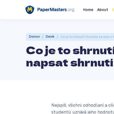
Home
About
S
/
/
Domov
Deník
Co je to shrnutí? Dozvíte se více o 
Co je to shrnut
napsat shrnutí
Nejspíš, všichni odhodlaní a cí
studentů uznává jeho hodnotu