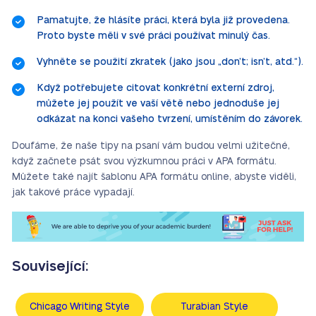
Pamatujte, že hlásíte práci, která byla již provedena.
Proto byste měli v své práci používat minulý čas.
Vyhněte se použití zkratek (jako jsou „don’t; isn’t, atd.“).
Když potřebujete citovat konkrétní externí zdroj,
můžete jej použít ve vaší větě nebo jednoduše jej
odkázat na konci vašeho tvrzení, umístěním do závorek.
Doufáme, že naše tipy na psaní vám budou velmi užitečné,
když začnete psát svou výzkumnou práci v APA formátu.
Můžete také najít šablonu APA formátu online, abyste viděli,
jak takové práce vypadají.
Související:
Chicago Writing Style
Turabian Style