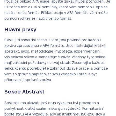
Použijte příklad APA eseje, abyste získali hlubší pochopení. Je
užitečné mít vizuální pomůcky, které vám pomohou lépe se
naučit tento formát. Příklad eseje v APA formátu vám může
pomoci rychleji se naučit tento formát.
Hlavní prvky
Existují standardní sekce, které jsou povinné pro každou
zprávu zpracovanou v APA formátu. Jsou následující: krátké
abstrakt, úvod, metodologie (hypotéza, experimentální),
výsledková sekce a samozřejmě závěr. Všechny tyto sekce
mají základní požadavky na svůj obsah. Zkoumejte každou
sekci, kterou potřebujete zahrnout do své práce, a pomůže
vám to správně naplánovat svou vědeckou práci a být
připraveni ji správně zpráva.
Sekce Abstrakt
Abstrakt má ukázat, jaký druh výzkumu byl proveden a
poskytnout krátký souhrn získaných výsledků. Formátování
podle stylu APA vyžaduje, aby abstrakt měl 150-250 slov a