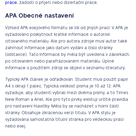
práce
, žádosti o přijetí nebo dizertační práce.
APA Obecné nastavení
Vzhled APA esejového formátu se liší od jiných prací. V APA je
vyžadováno poskytnout krátké informace o autorovi
citovaného materiálu. Ale pro autora zdroje musí autor také
zahrnout informace jako datum vydání a číslo stránky
(odstavce). Tato informace by měla být uvedena v závorkách,
po citovaném nebo parafrázovaném materiálu. Úplné
informace o použitém zdroji se objeví v seznamu literatury.
Typický APA článek je odřádkován. Student musí použít papír
A4 s okraji 1 palec. Typická velikost písma je 10 až 12. APA
vyžaduje, aby studenti vybrali mezi dvěma písmy, a to Times
New Roman a Ariel. Ale pro tyto prvky existují určité pravidla
pro nastavení hlavičky. Měla by se nacházet v horní části
stránky. Obsahuje zkrácenou verzi titulu. V APA stylu je
vyžadována samostatná titulní stránka pro vědeckou práci
nebo esej.