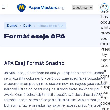
An
error
has
occu
/
/
Domov
Deník
Formát eseje APA
whil
proc
Formát eseje APA
your
requ
Plea
try
agai
APA Esej Formát Snadno
later
or
Jakýkoli esej je zaměřen na analýzu nějakého tématu. Jedná
cont
se o rozsáhlý dokument, který dodržuje specifické požadavky.
our
Studenti, kteří jsou s tímto úkolem noví, ho najdou jako vysoce
supp
náročný. Liší se od psaní esejí na střední škole, na které jsou
team
zvyklí. Kromě toho, když musíte použít své dovednosti v APA
Error
formátu eseje, stává se to ještě frustrujícím. APA formát je
cod
bohatý na různé pravidla, jak správně napsat práci. Nejlepší
error: