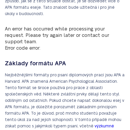
způsob, jak se z této situace dostat, je se dozvědět více o
APA formátu eseje. Tato znalost bude užitečná i pro jiné
úkoly v budoucnosti.
An error has occurred while processing your
request. Please try again later or contact our
support team.
Error code error:
Základy formátu APA
Nejběžnějšími formáty pro psaní diplomových prací jsou APA a
Harvard. APA znamená American Psychological Association.
Tento formát se široce používá pro práce z oblasti
společenských věd. Některé zvláštní prvky dělají tento styl
odlišným od ostatních. Pokud chcete napsat dokonalou esej v
APA formátu, je důležité porozumět základním principům
formátu APA. To je důvod, proč mnoho studentů považuje
tento úkol za nad jejich schopnosti. V tomto případě mohou
získat pomoc s jakýmkoli typem psaní, včetně
výzkumné