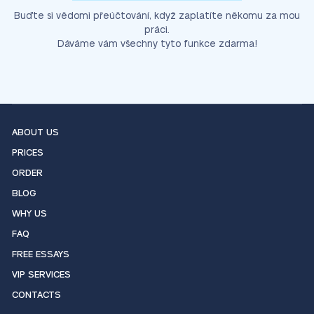
Buďte si vědomi přeúčtování, když zaplatíte někomu za mou
práci.
Dáváme vám všechny tyto funkce zdarma!
ABOUT US
PRICES
ORDER
BLOG
WHY US
FAQ
FREE ESSAYS
VIP SERVICES
CONTACTS