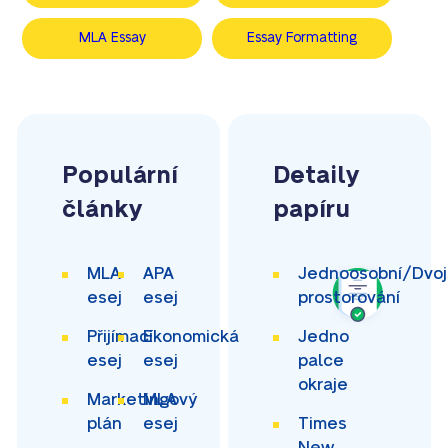
MLA Essay
Essay Formatting
Populární
Detaily
články
papíru
MLA
APA
Jednoosobní/Dvoj
esej
esej
prostorování
Přijímací
Ekonomická
Jedno
esej
esej
palce
okraje
Marketingový
MLA
plán
esej
Times
New