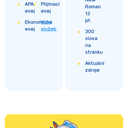
APA
Přijímací
Roman
esej
esej
12
pt.
Ekonomická
Více
esej
služeb
300
slova
na
stránku
Aktuální
zdroje