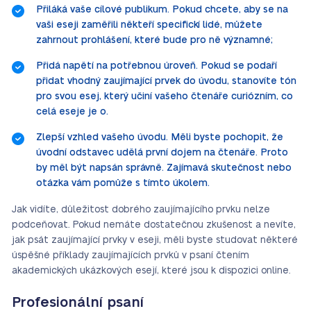
Přiláká vaše cílové publikum. Pokud chcete, aby se na
vaši eseji zaměřili někteří specifickí lidé, můžete
zahrnout prohlášení, které bude pro ně významné;
Přidá napětí na potřebnou úroveň. Pokud se podaří
přidat vhodný zaujímající prvek do úvodu, stanovíte tón
pro svou esej, který učiní vašeho čtenáře curiózním, co
celá eseje je o.
Zlepší vzhled vašeho úvodu. Měli byste pochopit, že
úvodní odstavec udělá první dojem na čtenáře. Proto
by měl být napsán správně. Zajímavá skutečnost nebo
otázka vám pomůže s tímto úkolem.
Jak vidíte, důležitost dobrého zaujímajícího prvku nelze
podceňovat. Pokud nemáte dostatečnou zkušenost a nevíte,
jak psát zaujímající prvky v eseji, měli byste studovat některé
úspěšné příklady zaujímajících prvků v psaní čtením
akademických ukázkových esejí, které jsou k dispozici online.
Profesionální psaní