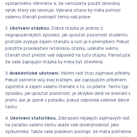
významného. Všimněte si, že nemůžete použít libovolný
výrok, který vás oslovuje. Vybraná citace by měla pomoci
vašemu čtenáři pochopit téma vaší práce.
Ukotvení otázkou.
Dobrá otázka je jednou z
nejpopulárnějších způsobů, jak upoutat pozornost studentů,
protože zvyšuje zájem čtenářů a nutí je k přemýšlení. Pokud
položíte provokativní retorickou otázku, uděláte svému
čtenáři chuť přečíst vaši odpověď na tuto otázku. Pamatujte,
že vaše zapojující otázka by měla být otevřená.
Anekdotické ukotvení.
Všichni rádi čtou zajímavé příběhy.
Pokud začnete svůj esej krátkým, ale zapojujícím příběhem,
zajistěte si zájem vašeho čtenáře o to, co píšete. Tento typ
způsobu, jak upoutat pozornost, je obvykle delší ve srovnání s
jinými, ale je úplně v pořádku, pokud odpovídá celkové délce
textu.
Ukotvení statistikou.
Zobrazení nějakých zajímavých dat
na začátku vašeho textu ukáže vaši důvěryhodnost jako
výzkumníka. Takže vaše publikum pochopí, že máte potřebné