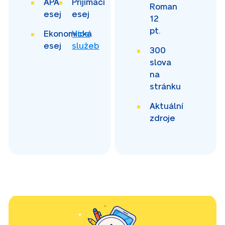
APA
Přijímací
Roman
esej
esej
12
pt.
Ekonomická
Více
esej
služeb
300
slova
na
stránku
Aktuální
zdroje