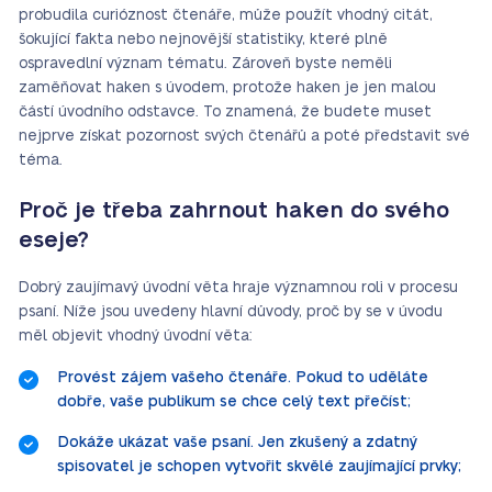
probudila curióznost čtenáře, může použít vhodný citát,
šokující fakta nebo nejnovější statistiky, které plně
ospravedlní význam tématu. Zároveň byste neměli
zaměňovat haken s úvodem, protože haken je jen malou
částí úvodního odstavce. To znamená, že budete muset
nejprve získat pozornost svých čtenářů a poté představit své
téma.
Proč je třeba zahrnout haken do svého
eseje?
Dobrý zaujímavý úvodní věta hraje významnou roli v procesu
psaní. Níže jsou uvedeny hlavní důvody, proč by se v úvodu
měl objevit vhodný úvodní věta:
Provést zájem vašeho čtenáře. Pokud to uděláte
dobře, vaše publikum se chce celý text přečíst;
Dokáže ukázat vaše psaní. Jen zkušený a zdatný
spisovatel je schopen vytvořit skvělé zaujímající prvky;