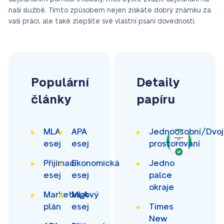
naší službě. Tímto způsobem nejen získáte dobrý známku za
vaši práci, ale také zlepšíte své vlastní psaní dovednosti.
Populární
Detaily
články
papíru
MLA
APA
Jednoosobní/Dvoj
esej
esej
prostorování
Přijímací
Ekonomická
Jedno
esej
esej
palce
okraje
Marketingový
MLA
plán
esej
Times
New