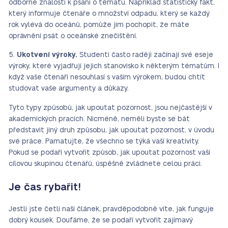
odborné znalosti k psaní o tématu. Například statistický fakt,
který informuje čtenáře o množství odpadu, který se každý
rok vylévá do oceánů, pomůže jim pochopit, že máte
oprávnění psát o oceánské znečištění.
Ukotvení výroky.
Studenti často raději začínají své eseje
výroky, které vyjadřují jejich stanovisko k některým tématům. I
když vaše čtenáři nesouhlasí s vaším výrokem, budou chtít
studovat vaše argumenty a důkazy.
Tyto typy způsobů, jak upoutat pozornost, jsou nejčastější v
akademických pracích. Nicméně, neměli byste se bát
představit jiný druh způsobu, jak upoutat pozornost, v úvodu
své práce. Pamatujte, že všechno se týká vaší kreativity.
Pokud se podaří vytvořit způsob, jak upoutat pozornost vaší
cílovou skupinou čtenářů, úspěšně zvládnete celou práci.
Je čas rybařit!
Jestli jste četli naši článek, pravděpodobně víte, jak funguje
dobrý kousek. Doufáme, že se podaří vytvořit zajímavý