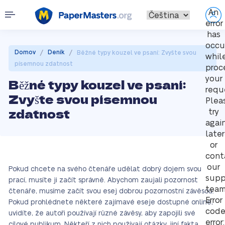
An
error
has
occu
/
/
Domov
Deník
Běžné typy kouzel ve psaní: Zvyšte svou
whil
písemnou zdatnost
proc
your
Běžné typy kouzel ve psaní:
requ
Zvyšte svou písemnou
Plea
zdatnost
try
agai
later
or
cont
our
Pokud chcete na svého čtenáře udělat dobrý dojem svou
supp
prací, musíte ji začít správně. Abychom zaujali pozornost
team
čtenáře, musíme začít svou esej dobrou pozornostní závěsou.
Error
Pokud prohlédnete některé zajímavé eseje dostupné online,
cod
uvidíte, že autoři používají různé závěsy, aby zapojili své
error:
cílové publikum. Někteří z nich používají otázky, jiní fakta