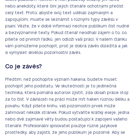
nebo anekdoty, které činí jejich čtenáře ochotnými přečíst
celý text. Proto, abyste svůj text udělali zajímavým a
zapojujícím, musíte se seznámit s různými typy závěsů v
psaní. Vězte, že v době informací nechce publikum číst nudné
a bezvýznamné texty. Pokud čtenář neodhalí zájem o to, co
píšete od prvních řádků, jen odloží vaši práci. V našem článku
vám pomůžeme pochopit, proč je dobrá závěs důležitá a jak
si vymyslet skvělou pozornostní závěs.
Co je závěs?
Předtím, než pochopíte význam hakena, budete muset
pochopit jeho podstatu. Ve skutečnosti je to jedinečná
technika, která pomáhá autorovi zjistit, zda obsah práce stojí
za to číst. V závislosti na práci může mít haken různou délku a
povahu. Když píšete knihu, váš pozornostní prvek může
zahrnovat několik stránek. Pokud vytváříte krátký eseje, jedna
nebo dvě zajímavé věty budou postačující k zapojení vašeho
čtenáře. Profesionální spisovatel použije různé jazykové
prostředky, aby zajistil, že jeho publikum je pozorné. Aby se