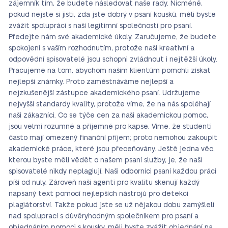
zájemník tím, že budete následovat naše rady. Nicméně,
pokud nejste si jisti, zda jste dobrý v psaní kousků, měli byste
zvážit spolupráci s naší legitimní společností pro psaní.
Předejte nám své akademické úkoly. Zaručujeme, že budete
spokojeni s vaším rozhodnutím, protože naši kreativní a
odpovědní spisovatelé jsou schopni zvládnout i nejtěžší úkoly.
Pracujeme na tom, abychom našim klientům pomohli získat
nejlepší známky. Proto zaměstnáváme nejlepší a
nejzkušenější zástupce akademického psaní. Udržujeme
nejvyšší standardy kvality, protože víme, že na nás spoléhají
naši zákazníci. Co se týče cen za naši akademickou pomoc,
jsou velmi rozumné a příjemné pro kapse. Víme, že studenti
často mají omezený finanční příjem; proto nemohou zakoupit
akademické práce, které jsou přeceňovány. Ještě jedna věc,
kterou byste měli vědět o našem psaní služby, je, že naši
spisovatelé nikdy neplagiují. Naši odborníci psaní každou práci
píší od nuly. Zároveň naši agenti pro kvalitu skenují každý
napsaný text pomocí nejlepších nástrojů pro detekci
plagiátorství. Takže pokud jste se už nějakou dobu zamýšleli
nad spoluprací s důvěryhodným společníkem pro psaní a
objednáním pomoci s kousky, měli byste zvážit objednání na