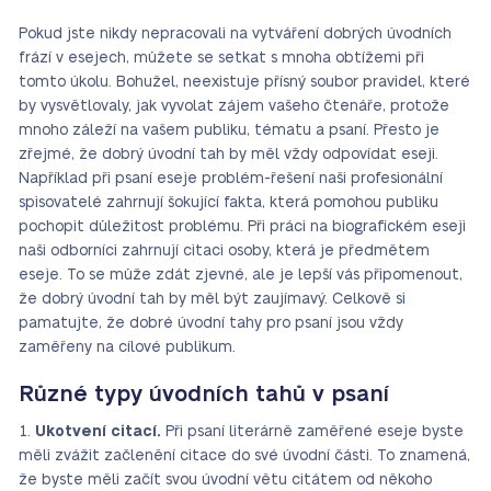
Pokud jste nikdy nepracovali na vytváření dobrých úvodních
frází v esejech, můžete se setkat s mnoha obtížemi při
tomto úkolu. Bohužel, neexistuje přísný soubor pravidel, které
by vysvětlovaly, jak vyvolat zájem vašeho čtenáře, protože
mnoho záleží na vašem publiku, tématu a psaní. Přesto je
zřejmé, že dobrý úvodní tah by měl vždy odpovídat eseji.
Například při psaní eseje problém-řešení naši profesionální
spisovatelé zahrnují šokující fakta, která pomohou publiku
pochopit důležitost problému. Při práci na biografickém eseji
naši odborníci zahrnují citaci osoby, která je předmětem
eseje. To se může zdát zjevné, ale je lepší vás připomenout,
že dobrý úvodní tah by měl být zaujímavý. Celkově si
pamatujte, že dobré úvodní tahy pro psaní jsou vždy
zaměřeny na cílové publikum.
Různé typy úvodních tahů v psaní
Ukotvení citací.
Při psaní literárně zaměřené eseje byste
měli zvážit začlenění citace do své úvodní části. To znamená,
že byste měli začít svou úvodní větu citátem od někoho