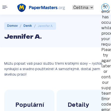
An
error
has
occu
/
/
Domov
Deník
Jennifer A.
whil
proc
Jennifer A.
your
requ
Plea
try
agai
Můžu popsat vaši psací službu třemi krátkými slovy – rychlé,
later
vynikající a snadno použitelné! A samozřejmě, dostal jsem
or
skvělou práci!
cont
our
supp
team
Error
Populární
Detaily
cod
error: