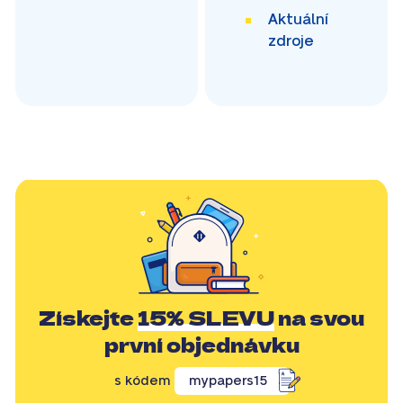
Aktuální
zdroje
Získejte
15% SLEVU
na svou
první objednávku
s kódem
mypapers15