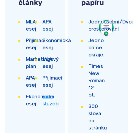
články
papíru
MLA
APA
Jednoosobní/Dvoj
esej
esej
prostorování
Přijímací
Ekonomická
Jedno
esej
esej
palce
okraje
Marketingový
MLA
plán
esej
Times
New
APA
Přijímací
Roman
esej
esej
12
pt.
Ekonomická
Více
esej
služeb
300
slova
na
stránku