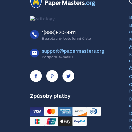
B
B
e
1(888)870-8911
Bezplatný telefonní číslo
B
Č
support@papermasters.org
k
Podpora e-mailu
o
Č
C
C
P
Způsoby platby
D
s
D
p
D