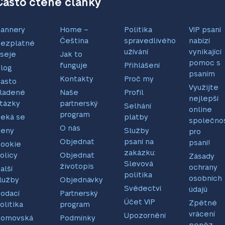
Často čtené články
annery
Home –
Politika
VIP psaní
Čeština
spravedlivého
nabízí
ezplatné
užívání
vynikající
seje
Jak to
pomoc s
funguje
Přihlášení
log
psaním
Kontakty
Proč my
asto
Využijte
ladené
Naše
Profil
nejlepší
tázky
partnerský
Selhání
online
program
eká se
platby
společno
O nás
eny
Služby
pro
Objednat
psaní na
psaní!
ookie
zakázku:
olicy
Objednat
Zásady
Slevová
životopis
ochrany
alší
politika
osobních
lužby
Objednávky
Svědectví
údajů
odací
Partnerský
Účet VIP
Zpětné
olitika
program
vrácení
Upozornění
omovská
Podmínky