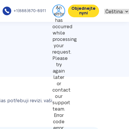
An
Objednejte
+1(888)870-8911
nyní
error
has
occurred
while
processing
your
request.
Please
try
again
later
or
contact
our
 potřebuji revizi, vaši
support
team.
Error
code
error: