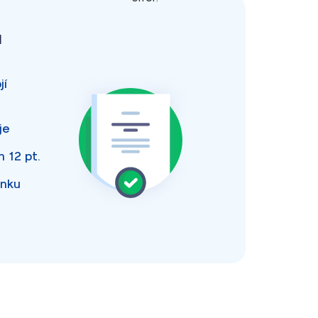
u
jí
je
an
12 pt.
ánku