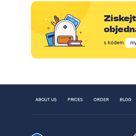
Získej
objedn
s kódem
my
ABOUT US
PRICES
ORDER
BLOG