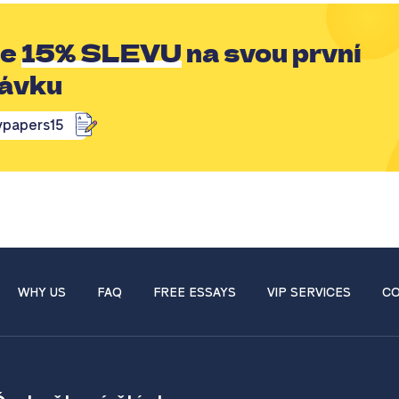
te
15% SLEVU
na svou první
ávku
papers15
WHY US
FAQ
FREE ESSAYS
VIP SERVICES
CO