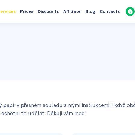
ervices
Prices
Discounts
Affiliate
Blog
Contacts
 papír v přesném souladu s mými instrukcemi. I když občas
y ochotni to udělat. Děkuji vám moc!