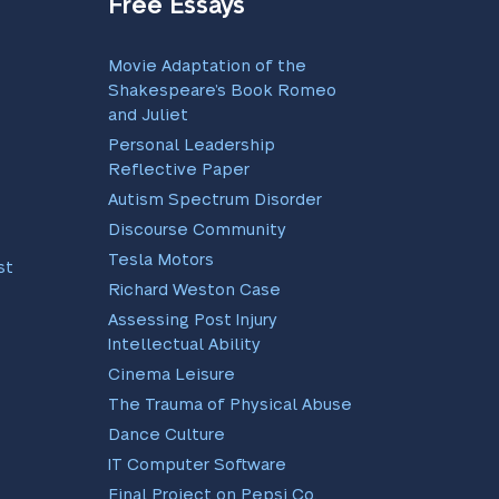
Free Essays
Movie Adaptation of the
Shakespeare’s Book Romeo
and Juliet
Personal Leadership
Reflective Paper
Autism Spectrum Disorder
Discourse Community
Tesla Motors
st
Richard Weston Case
Assessing Post Injury
Intellectual Ability
Cinema Leisure
The Trauma of Physical Abuse
Dance Culture
IT Computer Software
Final Project on Pepsi Co.