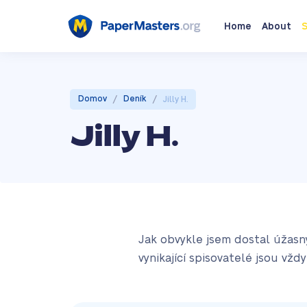
Home
About
S
/
/
Domov
Deník
Jilly H.
Jilly H.
Jak obvykle jsem dostal úžasný
vynikající spisovatelé jsou vžd