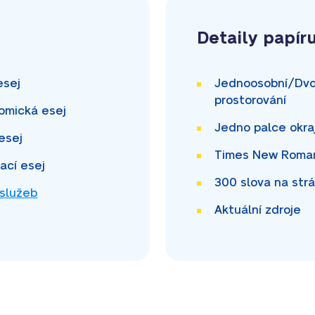
Detaily papír
esej
Jednoosobní/Dvo
prostorování
omická esej
Jedno palce
okra
esej
Times New Rom
mací esej
300
slova na str
 služeb
Aktuální zdroje