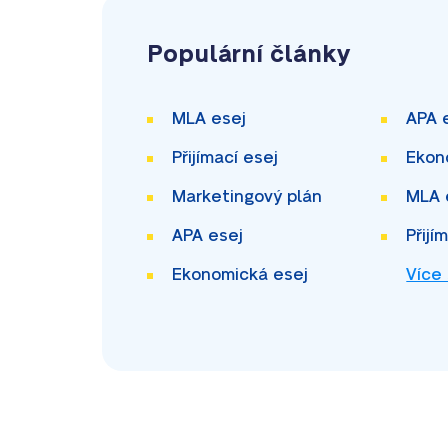
Populární články
MLA esej
APA 
Přijímací esej
Ekon
Marketingový plán
MLA 
APA esej
Přijí
Ekonomická esej
Více