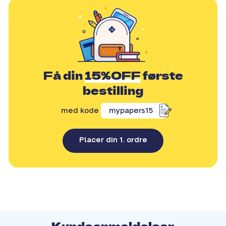
Få din
15%OFF
første
bestilling
med kode
mypapers15
Placer din 1. ordre