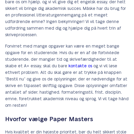
bare os om hjælp, og vi vil give dig et engelsk essay, der helt
sikkert vil bringe dig akademisk succes. Måske har du brug for
en professionel litteraturgennemgang på et meget
udfordrende emne? Ingen bekymringer! Vi vil tage denne
udfordring sammen med dig og hjælpe dig på hvert trin af
skriveprocessen.
Forvirret med mange opgaver kan være en meget bange
opgave for en studerende. Hvis du er en af de fortvivlede
studerende, der mangler tid og skrivefærdigheder til at
skabe et A+ essay, skal du bare
kontakte os
og vi vil løse
ethvert problem. Alt du skal gøre er at trykke på knappen
“Bestil nu” og give os de oplysninger, der er nødvendige for at
skrive en tilpasset skriftlig opgave. Disse oplysninger omfatter
antallet af sider, hastighed, formateringsstil, frist, disciplin,
emne, foretrukket akademisk niveau og sprog. Vi vil tage hånd
om resten!
Hvorfor vælge Paper Masters
Hvis kvalitet er din højeste prioritet, bør du helt sikkert stole