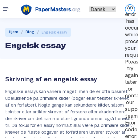
An
error
has
occu
/
/
Hjem
Blog
Engelsk essay
whil
proc
Engelsk essay
your
reque
Plea
try
again
Skrivning af en engelsk essay
later
or
Engelske essays kan variere meget, men de er ofte baseret
cont
udelukkende på primære kilder (bøger eller tekster skrevet
our
af en forfatter). Nogle gange kan sekundære kilder, såsom
supp
tekster eller artikler skrevet af forskere eller akademikere,
team
der skriver om det samme eller lignende emne, også henvises
Error
til. Da fokus for en essay normalt skal være på primære kilder,
code
kræver de fleste opgaver, at forfatteren leverer stykker af
error: