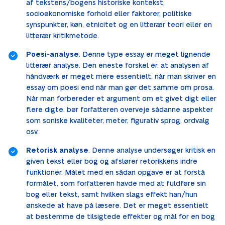
af tekstens/bogens historiske kontekst,
socioøkonomiske forhold eller faktorer, politiske
synspunkter, køn, etnicitet og en litterær teori eller en
litterær kritikmetode.
Poesi-analyse
. Denne type essay er meget lignende
litterær analyse. Den eneste forskel er, at analysen af
håndværk er meget mere essentielt, når man skriver en
essay om poesi end når man gør det samme om prosa.
Når man forbereder et argument om et givet digt eller
flere digte, bør forfatteren overveje sådanne aspekter
som soniske kvaliteter, meter, figurativ sprog, ordvalg
osv.
Retorisk analyse
. Denne analyse undersøger kritisk en
given tekst eller bog og afslører retorikkens indre
funktioner. Målet med en sådan opgave er at forstå
formålet, som forfatteren havde med at fuldføre sin
bog eller tekst, samt hvilken slags effekt han/hun
ønskede at have på læsere. Det er meget essentielt
at bestemme de tilsigtede effekter og mål for en bog