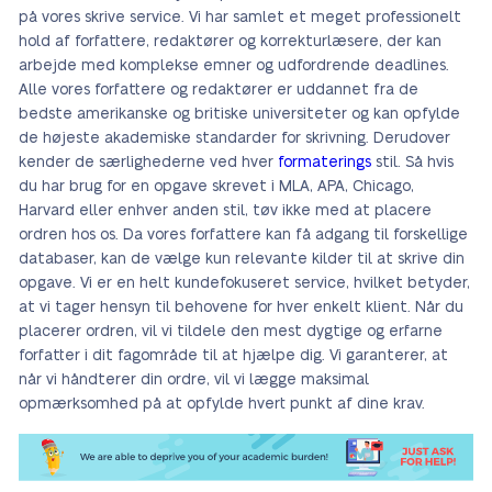
på vores skrive service. Vi har samlet et meget professionelt
hold af forfattere, redaktører og korrekturlæsere, der kan
arbejde med komplekse emner og udfordrende deadlines.
Alle vores forfattere og redaktører er uddannet fra de
bedste amerikanske og britiske universiteter og kan opfylde
de højeste akademiske standarder for skrivning. Derudover
kender de særlighederne ved hver
formaterings
stil. Så hvis
du har brug for en opgave skrevet i MLA, APA, Chicago,
Harvard eller enhver anden stil, tøv ikke med at placere
ordren hos os. Da vores forfattere kan få adgang til forskellige
databaser, kan de vælge kun relevante kilder til at skrive din
opgave. Vi er en helt kundefokuseret service, hvilket betyder,
at vi tager hensyn til behovene for hver enkelt klient. Når du
placerer ordren, vil vi tildele den mest dygtige og erfarne
forfatter i dit fagområde til at hjælpe dig. Vi garanterer, at
når vi håndterer din ordre, vil vi lægge maksimal
opmærksomhed på at opfylde hvert punkt af dine krav.