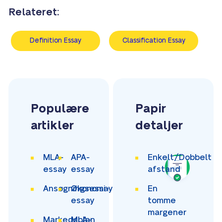
Relateret:
Definition Essay
Classification Essay
Populære
Papir
artikler
detaljer
MLA-
APA-
Enkelt/Dobbelt
essay
essay
afstand
Ansøgningsessay
Økonomi-
En
essay
tomme
margener
Markedsplan
MLA-