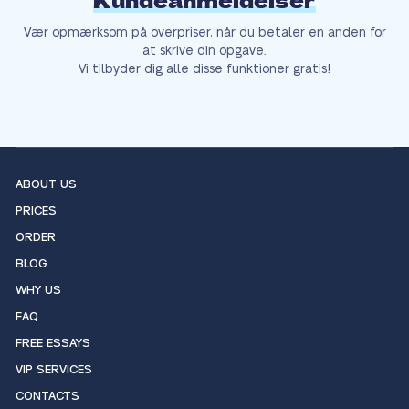
Kundeanmeldelser
Vær opmærksom på overpriser, når du betaler en anden for
at skrive din opgave.
Vi tilbyder dig alle disse funktioner gratis!
ABOUT US
PRICES
ORDER
BLOG
WHY US
FAQ
FREE ESSAYS
VIP SERVICES
CONTACTS