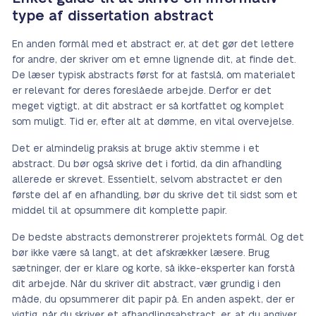
type af dissertation abstract
En anden formål med et abstract er, at det gør det lettere
for andre, der skriver om et emne lignende dit, at finde det.
De læser typisk abstracts først for at fastslå, om materialet
er relevant for deres foreslåede arbejde. Derfor er det
meget vigtigt, at dit abstract er så kortfattet og komplet
som muligt. Tid er, efter alt at dømme, en vital overvejelse.
Det er almindelig praksis at bruge aktiv stemme i et
abstract. Du bør også skrive det i fortid, da din afhandling
allerede er skrevet. Essentielt, selvom abstractet er den
første del af en afhandling, bør du skrive det til sidst som et
middel til at opsummere dit komplette papir.
De bedste abstracts demonstrerer projektets formål. Og det
bør ikke være så langt, at det afskrækker læsere. Brug
sætninger, der er klare og korte, så ikke-eksperter kan forstå
dit arbejde. Når du skriver dit abstract, vær grundig i den
måde, du opsummerer dit papir på. En anden aspekt, der er
vigtig, når du skriver et afhandlingsabstract, er, at du angiver