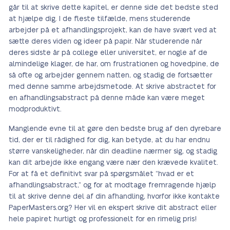
går til at skrive dette kapitel, er denne side det bedste sted
at hjælpe dig. I de fleste tilfælde, mens studerende
arbejder på et afhandlingsprojekt, kan de have svært ved at
sætte deres viden og ideer på papir. Når studerende når
deres sidste år på college eller universitet, er nogle af de
almindelige klager, de har, om frustrationen og hovedpine, de
så ofte og arbejder gennem natten, og stadig de fortsætter
med denne samme arbejdsmetode. At skrive abstractet for
en afhandlingsabstract på denne måde kan være meget
modproduktivt.
Manglende evne til at gøre den bedste brug af den dyrebare
tid, der er til rådighed for dig, kan betyde, at du har endnu
større vanskeligheder, når din deadline nærmer sig, og stadig
kan dit arbejde ikke engang være nær den krævede kvalitet.
For at få et definitivt svar på spørgsmålet “hvad er et
afhandlingsabstract,” og for at modtage fremragende hjælp
til at skrive denne del af din afhandling, hvorfor ikke kontakte
PaperMasters.org? Her vil en ekspert skrive dit abstract eller
hele papiret hurtigt og professionelt for en rimelig pris!