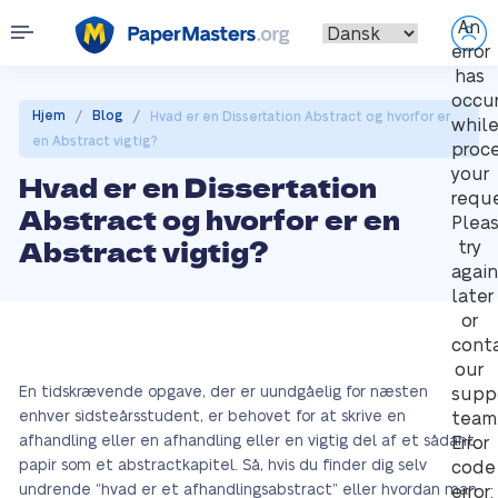
An
error
has
occu
/
/
Hjem
Blog
Hvad er en Dissertation Abstract og hvorfor er
whil
en Abstract vigtig?
proc
your
Hvad er en Dissertation
reque
Abstract og hvorfor er en
Plea
Abstract vigtig?
try
again
later
or
cont
our
En tidskrævende opgave, der er uundgåelig for næsten
supp
enhver sidsteårsstudent, er behovet for at skrive en
team
afhandling eller en afhandling eller en vigtig del af et sådant
Error
papir som et abstractkapitel. Så, hvis du finder dig selv
code
undrende “hvad er et afhandlingsabstract” eller hvordan man
error: