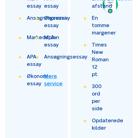
essay
essay
afstand
Ansøgningsessay
Økonomi-
En
essay
tomme
margener
Markedsplan
MLA-
essay
Times
New
APA-
Ansøgningsessay
Roman
essay
12
pt.
Økonomi-
Mere
essay
service
300
ord
per
side
Opdaterede
kilder