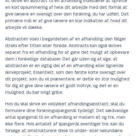
At skrive en abstract til en afhandling indebærer at oprette
en kort opsummering af hele dit arbejde med det formål at
give læsere en oversigt over den forskning, du har udført. Det
primære mål er at give læsere en klar indikation af, hvad dit
arbejde vil dække.
Abstracten vises i begyndelsen af en afhandling; den følger
straks efter titlen eller forside. Abstracts kan også skrives
separat fra en afhandling for at gøre det muligt at opbevare
dem i forskellige databaser. Det går uden sig at sige, at
abstracten er en vigtig del af en afhandling eller lignende
skriveprojekt. Essentielt, som den første korte oversigt over
dit projekt, som du vil præsentere, er dette en stor mulighed
for dig at give dine læsere et godt indtryk, og det er en
mulighed, du bør ivrigt gribe.
Hvis du skal skrive en vellykket afhandlingsabstract, skal du
formulere dine forskningsspørgsmål tydeligt. Det sædvanlige
antal spørgsmål til en afhandling er mellem et og tre, men
ikke flere. Hvis antallet af spørgsmål overstiger tre, kan du
forsøge at omstrukturere disse til under- eller sekundære