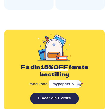
Få din
15%OFF
første
bestilling
med kode
mypapers15
Placer din 1. ordre