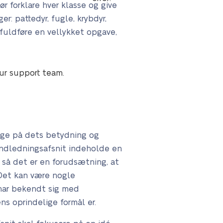
r forklare hver klasse og give
r: pattedyr, fugle, krybdyr,
t fuldføre en vellykket opgave,
our support team.
pege på dets betydning og
 indledningsafsnit indeholde en
 så det er en forudsætning, at
Det kan være nogle
r har bekendt sig med
ns oprindelige formål er.