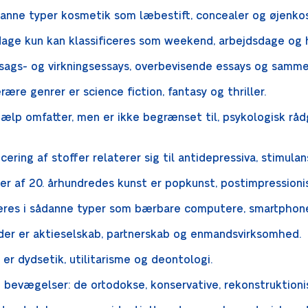
danne typer kosmetik som læbestift, concealer og øjenko
t dage kun kan klassificeres som weekend, arbejdsdage og 
 årsags- og virkningsessays, overbevisende essays og samm
ære genrer er science fiction, fantasy og thriller.
ælp omfatter, men er ikke begrænset til, psykologisk rådg
ering af stoffer relaterer sig til antidepressiva, stimula
er af 20. århundredes kunst er popkunst, postimpression
eres i sådanne typer som bærbare computere, smartphone
der er aktieselskab, partnerskab og enmandsvirksomhed.
er dydsetik, utilitarisme og deontologi.
øse bevægelser: de ortodokse, konservative, rekonstruktio