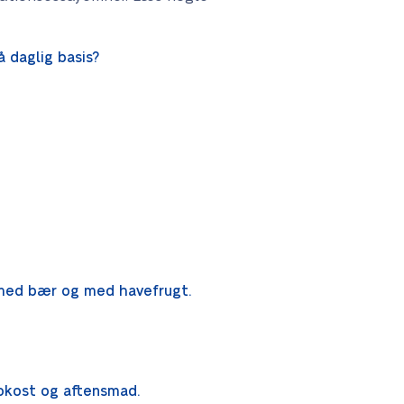
 daglig basis?
, med bær og med havefrugt.
okost og aftensmad.