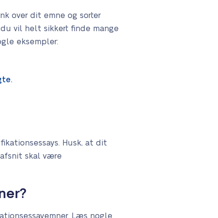
ænk over dit emne og sorter
du vil helt sikkert finde mange
ogle eksempler:
gte.
ikationsessays. Husk, at dit
afsnit skal være
ner?
ikationsessayemner. Læs nogle