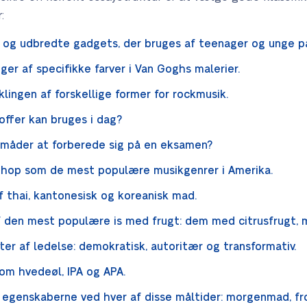
:
og udbredte gadgets, der bruges af teenager og unge på
er af specifikke farver i Van Goghs malerier.
lingen af forskellige former for rockmusik.
offer kan bruges i dag?
 måder at forberede sig på en eksamen?
ip-hop som de mest populære musikgenrer i Amerika.
f thai, kantonesisk og koreanisk mad.
 af den mest populære is med frugt: dem med citrusfrugt
ter af ledelse: demokratisk, autoritær og transformativ.
om hvedeøl, IPA og APA.
 egenskaberne ved hver af disse måltider: morgenmad, fr