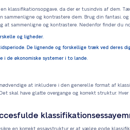
 en klassifikationsopgave, da der er tusindvis af dem. T
n sammenligne og kontrastere dem. Brug din fantasi, og 
ing at sammenligne og kontrastere. Nedenfor finder du n
rskelle og ligheder.
tidsperiode. De lignende og forskellige træk ved deres di
ne i de økonomiske systemer i to lande.
nødvendige at inkludere i den generelle format af klassif
Det skal have glatte overgange og korrekt struktur. Hver 
cesfulde klassifikationsessayem
 sikre en korrekt essaystruktur er at vælge gode klassif