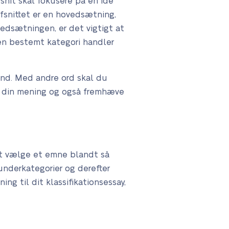
afsnit skal fokusere på en idé
fsnittet er en hovedsætning,
vedsætningen, er det vigtigt at
 en bestemt kategori handler
fund. Med andre ord skal du
ve din mening og også fremhæve
 at vælge et emne blandt så
underkategorier og derefter
ng til dit klassifikationsessay,