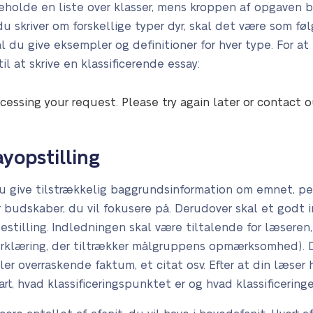
eholde en liste over klasser, mens kroppen af opgaven bø
u skriver om forskellige typer dyr, skal det være som følge
kal du give eksempler og definitioner for hver type. For a
il at skrive en klassificerende essay:
cessing your request. Please try again later or contact 
ayopstilling
 du give tilstrækkelig baggrundsinformation om emnet, 
er budskaber, du vil fokusere på. Derudover skal et godt
estilling. Indledningen skal være tiltalende for læseren,
erklæring, der tiltrækker målgruppens opmærksomhed). 
eller overraskende faktum, et citat osv. Efter at din læse
rt, hvad klassificeringspunktet er og hvad klassificeringe