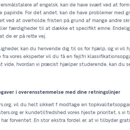
odersmålstalere af engelsk, kan de have svært ved at for
le papiride. For det andet, kan de have problemer med 
ært ved at overholde fristen på grund af mange andre sk
ller færdigheder til at dække et specifikt emne. Endelig
at de er på rette vej.
igheder, kan du henvende dig til os for hjælp, og vi vil
ra vores eksperter vil du få en fejlfri klassifikationsopgav
er at vide, hvordan vi præcist hjælper studerende, kan du 
pgaver i overensstemmelse med dine retningslinjer
s.org, vil du helt sikkert f modtage en topkvalitetsopga
ers.org er kundetilfredshed vores hjeste prioritet, s vi t
r forventet. En stor ekstra fordel er, at vi tilbyder grat