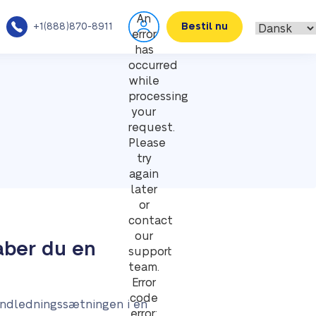
An
+1(888)870-8911
Bestil nu
error
has
occurred
while
processing
your
request.
Please
try
again
later
or
contact
our
kaber du en
support
team.
Error
code
 Indledningssætningen i en
error: