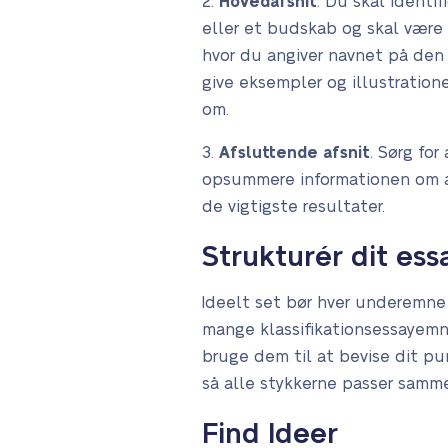
2.
Hovedafsnit
. Du skal identif
eller et budskab og skal være
hvor du angiver navnet på den f
give eksempler og illustration
om.
3.
Afsluttende afsnit
. Sørg fo
opsummere informationen om al
de vigtigste resultater.
Strukturér dit ess
Ideelt set bør hver underemne 
mange klassifikationsessayemne
bruge dem til at bevise dit pun
så alle stykkerne passer samm
Find Ideer