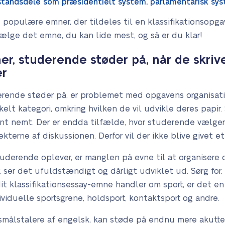
tandsdele som præsidentielt system, parlamentarisk sys
populære emner, der tildeles til en klassifikationsopgav
ælge det emne, du kan lide mest, og så er du klar!
r, studerende støder på, når de skriv
er
erende støder på, er problemet med opgavens organisat
kelt kategori, omkring hvilken de vil udvikle deres papir
t nemt. Der er endda tilfælde, hvor studerende vælger e
ekterne af diskussionen. Derfor vil der ikke blive givet et
derende oplever, er manglen på evne til at organisere d
, ser det ufuldstændigt og dårligt udviklet ud. Sørg for,
 dit klassifikationsessay-emne handler om sport, er det e
viduelle sportsgrene, holdsport, kontaktsport og andre.
målstalere af engelsk, kan støde på endnu mere akutte p