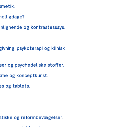
smetik.
helligdage?
enlignende og kontrastessays.
ivning, psykoterapi og klinisk
nser og psychedeliske stoffer.
isme og konceptkunst.
s og tablets.
nistiske og reformbevægelser.