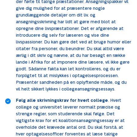
der førte til talrige præstationer. Ansøgningspakker vil
give dig mulighed for at præsentere nogle
grundlæggende detaljer om dit liv, og
ansøgningsskrivning har lidt at gøre med blot at
opregne dine livspræstationer. Det er afgørende at
introducere dig selv for læseren og vise dine
livspassioner. Du kan gøre det ved at bruge humor eller
citater fra personer, du beundrer. Du skal altid være
ærlig i dit skriv og nævne, at du har besøgt en række
lande i Afrika for at imponere dine læsere, vil ikke gøre
godt. Sådanne fakta kan let kontrolleres, og du er
forpligtet til at mislykkes i optagelsesprocessen.
Præsentér sandheden på en oplyftende måde, og du
vil helt sikkert lykkes i collegeansøgningsessays.
Følg alle skrivningskrav for hvert college
. Hvert
college og universitet leverer normalt præcise og
strenge regler, som studerende skal følge. Det
vigtigste krav for et koalitionsansøgningsessay er at
overholde det krævede antal ord. Du skal forstå, at
hver optagelsesofficer forventes at læse talrige