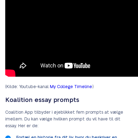
(Kilde: Youtube-kanal
My College Timeline
)
Koalition essay prompts
Coalition App tilbyder i øjeblikket fem prompts at vælge
imellem. Du kan vælge hvilken prompt du vil have til dit
essay. Her er de:
Fortæl en historie fra dit liv, hvor du beskriver en