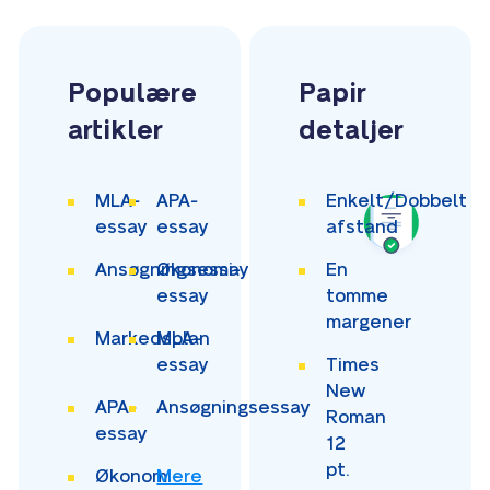
Populære
Papir
artikler
detaljer
MLA-
APA-
Enkelt/Dobbelt
essay
essay
afstand
Ansøgningsessay
Økonomi-
En
essay
tomme
margener
Markedsplan
MLA-
essay
Times
New
APA-
Ansøgningsessay
Roman
essay
12
pt.
Økonomi-
Mere