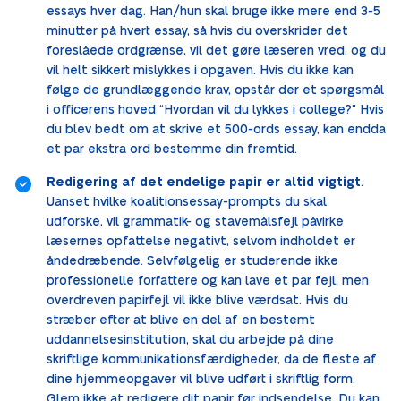
essays hver dag. Han/hun skal bruge ikke mere end 3-5
minutter på hvert essay, så hvis du overskrider det
foreslåede ordgrænse, vil det gøre læseren vred, og du
vil helt sikkert mislykkes i opgaven. Hvis du ikke kan
følge de grundlæggende krav, opstår der et spørgsmål
i officerens hoved “Hvordan vil du lykkes i college?” Hvis
du blev bedt om at skrive et 500-ords essay, kan endda
et par ekstra ord bestemme din fremtid.
Redigering af det endelige papir er altid vigtigt
.
Uanset hvilke koalitionsessay-prompts du skal
udforske, vil grammatik- og stavemålsfejl påvirke
læsernes opfattelse negativt, selvom indholdet er
åndedræbende. Selvfølgelig er studerende ikke
professionelle forfattere og kan lave et par fejl, men
overdreven papirfejl vil ikke blive værdsat. Hvis du
stræber efter at blive en del af en bestemt
uddannelsesinstitution, skal du arbejde på dine
skriftlige kommunikationsfærdigheder, da de fleste af
dine hjemmeopgaver vil blive udført i skriftlig form.
Glem ikke at redigere dit papir før indsendelse. Du kan