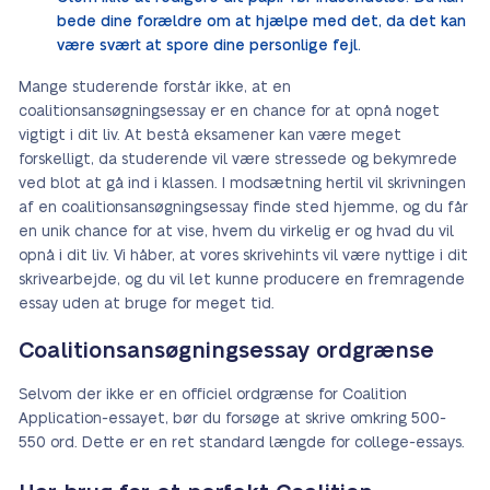
bede dine forældre om at hjælpe med det, da det kan
være svært at spore dine personlige fejl.
Mange studerende forstår ikke, at en
coalitionsansøgningsessay er en chance for at opnå noget
vigtigt i dit liv. At bestå eksamener kan være meget
forskelligt, da studerende vil være stressede og bekymrede
ved blot at gå ind i klassen. I modsætning hertil vil skrivningen
af en coalitionsansøgningsessay finde sted hjemme, og du får
en unik chance for at vise, hvem du virkelig er og hvad du vil
opnå i dit liv. Vi håber, at vores skrivehints vil være nyttige i dit
skrivearbejde, og du vil let kunne producere en fremragende
essay uden at bruge for meget tid.
Coalitionsansøgningsessay ordgrænse
Selvom der ikke er en officiel ordgrænse for Coalition
Application-essayet, bør du forsøge at skrive omkring 500-
550 ord. Dette er en ret standard længde for college-essays.