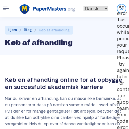
An
error
has
occu
/
/
Hjem
Blog
Køb af afhandling
whil
proc
Køb af afhandling
your
reque
Plea
try
again
later
Køb en afhandling online for at opbygge
or
en succesfuld akademisk karriere
cont
our
Når du skriver en afhandling, kan du måske ikke bemærke, at
supp
du præsenterer data på næsten samme måde i hvert afsnit.
team
Hvis der er for mange gentagelser i dit arbejde, betyder det,
Error
at du ikke kan udtrykke dine tanker ved hjælp af forskellige
code
sprogmidler. Hvis du oplever sådanne vanskeligheder, kan du
error: