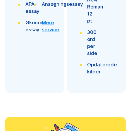
APA-
Ansøgningsessay
Roman
essay
12
pt.
Økonomi-
Mere
essay
service
300
ord
per
side
Opdaterede
kilder