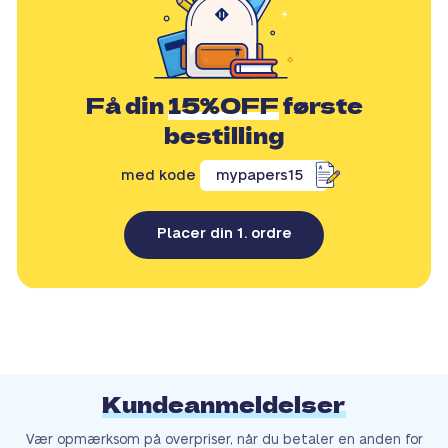
Få din
15%OFF
første
bestilling
med kode
mypapers15
Placer din 1. ordre
Kundeanmeldelser
Vær opmærksom på overpriser, når du betaler en anden for