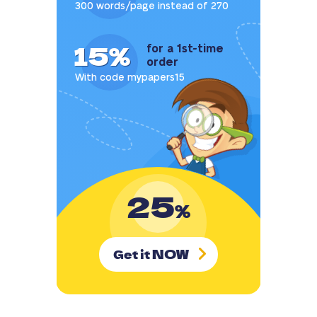
300 words/page instead of 270
15%
for a 1st-time
order
With code mypapers15
25
%
NOW
Get it