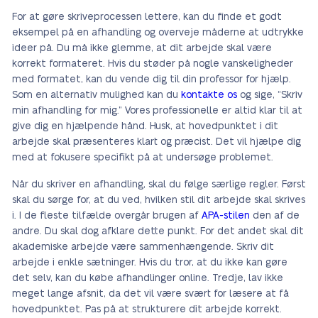
For at gøre skriveprocessen lettere, kan du finde et godt
eksempel på en afhandling og overveje måderne at udtrykke
ideer på. Du må ikke glemme, at dit arbejde skal være
korrekt formateret. Hvis du støder på nogle vanskeligheder
med formatet, kan du vende dig til din professor for hjælp.
Som en alternativ mulighed kan du
kontakte os
og sige, “Skriv
min afhandling for mig.” Vores professionelle er altid klar til at
give dig en hjælpende hånd. Husk, at hovedpunktet i dit
arbejde skal præsenteres klart og præcist. Det vil hjælpe dig
med at fokusere specifikt på at undersøge problemet.
Når du skriver en afhandling, skal du følge særlige regler. Først
skal du sørge for, at du ved, hvilken stil dit arbejde skal skrives
i. I de fleste tilfælde overgår brugen af
APA-stilen
den af de
andre. Du skal dog afklare dette punkt. For det andet skal dit
akademiske arbejde være sammenhængende. Skriv dit
arbejde i enkle sætninger. Hvis du tror, at du ikke kan gøre
det selv, kan du købe afhandlinger online. Tredje, lav ikke
meget lange afsnit, da det vil være svært for læsere at få
hovedpunktet. Pas på at strukturere dit arbejde korrekt.