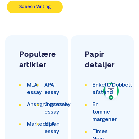
Speech Writing
Populære
Papir
artikler
detaljer
MLA-
APA-
Enkelt/Dobbelt
essay
essay
afstand
Ansøgningsessay
Økonomi-
En
essay
tomme
margener
Markedsplan
MLA-
essay
Times
New