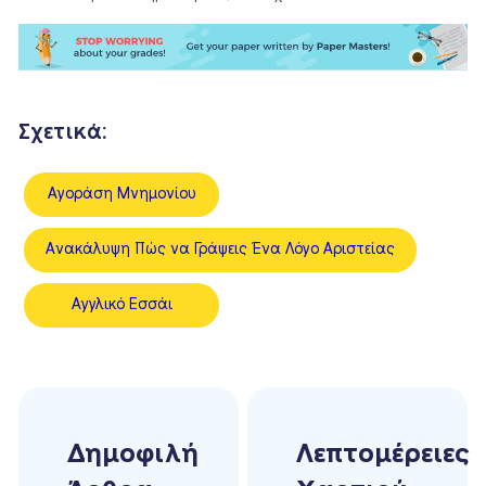
Σχετικά:
Αγοράση Μνημονίου
Ανακάλυψη Πώς να Γράψεις Ένα Λόγο Αριστείας
Αγγλικό Εσσάι
Δημοφιλή
Λεπτομέρειες