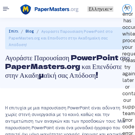
An
error
has
occu
/
/
Σπίτι
Blog
Αγοράστε Παρουσίαση PowerPoint στο
whil
PaperMasters.org και Επενδύστε στην Ακαδημαϊκή σας
proc
Απόδοση!
your
reque
Αγοράστε Παρουσίαση PowerPoint στο
Plea
PaperMasters.org και Επενδύστε
try
στην Ακαδημαϊκή σας Απόδοση!
again
later
or
cont
our
supp
Η επιτυχία με μια παρουσίαση PowerPoint είναι αδύνατη
team
χωρίς στενή συνεργασία με το κοινό, καθώς και την
Error
αντιμετώπιση των αναγκών και των προσδοκιών τους. Μια
code
παρουσίαση PowerPoint είναι ένα μοναδικό έγγραφο που
error:
απαιτεί όχι μόνο ικανότητες γραφής, έρευνας και κριτικής