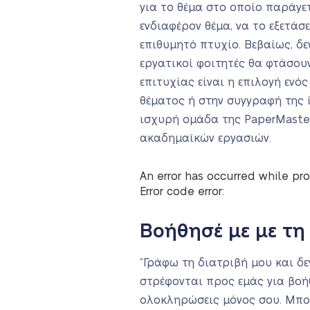
για το θέμα στο οποίο παράγετ
ενδιαφέρον θέμα, να το εξετά
επιθυμητό πτυχίο. Βεβαίως, δε
εργατικοί φοιτητές θα φτάσουν
επιτυχίας είναι η επιλογή εν
θέματος ή στην συγγραφή της ί
ισχυρή ομάδα της PaperMaster
ακαδημαϊκών εργασιών.
An error has occurred while pro
Error code error:
Βοήθησέ με με τη
“Γράφω τη διατριβή μου και δ
στρέφονται προς εμάς για βοήθ
ολοκληρώσεις μόνος σου. Μπορε