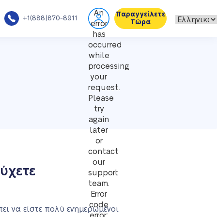
An
Παραγγείλετε
+1(888)870-8911
Τώρα
error
has
occurred
while
processing
your
request.
Please
try
again
later
or
contact
our
ύχετε
support
team.
Error
code
ει να είστε πολύ ενημερωμένοι
error: