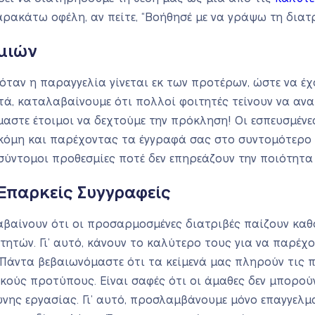
ρακάτω οφέλη, αν πείτε, “Βοήθησέ με να γράψω τη διατρ
μιών
 όταν η παραγγελία γίνεται εκ των προτέρων, ώστε να έ
τά, καταλαβαίνουμε ότι πολλοί φοιτητές τείνουν να αν
ίμαστε έτοιμοι να δεχτούμε την πρόκληση! Οι εσπευσμένες
 ακόμη και παρέχοντας τα έγγραφά σας στο συντομότερο 
 σύντομοι προθεσμίες ποτέ δεν επηρεάζουν την ποιότητ
Επαρκείς Συγγραφείς
λαβαίνουν ότι οι προσαρμοσμένες διατριβές παίζουν καθ
τητών. Γι’ αυτό, κάνουν το καλύτερο τους για να παρέχ
 Πάντα βεβαιωνόμαστε ότι τα κείμενά μας πληρούν τις
ούς προτύπους. Είναι σαφές ότι οι άμαθες δεν μπορού
ης εργασίας. Γι’ αυτό, προσλαμβάνουμε μόνο επαγγελμα